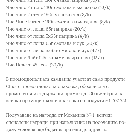
Чио чипс Интенс 130г сладка паприка (10/k)
Чио чипс Интенс 130г сметана и магданоз (10/k)
Чио чипс Интенс 190г морска сол (8/k)
Чио Чипс Интенс 190г сметана и магданоз (8/k)
Чио чипс от леща 65г паприка (20/k)
Чио чипс от леща 5x65г паприка (4/k)
Чио чипс от леща 65г сметана и лук (20/k)
Чио чипс от леща 5x65г сметана и лук (4/k)
Чио чипс Лайт 125г карамелизиран лук (12/k)
Чио Пелети 45г сол (30/k)
В промоционалната кампания участват само продукти
Chio с промоционална опаковка, обозначена с
промолента и съдържащи промокод. Общият брой на
всички промоционални опаковки с продукти е 1 202 751.
Получаване на награда от Механика № 1: всички
спечелени награди, при изпълнение на посочените по-
долу условия, ще бъдат изпратени до адрес на