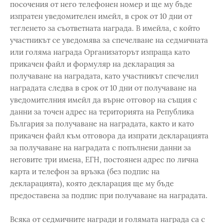
посочения от него телефонен номер и ще му бъде
изпратен уведомителен имейл, в срок от 10 дни от
тегленето за съответната награда. В имейла, с който
участникът се уведомява за спечелване на седмичната
или голяма награда Организаторът изпраща като
прикачен файл и формуляр на декларация за
получаване на наградата, като участникът спечелил
наградата следва в срок от 10 дни от получаване на
уведомителния имейл да върне отговор на същия с
данни за точен адрес на територията на Република
България за получаване на наградата, както и като
прикачен файл към отговора да изпрати декларацията
за получаване на наградата с попълнени данни за
неговите три имена, ЕГН, постоянен адрес по лична
карта и телефон за връзка (без подпис на
декларацията), която декларация ще му бъде
предоставена за подпис при получаване на наградата.
Всяка от седмичните награди и голямата награда са с