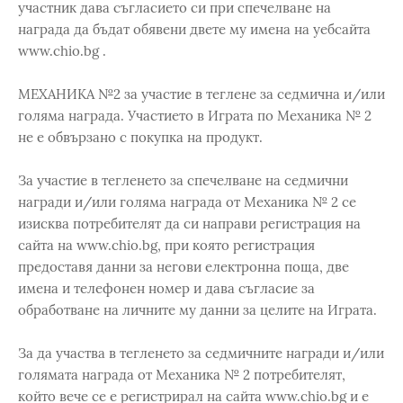
участник дава съгласието си при спечелване на
награда да бъдат обявени двете му имена на уебсайта
www.chio.bg .
МЕХАНИКА №2 за участие в теглене за седмична и/или
голяма награда. Участието в Играта по Механика № 2
не е обвързано с покупка на продукт.
За участие в тегленето за спечелване на седмични
награди и/или голяма награда от Механика № 2 се
изисква потребителят да си направи регистрация на
сайта на www.chio.bg, при която регистрация
предоставя данни за негови електронна поща, две
имена и телефонен номер и дава съгласие за
обработване на личните му данни за целите на Играта.
За да участва в тегленето за седмичните награди и/или
голямата награда от Механика № 2 потребителят,
който вече се е регистрирал на сайта www.chio.bg и е