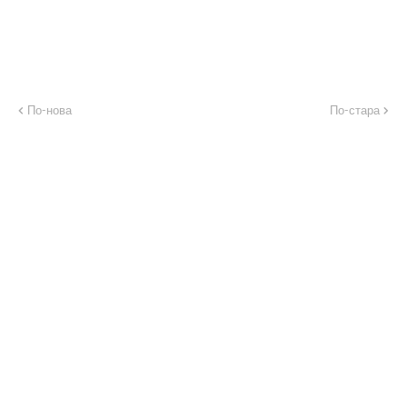
По-нова
По-стара