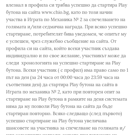
влезнал в профила си трябва успешно да стартира Play
бутона на сайта www.chio.bg, като по този начин
участва в Играта по Механика № 2 за спечелването на
голямата и/или седмична награда. При всяко успешно
стартиране, потребителят бива уведомен, че опитът му
е успешен, чрез служебно съобщение на сайта. От
профила си на сайта, който всеки участник създава
индивидуално и по свое желание, участникът може да
следи хронологията на успешно стартиране на Play
бутона. Всеки участник ( с профил) има право само по 1
път на ден (за 24 часа от 00:00 часа до 23:59 часа на
съответния ден) да стартира Play бутона на сайта в
Играта по механика № 2, като при повторен опит за
стартиране на Play бутона в рамките на деня системата
няма да му позволи Play бутона на сайта да бъде
стартиран повторно. Всяко следващо (след първото)
успешно стартиране на Play бутона увеличава
шансовете на участника за спечелване на голямата и/