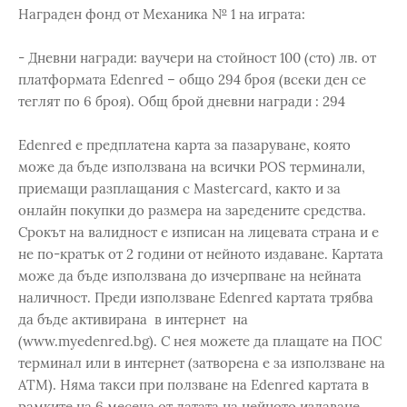
Награден фонд от Механика № 1 на играта:
- Дневни награди: ваучери на стойност 100 (сто) лв. от
платформата Edenred – общо 294 броя (всеки ден се
теглят по 6 броя). Общ брой дневни награди : 294
Edenred е предплатена карта за пазаруване, която
може да бъде използвана на всички POS терминали,
приемащи разплащания с Mastercard, както и за
онлайн покупки до размера на заредените средства.
Срокът на валидност е изписан на лицевата страна и е
не по-кратък от 2 години от нейното издаване. Картата
може да бъде използвана до изчерпване на нейната
наличност. Преди използване Edenred картата трябва
да бъде активирана в интернет на
(www.myedenred.bg). С нея можете да плащате на ПОС
терминал или в интернет (затворена е за използване на
АТМ). Няма такси при ползване на Edenred картата в
рамките на 6 месеца от датата на нейното издаване,