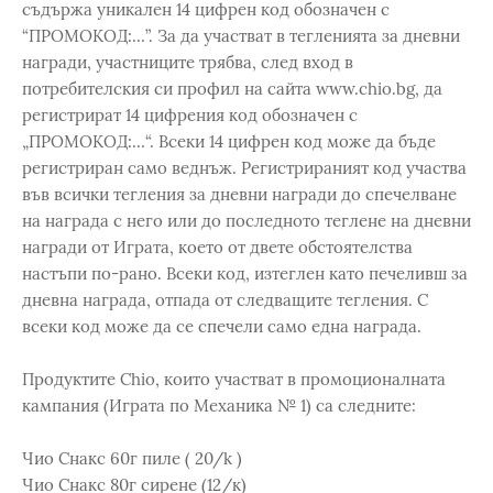
съдържа уникален 14 цифрен код обозначен с
“ПРОМОКОД:…”. За да участват в тегленията за дневни
награди, участниците трябва, след вход в
потребителския си профил на сайта www.chio.bg, да
регистрират 14 цифрения код обозначен с
„ПРОМОКОД:…“. Всеки 14 цифрен код може да бъде
регистриран само веднъж. Регистрираният код участва
във всички тегления за дневни награди до спечелване
на награда с него или до последното теглене на дневни
награди от Играта, което от двете обстоятелства
настъпи по-рано. Всеки код, изтеглен като печеливш за
дневна награда, отпада от следващите тегления. С
всеки код може да се спечели само една награда.
Продуктите Chio, които участват в промоционалната
кампания (Играта по Механика № 1) са следните:
Чио Снакс 60г пиле ( 20/k )
Чио Снакс 80г сирене (12/к)