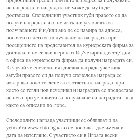
предоставил грешен или неточен адрес за получаване
на наградата и наградата не може да му бъде
доставена. Спечелилият участник губи правото си да
получи наградата ако не изпълни условията за
получаването й и/или ако не се намира на адреса,
посочен от него за получаване на наградата при
посещението на представител на куриерската фирма за
доставка и не се яви в срок от 14 /четиринадесет/ дни
в офиса на куриерската фирма да получи наградата си.
В случай че спечелилият дневна награда участник
загуби правото си да получи спечелена награда се
извършва ново теглене за съответната награда, при
което се тегли нов печеливш и наградата се предоставя
на него при условията за получаване на наградата, така
както са описани по-горе.
Спечелилите награда участници се обявяват и на
уебсайта www.chio.bg като се посочват две имена и
дата на изтегляне. С участието си в Играта всеки