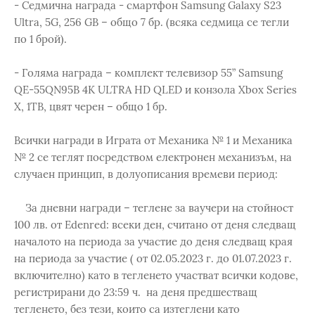
- Седмична награда - смартфон Samsung Galaxy S23
Ultra, 5G, 256 GB – общо 7 бр. (всяка седмица се тегли
по 1 брой).
- Голяма награда – комплект телевизор 55” Samsung
QE-55QN95B 4K ULTRA HD QLED и конзола Xbox Series
X, 1TB, цвят черен – общо 1 бр.
Всички награди в Играта от Механика № 1 и Механика
№ 2 се теглят посредством електронен механизъм, на
случаен принцип, в долуописания времеви период:
За дневни награди – теглене за ваучери на стойност
100 лв. от Edenred: всеки ден, считано от деня следващ
началото на периода за участие до деня следващ края
на периода за участие ( от 02.05.2023 г. до 01.07.2023 г.
включително) като в тегленето участват всички кодове,
регистрирани до 23:59 ч. на деня предшестващ
тегленето, без тези, които са изтеглени като