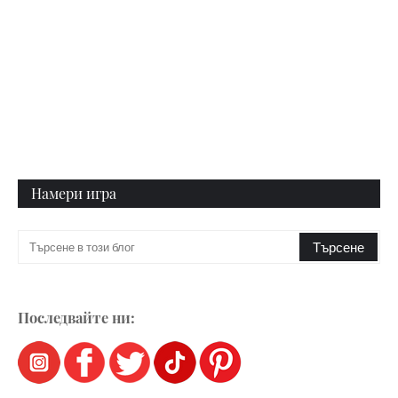
Намери игра
Последвайте ни: