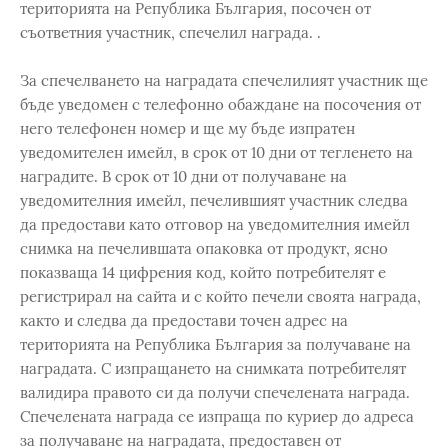
територията на Република България, посочен от
съответния участник, спечелил награда. .
За спечелването на наградата спечелилият участник ще
бъде уведомен с телефонно обаждане на посочения от
него телефонен номер и ще му бъде изпратен
уведомителен имейл, в срок от 10 дни от тегленето на
наградите. В срок от 10 дни от получаване на
уведомителния имейл, печелившият участник следва
да предостави като отговор на уведомителния имейл
снимка на печелившата опаковка от продукт, ясно
показваща 14 цифрения код, който потребителят е
регистрирал на сайта и с който печели своята награда,
както и следва да предостави точен адрес на
територията на Република България за получаване на
наградата. С изпращането на снимката потребителят
валидира правото си да получи спечелената награда.
Спечелената награда се изпраща по куриер до адреса
за получаване на наградата, предоставен от