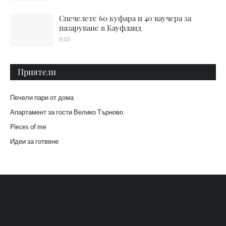
Спечелете 60 куфара и 40 ваучера за
пазаруване в Кауфланд
8:03
Приятели
Печели пари от дома
Апартамент за гости Велико Търново
Pieces of me
Идеи за готвене