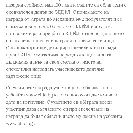
пазарна стойност над 100 лева и същите са облагаеми с
окончателен данък по ЗДДФЛ. С приемането на
награда от Играта по Механика № 2 получателят й се
счита запознат с чл. 65, ал. 7 от ЗДДФЛ и другите
приложими разпоредби на ЗДДФЛ относно данъчното
облагане на получени награди от физически лица.
Организаторът ще декларира спечелената награда
пред НАП за съответния период като ще заплати
дължимия данък за своя сметка от името на
спечелилия наградата участник като данъчно
задължено лице.
Спечелилите награда участници се обявяват и на
уебсайта www.chio.bg като се посочват две имена и
дата на изтегляне. С участието си в Играта всеки
участник дава съгласието си при спечелване на
награда да бъдат обявени двете му имена на уебсайта
www.chio.bg .