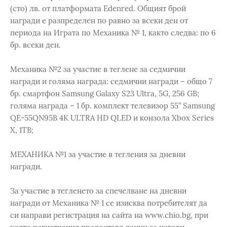
(сто) лв. от платформата Edenred. Общият брой
награди е разпределен по равно за всеки ден от
периода на Играта по Механика № 1, както следва: по 6
бр. всеки ден.
Механика №2 за участие в теглене за седмични
награди и голяма награда: седмични награди – общо 7
бр. смартфон Samsung Galaxy S23 Ultra, 5G, 256 GB;
голяма награда – 1 бр. комплект телевизор 55” Samsung
QE-55QN95B 4K ULTRA HD QLED и конзола Xbox Series
X, 1TB;
МЕХАНИКА №1 за участие в тегления за дневни
награди.
За участие в тегленето за спечелване на дневни
награди от Механика № 1 се изисква потребителят да
си направи регистрация на сайта на www.chio.bg, при