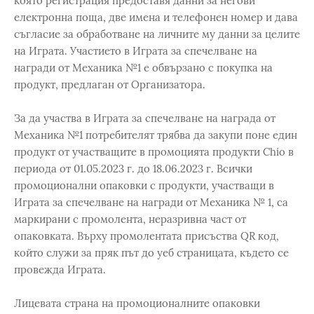
която регистрация предоставя данни за негови
електронна поща, две имена и телефонен номер и дава
съгласие за обработване на личните му данни за целите
на Играта. Участието в Играта за спечелване на
награди от Механика №1 е обвързано с покупка на
продукт, предлаган от Организатора.
За да участва в Играта за спечелване на награда от
Механика №1 потребителят трябва да закупи поне един
продукт от участващите в промоцията продукти Chio в
периода от 01.05.2023 г. до 18.06.2023 г. Всички
промоционални опаковки с продукти, участващи в
Играта за спечелване на награди от Механика № 1, са
маркирани с промолента, неразривна част от
опаковката. Върху промолентата присъства QR код,
който служи за пряк път до уеб страницата, където се
провежда Играта.
Лицевата страна на промоционалните опаковки