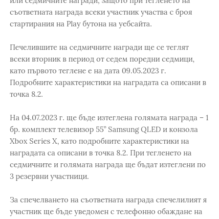
или седмичните награди, защото при тегленето на
съответната награда всеки участник участва с броя
стартирания на Play бутона на уебсайта.
Печелившите на седмичните награди ще се теглят
всеки вторник в период от седем поредни седмици,
като първото теглене е на дата 09.05.2023 г.
Подробните характеристики на наградата са описани в
точка 8.2.
На 04.07.2023 г. ще бъде изтеглена голямата награда – 1
бр. комплект телевизор 55” Samsung QLED и конзола
Xbox Series X, като подробните характеристики на
наградата са описани в точка 8.2. При тегленето на
седмичните и голямата награда ще бъдат изтеглени по
3 резервни участници.
За спечелването на съответната награда спечелилият я
участник ще бъде уведомен с телефонно обаждане на