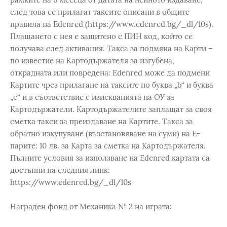
след това се прилагат таксите описани в общите
правила на Edenred (https://www.edenred.bg/_dl/10s).
Плащането с нея е защитено с ПИН код, който се
получава след активация. Такса за подмяна на Карти –
по известие на Картодържателя за изгубена,
открадната или повредена: Edenred може да подмени
Картите чрез прилагане на таксите по буква „b“ и буква
„c“ и в съответствие с изискванията на ОУ за
Картодържатели. Картодържателите заплащат за своя
сметка такси за преиздаване на Картите. Такса за
обратно изкупуване (възстановяване на суми) на Е-
парите: 10 лв. за Карта за сметка на Картодържателя.
Пълните условия за използване на Edenred картата са
достъпни на следния линк:
https://www.edenred.bg/_dl/10s
Награден фонд от Механика № 2 на играта: