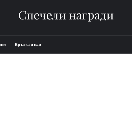
Спечели награди
ини
Връзка с нас