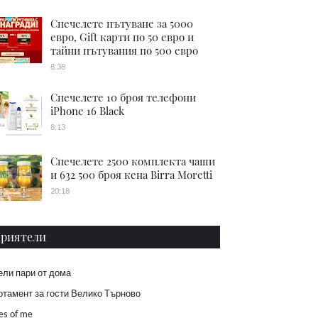
Спечелете пътуване за 5000
евро, Gift карти по 50 евро и
тайни пътувания по 500 евро
8:38
Спечелете 10 броя телефони
iPhone 16 Black
8:13
Спечелете 2500 комплекта чаши
и 632 500 броя кена Birra Moretti
20:18
риятели
ели пари от дома
тамент за гости Велико Търново
es of me