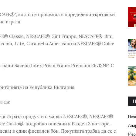
SCAFE®“, която се провежда в определени търговски
 на играта
FE® Classic, NESCAFE® 3in1 Frappe, NESCAFE® 3in1
ccino, Late, Caramel и Americano и NESCAFE® Dolce
гради Басейн Intex Prism Frame Premium 26712NP, С
риторията на Република България.
П
а да:
ите в Играта продукти с марка NESCAFE®, NESCAFE®
Печ
ce Gusto®, подробно описани в Раздел 3 по-горе,
Апар
лева) в един фискален бон. Покупката трябва да се е
Piec