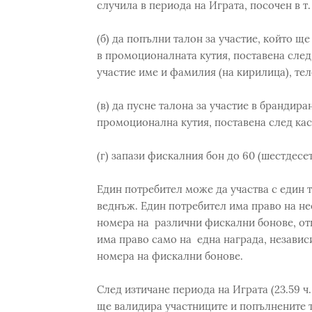
случила в периода на Играта, посочен в т. 
(б) да попълни талон за участие, който ще
в промоционалната кутия, поставена след 
участие име и фамилия (на кирилица), те
(в) да пусне талона за участие в брандир
промоционална кутия, поставена след кас
(г) запази фискалния бон до 60 (шестдесет
Един потребител може да участва с един 
веднъж. Един потребител има право на не
номера на различни фискални бонове, отг
има право само на една награда, независ
номера на фискални бонове.
След изтичане периода на Играта (23.59 ч.
ще валидира участниците и попълнените т