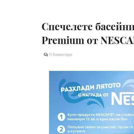
Спечелете басейни
Premium от NESC
0 Коментари