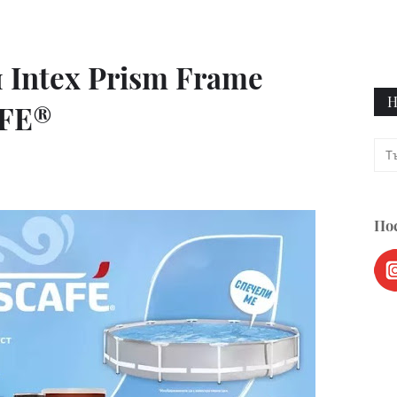
 Intex Prism Frame
Н
AFE®
Пос