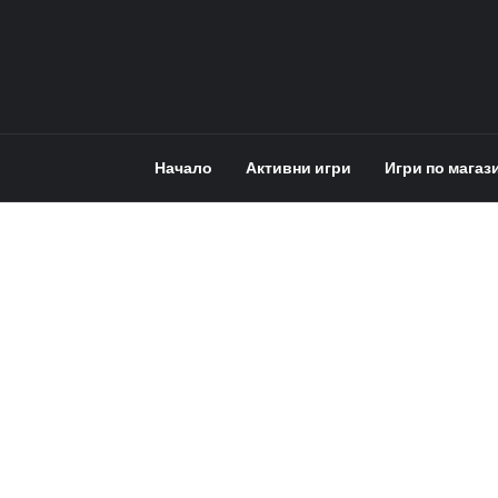
Начало
Активни игри
Игри по магаз