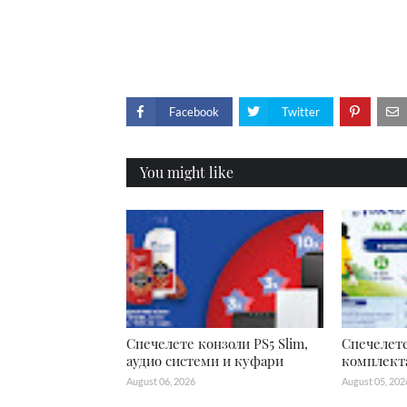
Facebook
Twitter
You might like
Спечелете конзоли PS5 Slim,
Спечелете
аудио системи и куфари
комплекта
August 06, 2026
August 05, 202