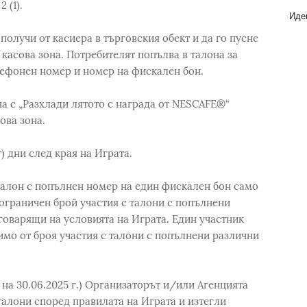
2 (1).
Идеи
 получи от касиера в търговския обект и да го пусне
касова зона. Потребителят попълва в талона за
лефонен номер и номер на фискален бон.
ана с „Разхлади лятото с награда от NESCAFE®“
ова зона.
) дни след края на Играта.
талон с попълнен номер на един фискален бон само
ограничен брой участия с талони с попълнени
оварящи на условията на Играта. Един участник
имо от броя участия с талони с попълнени различни
 на 30.06.2025 г.) Организаторът и/или Агенцията
алони според правилата на Играта и изтегли