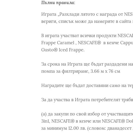
Пълни правила:
Играта „Разхлади лятото с награда от NE
вериги, списък може да намерите в сайта
В играта участват всички продукти NESCA
Frappe Caramel , NESCAFE® в кенче Cappu
Gusto® Iced Frappe.
За срока на Играта ще бъдат раздадени на
помпа за филтриране, 3.66 м x 76 см
Наградите ще бъдат доставяни само на те
За да участва в Играта потребителят трябв
(а) да закупи по свой избор от участващ
3in1, NESCAFE® в кенче или NESCAFE® Dol
за минимум 12.00 лв. (словом: дванадесет 