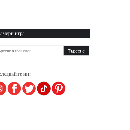
амери игра
ледвайте ни: