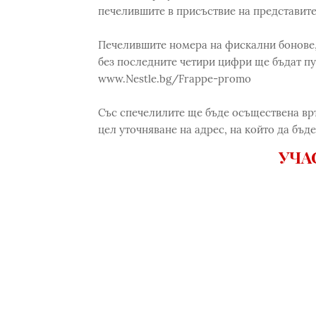
печелившите в присъствие на представите
Печелившите номера на фискални бонове,
без последните четири цифри ще бъдат публ
www.Nestle.bg/Frappe-promo
Със спечелилите ще бъде осъществена връ
цел уточняване на адрес, на който да бъд
УЧА