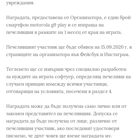
увреждания.
Наградата, предоставена от Организатора, е един брой
смартфон motorola g9 play и се изпраща на
печелившия в рамките на 1 месец от края на играта.
Печелившият участник ще бъде обявен на 15.09.2020 г. в
страниците на организатора във Фейсбук и Инстаграм.
Тегленето ще се извърши чрез специално разработен
за нуждите на играта софтуер, определящ печеливш на
случаен принцип измежду всички участници,
отговарящи на условията, посочени в раздел 4.
Наградата може да бъде получена само лично или от
законен представител на печелившия. Допуска се
наградата да бъде получена от лице, различно от
печелившия участник, ако последният удостовери
писмено, че друг човек ще вземе наградата му.