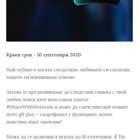
Краен срок - 10 септември 2020
Най-хубаво е когато споделяме любимите си спомени,
защото ги изживяваме отново.
Затова те предизвикваме да споделиш снимка с твой
любим човек като използваш хаштаг
#ShareWithMotorola и може да спечелиш най-новият
moto g9 play – смартфонът с функциите, които
наистина имат значение!
Може да се включиш в играта до 10 септември. ✌️ Не