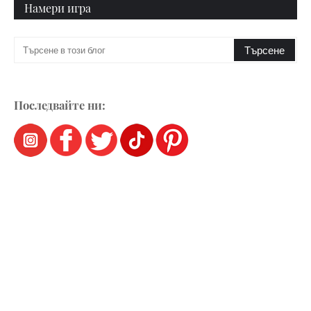
Намери игра
Последвайте ни: