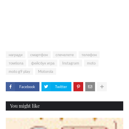
награди
смартфон
спечелете
телефон
томбола
фейсбук игра
Instagram
moto
moto g9 play
Motorola
Facebook
Twitter
You might like