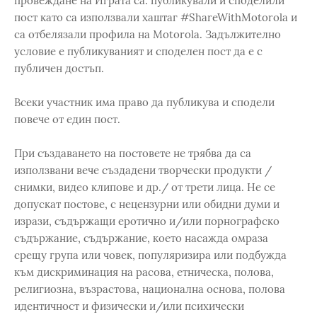
провеждане на Играта са: публикували и споделили
пост като са използвали хаштаг #ShareWithMotorola и
са отбелязали профила на Motorola. Задължително
условие е публикуваният и споделен пост да е с
публичен достъп.
Всеки участник има право да публикува и сподели
повече от един пост.
При създаването на постовете не трябва да са
използвани вече създадени творчески продукти /
снимки, видео клипове и др./ от трети лица. Не се
допускат постове, с нецензурни или обидни думи и
изрази, съдържащи еротично и/или порнографско
съдържание, съдържание, което насажда омраза
срещу група или човек, популяризира или подбужда
към дискриминация на расова, етническа, полова,
религиозна, възрастова, национална основа, полова
идентичност и физически и/или психически