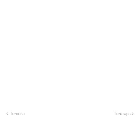
По-нова
По-стара