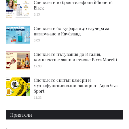
Спечелете 10 броя телефони iPhone 16
Black
8:13
Спечелете 60 куфара и 40 ваучера за
пазаруване в Кауфланд
8:03
Спечелете пътувания до Италия,
комплекти с чаши и кенове Birra Moretti
17:38
Спечелете екшън камери и
мултифункционални раници от Aqua Viva
Sport
11:33
Приятели