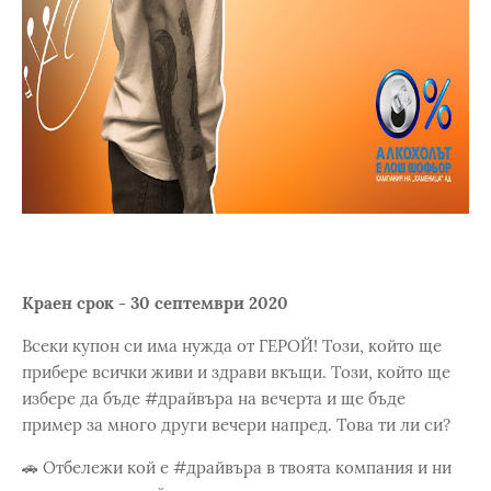
Краен срок - 30 септември 2020
Всеки купон си има нужда от ГЕРОЙ! Този, който ще
прибере всички живи и здрави вкъщи. Този, който ще
избере да бъде #драйвъра на вечерта и ще бъде
пример за много други вечери напред. Това ти ли си?
🚗 Отбележи кой е #драйвъра в твоята компания и ни