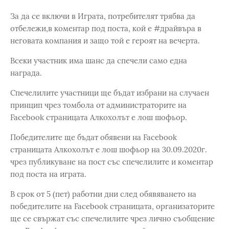
За да се включи в Играта, потребителят трябва да
отбележи,в коментар под поста, кой е #драйвъра в
неговата компания и защо той е героят на вечерта.
Всеки участник има шанс да спечели само една
награда.
Спечелилите участници ще бъдат избрани на случаен
принцип чрез томбола от администраторите на
Facebook страницата Алкохолът е лош шофьор.
Победителите ще бъдат обявени на Facebook
страницата Алкохолът е лош шофьор на 30.09.2020г.
чрез публикуване на пост със спечелилите и коментар
под поста на играта.
В срок от 5 (пет) работни дни след обявяването на
победителите на Facebook страницата, организаторите
ще се свържат със спечелилите чрез лично съобщение