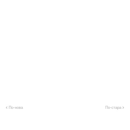
По-нова
По-стара