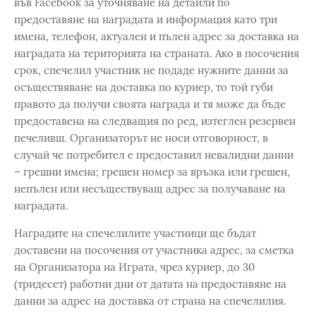
във Facebook за уточняване на детайли по
предоставяне на наградата и информация като три
имена, телефон, актуалeн и пълен адрес за доставка на
наградата на територията на страната. Ако в посочения
срок, спечелил участник не подаде нужните данни за
осъществяване на доставка по куриер, то той губи
правото да получи своята награда и тя може да бъде
предоставена на следващия по ред, изтеглен резервен
печеливш. Организаторът не носи отговорност, в
случай че потребител е предоставил невалидни данни
– грешни имена; грешен номер за връзка или грешен,
непълен или несъществуващ адрес за получаване на
наградата.
Наградите на спечелилите участници ще бъдат
доставени на посочения от участника адрес, за сметка
на Организатора на Играта, чрез куриер, до 30
(тридесет) работни дни от датата на предоставяне на
данни за адрес на доставка от страна на спечелилия.