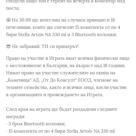
сподели защо той е героят на вечерта в коментар под
поста;
🤩 На 30.09 ще изтеглим на случаен принцип и 18
печеливши, които ще спечелят 15 комплекта от по 4
бири Stella Artois NA 330 ml и 3 Bluetooth колонки;
😎 Не забравяй: ТИ си примерът!
Право на участие в Играта имат всички физически лица
с местоживеене в България, на възраст над 18 години.
Нямат право на участие служителите на eкипа на
„Каменица“ АД, „От До Консулт“ ЕООД, членове на
техните семейства, както и всички лица, взели участие
в организацията и провеждането на Играта.
След края на играта ще бъдат раздадени следните
награди:
· 3 броя Bluetooth колонки;
· 15 комплекта от по 4 бири Stella Artois NA 330 ml