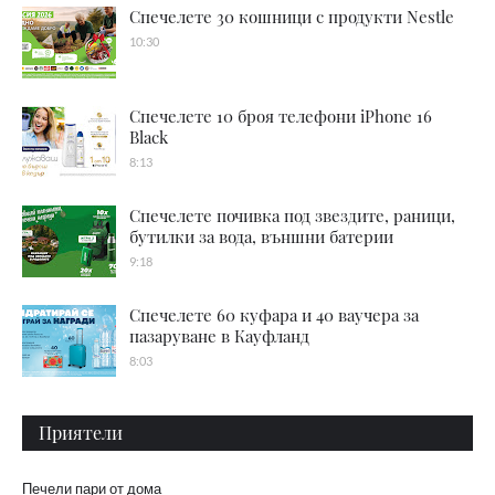
Спечелете 30 кошници с продукти Nestle
10:30
Спечелете 10 броя телефони iPhone 16
Black
8:13
Спечелете почивка под звездите, раници,
бутилки за вода, външни батерии
9:18
Спечелете 60 куфара и 40 ваучера за
пазаруване в Кауфланд
8:03
Приятели
Печели пари от дома