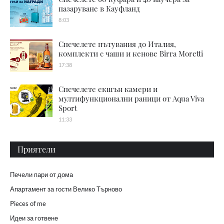
пазаруване в Кауфланд
8:03
Спечелете пътувания до Италия,
комплекти с чаши и кенове Birra Moretti
17:38
Спечелете екшън камери и
мултифункционални раници от Aqua Viva
Sport
11:33
Приятели
Печели пари от дома
Апартамент за гости Велико Търново
Pieces of me
Идеи за готвене