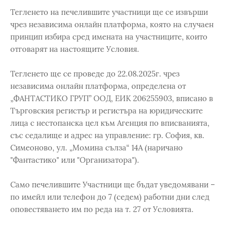
Тегленето на печелившите участници ще се извърши
чрез независима онлайн платформа, която на случаен
принцип избира сред имената на участниците, които
отговарят на настоящите Условия.
Тегленето ще се проведе до 22.08.2025г. чрез
независима онлайн платформа, определена от
„ФАНТАСТИКО ГРУП” ООД, ЕИК 206255903, вписано в
Търговския регистър и регистъра на юридическите
лица с нестопанска цел към Агенция по вписванията,
със седалище и адрес на управление: гр. София, кв.
Симеоново, ул. „Момина сълза“ 14А (наричано
"Фантастико" или "Организатора").
Само печелившите Участници ще бъдат уведомявани –
по имейл или телефон до 7 (седем) работни дни след
оповестяването им по реда на т. 27 от Условията.