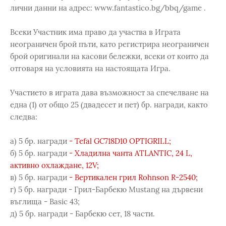
лични данни на адрес: www.fantastico.bg/bbq/game .
Всеки Участник има право да участва в Играта
неограничен брой пъти, като регистрира неограничен
брой оригинали на касови бележки, всеки от които да
отговаря на условията на настоящата Игра.
Участието в играта дава възможност за спечелване на
една (1) от общо 25 (двадесет и пет) бр. награди, както
следва:
а) 5 бр. награди
- Tefal GC718D10 OPTIGRILL;
б) 5 бр. награди
- Хладилна чанта ATLANTIC, 24 L,
активно охлаждане, 12V;
в) 5 бр. награди
- Вертикален грил Rohnson R-2540;
г) 5 бр. награди - Грил-Барбекю Mustang на дървени
въглища - Basic 43;
д) 5 бр. награди - Барбекю сет, 18 части.