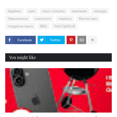
барбекю
грил
игра с покупка
кампания
награди
Приключили
спечелете
томбола
Фантастико
хладилна чанта
BBQ
Tefal OptiGrill
Facebook
Twitter
You might like