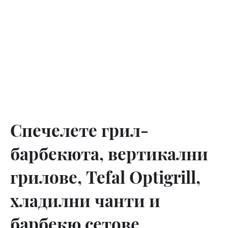
Спечелете грил-
барбекюта, вертикални
грилове, Tefal Optigrill,
хладилни чанти и
барбекю сетове