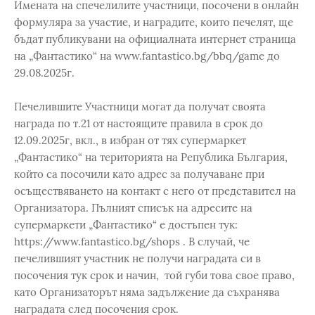
Имената на спечелилите участници, посочени в онлайн
формуляра за участие, и наградите, които печелят, ще
бъдат публикувани на официалната интернет страница
на „Фантастико“ на www.fantastico.bg/bbq/game до
29.08.2025г.
Печелившите Участници могат да получат своята
награда по т.21 от настоящите правила в срок до
12.09.2025г, вкл., в избран от тях супермаркет
„Фантастико“ на територията на Република България,
който са посочили като адрес за получаване при
осъществяването на контакт с него от представител на
Организатора. Пълният списък на адресите на
супермаркети „Фантастико“ е достъпен тук:
https://www.fantastico.bg/shops . В случай, че
печелившият участник не получи наградата си в
посочения тук срок и начин, той губи това свое право,
като Организаторът няма задължение да съхранява
наградата след посочения срок.