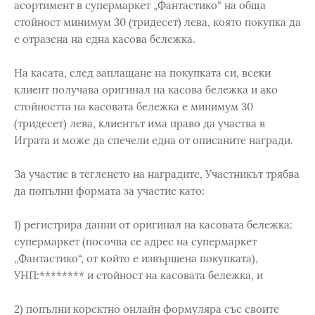
асортимент в супермаркет „Фантастико“ на обща
стойност минимум 30 (тридесет) лева, която покупка да
е отразена на една касова бележка.
На касата, след заплащане на покупката си, всеки
клиент получава оригинал на касова бележка и ако
стойността на касовата бележка е минимум 30
(тридесет) лева, клиентът има право да участва в
Играта и може да спечели една от описаните награди.
За участие в тегленето на наградите, Участникът трябва
да попълни формата за участие като:
1) регистрира данни от оригинал на касовата бележка:
супермаркет (посочва се адрес на супермаркет
„Фантастико“, от който е извършена покупката),
УНП:******** и стойност на касовата бележка, и
2) попълни коректно онлайн формуляра със своите