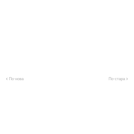
По-нова
По-стара