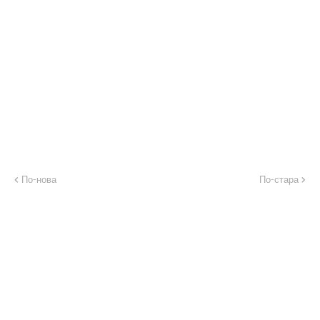
По-нова
По-стара