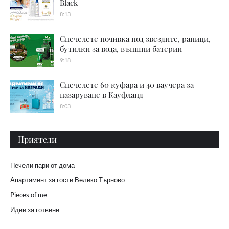
Black
8:13
Спечелете почивка под звездите, раници,
бутилки за вода, външни батерии
9:18
Спечелете 60 куфара и 40 ваучера за
пазаруване в Кауфланд
8:03
Приятели
Печели пари от дома
Апартамент за гости Велико Търново
Pieces of me
Идеи за готвене