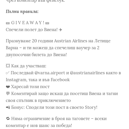
Чрез коментар във фейсбук.
Пълни правила:
🎫 G I V E A W A Y ! 🎫
Спечели полет до Виена! ✈️
Празнуваме 20 години Austrian Airlines на Летище
Варна – и ти можеш да спечелиш ваучер за 2
двупосочни билета до Виена!
💥 Как да участваш:
✅ Последвай @varna.airport и @austrianairlines както в
Instagram, така и във Facebook
❤️ Харесай този пост
💬 Коментирай защо искаш да посетиш Виена и тагни
своя спътник в приключението
📲 Бонус: Сподели този пост в своето Story!
🔁 Няма ограничение в броя на таговете – всеки
коментар е нов шанс за победа!