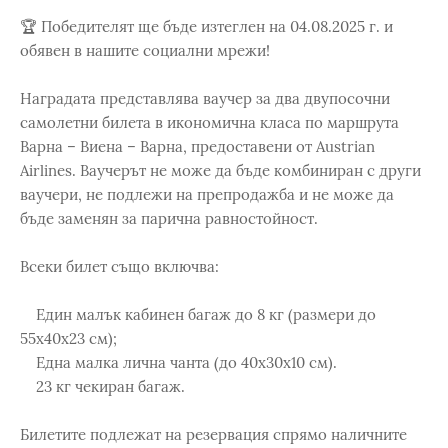
🏆 Победителят ще бъде изтеглен на 04.08.2025 г. и
обявен в нашите социални мрежи!
Наградата представлява ваучер за два двупосочни
самолетни билета в икономична класа по маршрута
Варна – Виена – Варна, предоставени от Austrian
Airlines. Ваучерът не може да бъде комбиниран с други
ваучери, не подлежи на препродажба и не може да
бъде заменян за парична равностойност.
Всеки билет също включва:
Един малък кабинен багаж до 8 кг (размери до
55х40х23 см);
Една малка лична чанта (до 40х30х10 см).
23 кг чекиран багаж.
Билетите подлежат на резервация спрямо наличните