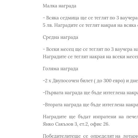
Малка награда
- Всяка седмица ще се теглят по 3 ваучера 
5 лв. Наградите се теглят накрая на всяка
Средна награда
- Всеки месец ще се теглят по 3 ваучера на
Наградите се теглят накрая на всеки месе
Голяма награда
-2 х Двупосочен билет ( до 300 евро) и дне
-Първата награда ще бъде изтеглена накра
-Втората награда ще бъде изтеглена накрая
Наградите ще бъдат изпратени на печел
Янко Сакъзов 3, ет.2, офис 26.
Победителитеще се определят на лотари