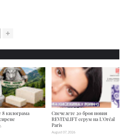
 8 килограма
Спечелете 20 броя новия
сирене
REVITALIFT серум на L'Oréal
Paris
6
August 07, 2026