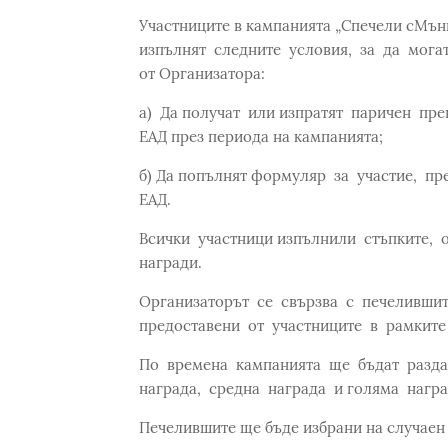
Участниците в кампанията „Спечели сМъ
изпълнят следните условия, за да могат
от Организатора:
а) Да получат или изпратят паричен п
ЕАД през периода на кампанията;
б) Да попълнят формуляр за участие, п
ЕАД.
Всички участници изпълнили стъпките, 
награди.
Организаторът се свързва с печелившит
предоставени от участниците в рамките
По времена кампанията ще бъдат разда
награда, средна награда и голяма награ
Печелившите ще бъде избрани на случаен