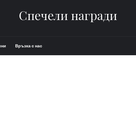
Спечели награди
ини
Връзка с нас