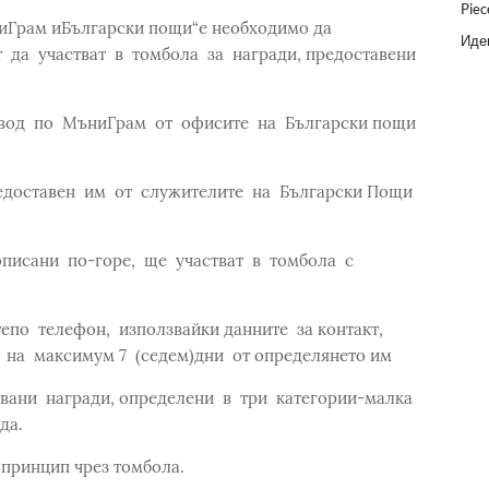
Piec
ниГрам иБългарски пощи“е необходимо да
Идеи
 да участват в томбола за награди, предоставени
ревод по МъниГрам от офисите на Български пощи
редоставен им от служителите на Български Пощи
описани по-горе, ще участват в томбола с
епо телефон, използвайки данните за контакт,
 на максимум 7 (седем)дни от определянето им
вани награди, определени в три категории-малка
да.
 принцип чрез томбола.