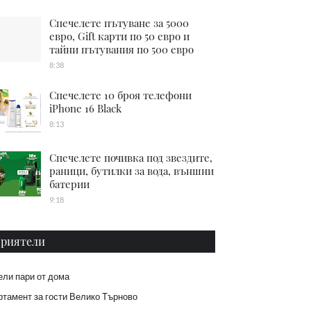
Спечелете пътуване за 5000
евро, Gift карти по 50 евро и
тайни пътувания по 500 евро
8:38
Спечелете 10 броя телефони
iPhone 16 Black
8:13
Спечелете почивка под звездите,
раници, бутилки за вода, външни
батерии
9:18
риятели
ели пари от дома
тамент за гости Велико Търново