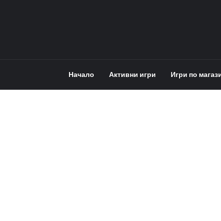
Начало
Активни игри
Игри по магаз