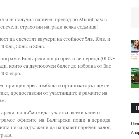
ратил или получил паричен превод по МъниГрам в
спечели страхотни награди всяка седмица!
ст да спечелят ваучери на стойност 5лв, 10лв. и
100лв, 50лв. и 30лв.
ниграм в Български пощи през този период (01.07-
ради, които са двупосочен билет до избрана от Вас
 100 евро.
ен принцип чрез томбола и организаторът ще се
такт, предоставени от участниците в рамките на
им.
П
лгарски пощи“можеда участва всеки клиент
грамот офисите на Български пощи в периода
Печ
анията не са задължени да направят паричен залог,
Апар
града.