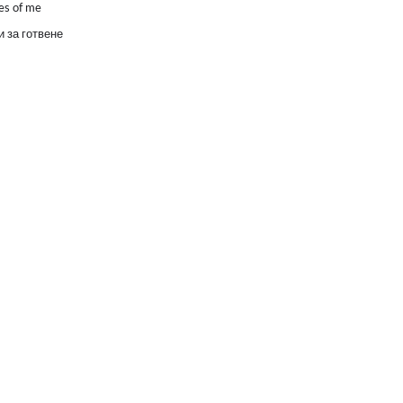
es of me
 за готвене