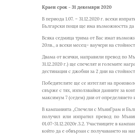
Краен срок - 31 декември 2020
В периода 1.07. – 31.12.2020 г. всеки изп
Български пощи ще има възможността да 
Всяка седмица трима от Вас имат възможно
20лв., а всеки месец– ваучери на стойност 
Двама от всички, направили превод по Мъ
31.12.2020 г.) ще спечелят и големите наг
дестинация с джобни за 2 дни на стойност
Победителите ще се изтеглят на произвол
свърже с тях, използвайки данните за кон
максимум 7 (седем) дни от определянето 
В кампанията „Спечели с МъниГрам и Бъ
получил или изпратил превод по Мъни
01.07-31.12.2020г.3.2. Участниците в камп
който да е обвързан с получаването на на