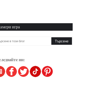
амери игра
ледвайте ни: