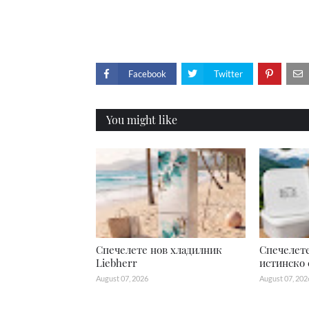
Facebook
Twitter
You might like
Спечелете нов хладилник
Спечелете
Liebherr
истинско 
August 07, 2026
August 07, 202