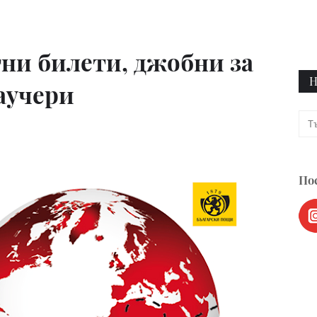
ни билети, джобни за
Н
аучери
Пос