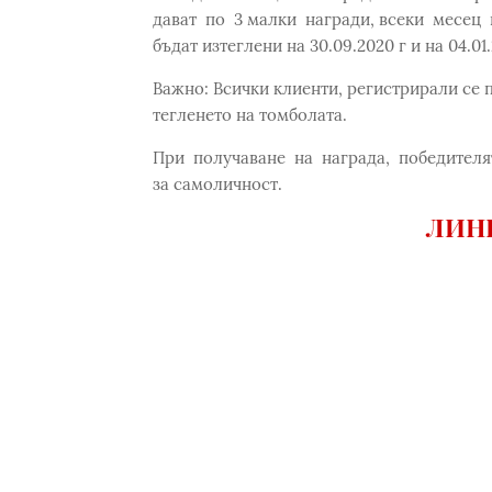
дават по 3 малки награди, всеки месец 
бъдат изтеглени на 30.09.2020 г и на 04.01.
Важно: Всички клиенти, регистрирали се п
тегленето на томболата.
При получаване на награда, победителя
за самоличност.
ЛИНК