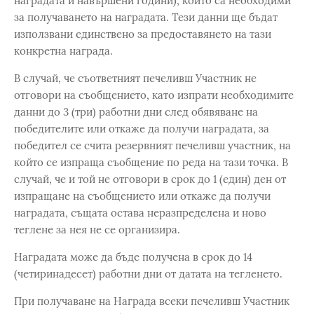
наградата и навършени години), които са необходими
за получаването на наградата. Тези данни ще бъдат
използвани единствено за предоставянето на тази
конкретна награда.
В случай, че съответният печеливш Участник не
отговори на съобщението, като изпрати необходимите
данни до 3 (три) работни дни след обявяване на
победителите или откаже да получи наградата, за
победител се счита резервният печеливш участник, на
който се изпраща съобщение по реда на тази точка. В
случай, че и той не отговори в срок до 1 (един) ден от
изпращане на съобщението или откаже да получи
наградата, същата остава неразпределена и ново
теглене за нея не се организира.
Наградата може да бъде получена в срок до 14
(четиринадесет) работни дни от датата на тегленето.
При получаване на Награда всеки печеливш Участник