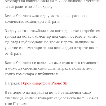
отговаря на изискванията на т.3.2 се включва в теглене
за наградите по т.5 по-долу.
Всеки Участник може да участва с неограничено
количество коментари в Играта.
За да участва в томболата за награда всеки потребител
трябва да остави коментар под един постовете, които
ще бъдат публикувани по време Играта. Валидни за
участие са коментарите под всеки един от трите поста
от Играта.
Всеки Участник се включва само един път в тегленията
и може да спечели само една награда, независимо
колко коментара е публикувал.
Награда:
1 брой смартфон iPhone SE
В тегленето на наградата по т. 5 се включват само
Участници, които отговарят на условията по т. 3 и 4 от
тези Правила.