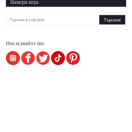
Намери игра
Последвайте ни: