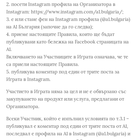
2. посети Instagram профила на Организатора в
Instagram: https://www.instagram.com/a1.bulgaria/;
3. е или стане фен на Instagram профила (@a1.bulgaria)
на А1 България (започне да го следва);
4. приеме настоящите Правила, които ще бъдат
публикувани като бележка на Facebook страницата на
А1.
Включването на Участниците в Играта означава, че те
са приели настоящите Правила.
5. публикува коментар под един от трите поста за
Играта в Instagram.
Участието в Играта няма за цел и не е обвързано със
закупуването на продукт или услуга, предлагани от
Организатора.
Всеки Участник, който е изпълнил условията по т.3.1 –
публикувал е коментар под един от трите поста от А1,
последвал е профила на А1 в Instagram (@a1.bulgaria) и