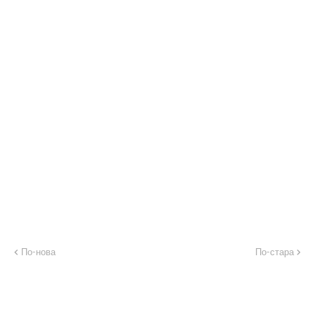
По-нова
По-стара