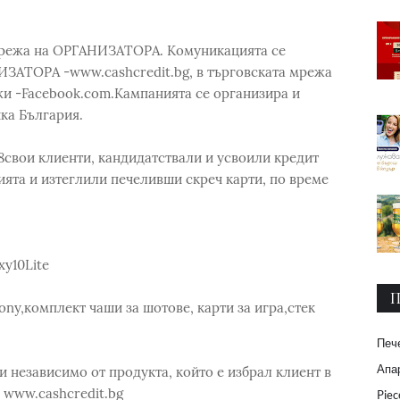
 мрежа на ОРГАНИЗАТОРА. Комуникацията се
ЗАТОРА -www.cashcredit.bg, в търговската мрежа
жи -Facebook.com.Кампанията се организира и
ка България.
вои клиенти, кандидатствали и усвоили кредит
ията и изтеглили печеливши скреч карти, по време
xy10Lite
П
Sony,комплект чаши за шотове, карти за игра,стек
Печ
Апар
 независимо от продукта, който е избрал клиент в
 www.cashcredit.bg
Piec