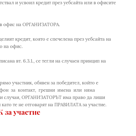
ствал и усвоил кредит през уебсайта или в офисите
е в офис на ОРГАНИЗАТОРА.
целият кредит, която е спечелена през уебсайта на
о на офис.
сана вт. 6.3.1., се тегли на случаен принцип на
мо участник, обявен за победител, който е
фон за контакт, грешни имена или няма
тези случаи, ОРГАНИЗАТОРЪТ има право да лиши
й като те не отговарят на ПРАВИЛАТА за участие.
 за участие