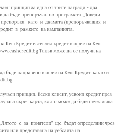
чаен принцип за една от трите награди - два
ли да бъде препоръчан по програмата „Доведи
 препоръка, като и двамата (препоръчващия и
кредит в рамките на кампанията.
 на Кеш Кредит изтеглил кредит в офис на Кеш
www.cashcredit.bg Такъв може да се получи на
да бъде направено в офис на Кеш Кредит, както и
dit.bg
лучаен принцип. Всеки клиент, усвоил кредит през
олучава скреч карта, която може да бъде печеливша
Лятото е за приятели” ще бъдат определяни чрез
сите или представена на уебсайта на