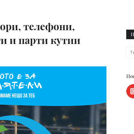
ори, телефони,
Н
и и парти кутии
Пос