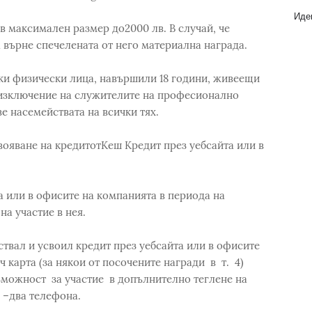
Идеи
в максимален размер до2000 лв. В случай, че
а върне спечелената от него материална награда.
ки физически лица, навършили 18 години, живеещи
с изключение на служителите на професионално
ве насемействата на всички тях.
вояване на кредитотКеш Кредит през уебсайта или в
а или в офисите на компанията в периода на
а участие в нея.
ствал и усвоил кредит през уебсайта или в офисите
 карта (за някои от посочените награди в т. 4)
можност за участие в допълнително теглене на
 –два телефона.