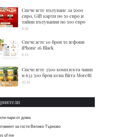
Спечелете пътуване за 5000
евро, Gift карти по 50 евро и
тайни пътувания по 500 евро
8:38
Спечелете 10 броя телефони
iPhone 16 Black
8:13
Спечелете 2500 комплекта чаши
и 632 500 броя кена Birra Moretti
20:18
риятели
ели пари от дома
тамент за гости Велико Търново
es of me