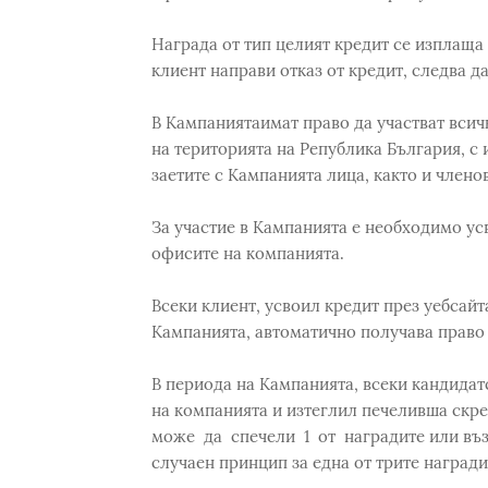
Награда от тип целият кредит се изплаща 
клиент направи отказ от кредит, следва д
В Кампаниятаимат право да участват всич
на територията на Република България, 
заетите с Кампанията лица, както и члено
За участие в Kампанията е необходимо ус
офисите на компанията.
Всеки клиент, усвоил кредит през уебсайт
Кампанията, автоматично получава право н
В периода на Кампанията, всеки кандидат
на компанията и изтеглил печеливша скреч
може да спечели 1 от наградите или въз
случаен принцип за една от трите награди