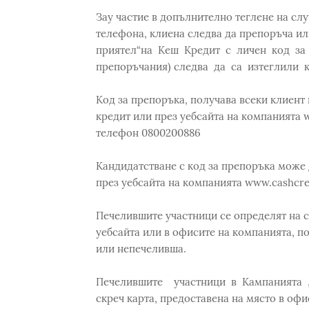
Зау частие в допълнително теглене на слу
телефона, клиена следва да препоръча и
приятел“на Кеш Кредит с личен код за
препоръчания) следва да са изтеглили 
Код за препоръка, получава всеки клиент
кредит или през уебсайта на компанията 
телефон 0800200886
Кандидатстване с код за препоръка може 
през уебсайта на компанията www.cashcre
Печелившите участници се определят на с
уебсайта или в офисите на компанията, п
или непечеливша.
Печелившите участници в Кампанията „
скреч карта, предоставена на място в офи