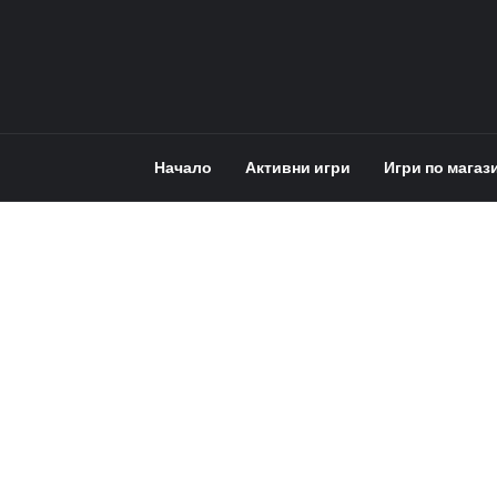
Начало
Активни игри
Игри по магаз