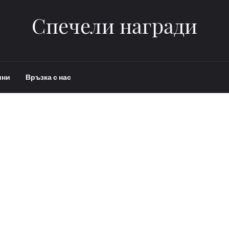
Спечели награди
ини
Връзка с нас