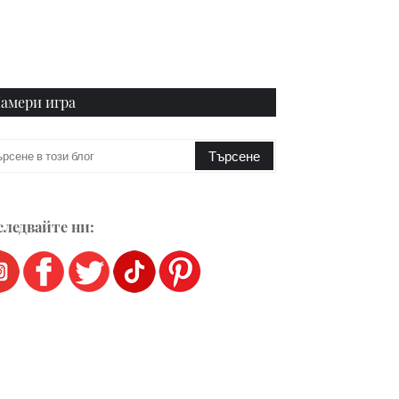
амери игра
ледвайте ни: