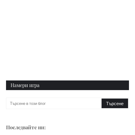
Намери игра
Последвайте ни: