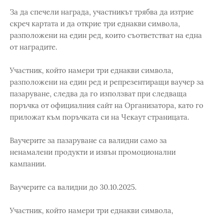
За да спечели награда, участникът трябва да изтрие
скреч картата и да открие три еднакви символа,
разположени на един ред, които съответстват на една
от наградите.
Участник, който намери три еднакви символа,
разположени на един ред и репрезентиращи ваучер за
пазаруване, следва да го използват при следваща
поръчка от официалния сайт на Организатора, като го
приложат към поръчката си на Чекаут страницата.
Ваучерите за пазаруване са валидни само за
ненамалени продукти и извън промоционални
кампании.
Ваучерите са валидни до 30.10.2025.
Участник, който намери три еднакви символа,