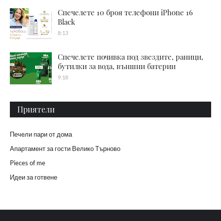
Спечелете 10 броя телефони iPhone 16
Black
8:13
Спечелете почивка под звездите, раници,
бутилки за вода, външни батерии
9:18
Приятели
Печели пари от дома
Апартамент за гости Велико Търново
Pieces of me
Идеи за готвене