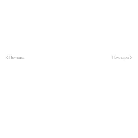
По-нова
По-стара