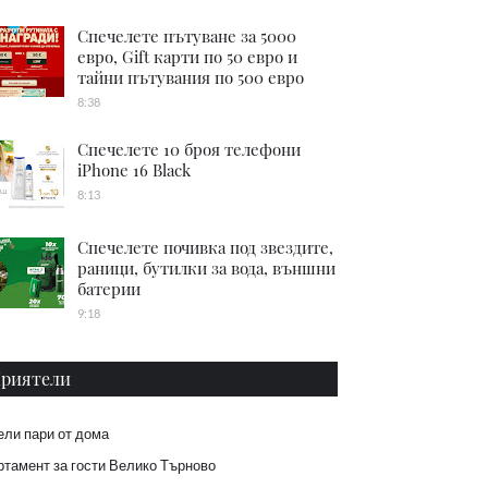
Спечелете пътуване за 5000
евро, Gift карти по 50 евро и
тайни пътувания по 500 евро
8:38
Спечелете 10 броя телефони
iPhone 16 Black
8:13
Спечелете почивка под звездите,
раници, бутилки за вода, външни
батерии
9:18
риятели
ели пари от дома
тамент за гости Велико Търново