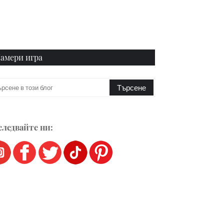
амери игра
ледвайте ни: