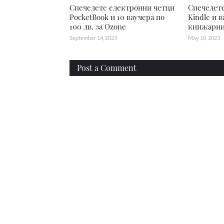
Спечелете електронни четци
Спечелете
PocketBook и 10 ваучера по
Kindle и в
100 лв. за Ozone
книжарни
September 14, 2023
May 10, 2023
Post a Comment