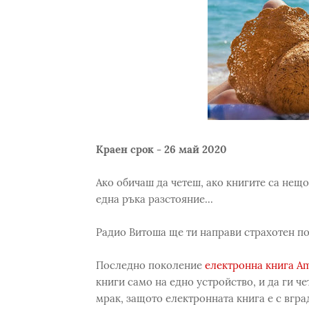
Краен срок - 26 май 2020
Ако обичаш да четеш, ако книгите са нещо
една ръка разстояние...
Радио Витоша ще ти направи страхотен по
Последно поколение
електронна книга Am
книги само на едно устройство, и да ги ч
мрак, защото електронната книга е с вгра