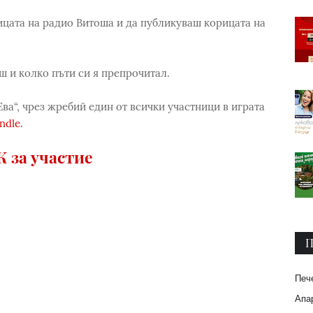
ицата на радио Витоша и да публикуваш корицата на
ш и колко пъти си я препрочитал.
 Ева“, чрез жребий един от всички участници в играта
ndle.
 за участие
П
Печ
Апар