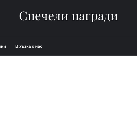
Спечели награди
ини
Връзка с нас