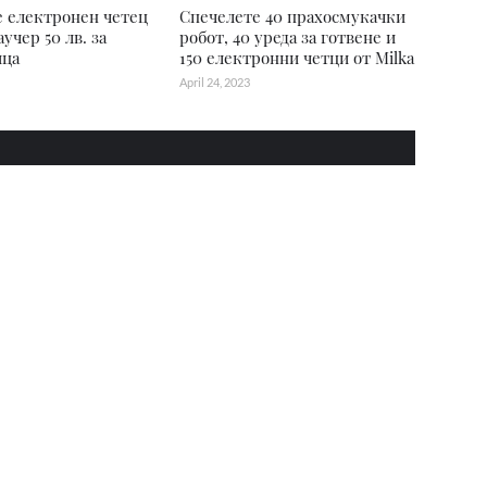
 електронен четец
Спечелете 40 прахосмукачки
аучер 50 лв. за
робот, 40 уреда за готвене и
ца
150 електронни четци от Milka
April 24, 2023