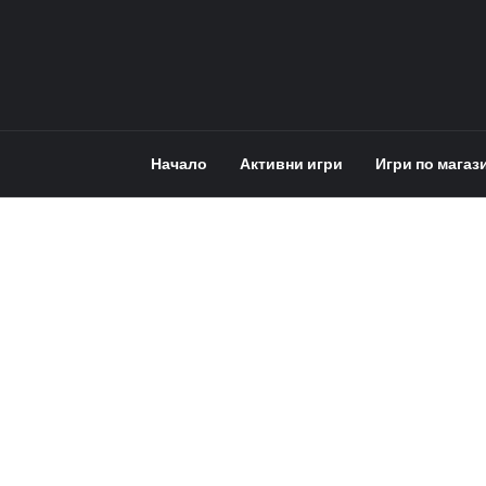
Начало
Активни игри
Игри по магаз