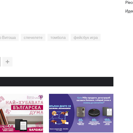
Piec
Идеи
о Витоша
спечелете
томбола
фейсбук игра