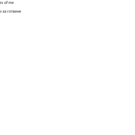
es of me
 за готвене