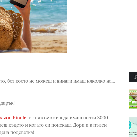
Т
то, без което не можеш и винаги имаш няколко на...
дарък!
azon Kindle
, с която можеш да имаш почти 3000
етеш където и когато си поискаш. Дори и в пълен
дена подсветка!