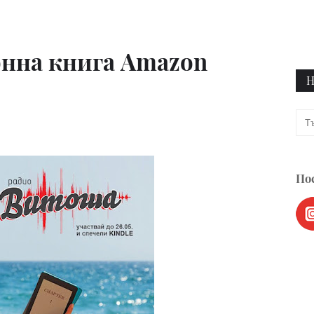
онна книга Amazon
Н
Пос