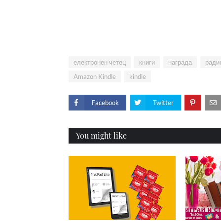
електронен четец
книги
награда
ради
Amazon Kindle
kindle
Facebook
Twitter
You might like