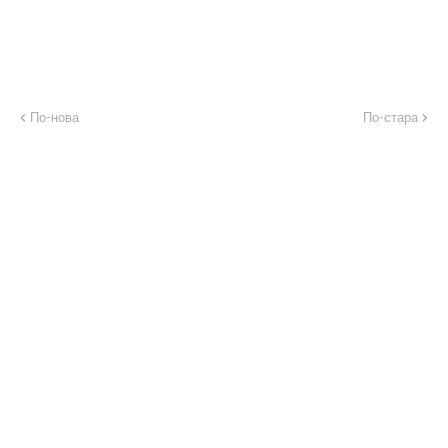
По-нова
По-стара