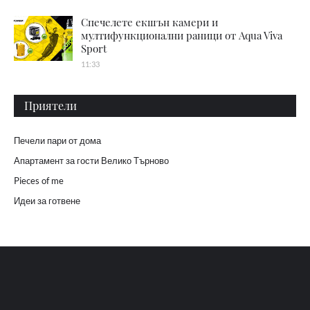
Спечелете екшън камери и
мултифункционални раници от Aqua Viva
Sport
11:33
Приятели
Печели пари от дома
Апартамент за гости Велико Търново
Pieces of me
Идеи за готвене