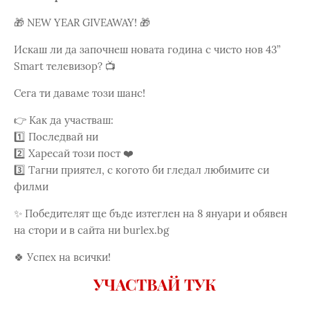
🎁 NEW YEAR GIVEAWAY! 🎁
Искаш ли да започнеш новата година с чисто нов 43”
Smart телевизор? 📺
Сега ти даваме този шанс!
👉 Как да участваш:
1️⃣ Последвай ни
2️⃣ Харесай този пост ❤️
3️⃣ Тагни приятел, с когото би гледал любимите си
филми
✨ Победителят ще бъде изтеглен на 8 януари и обявен
на стори и в сайта ни burlex.bg
🍀 Успех на всички!
УЧАСТВАЙ ТУК