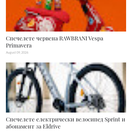
Спечелете червена RAWBRANI Vespa
Primavera
August 09, 2026
Спечелете електрически велосипед Sprint и
абонамент за Eldrive