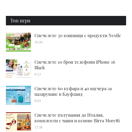
Топ игри
Спечелете 30 кошници с продукти Nestle
10:30
Спечелете 10 броя телефони iPhone 16
Black
8:13
Спечелете 60 куфара и 40 ваучера за
пазаруване в Кауфланд
8:03
Спечелете пътувания до Италия,
комплекти с чаши и кенове Birra Moretti
17:38