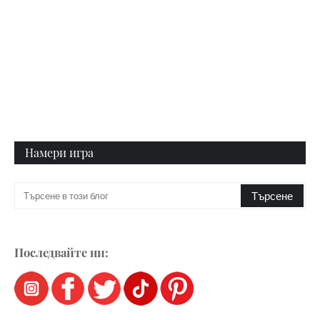
Намери игра
Последвайте ни: