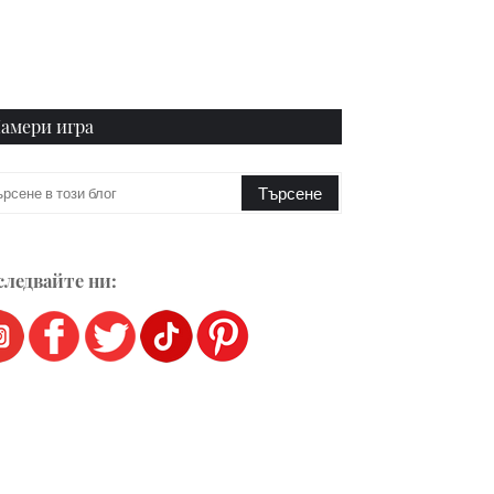
амери игра
ледвайте ни: