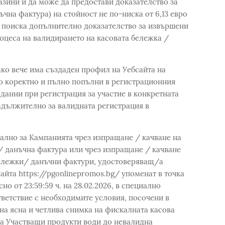
зини и да може да предостави доказателство за
чна фактура) на стойност не по-ниска от 6,13 евро
а поиска допълнително доказателство за извършени
роцеса на валидирането на касовата бележка /
ако вече има създаден профил на Уебсайта на
то коректно и пълно попълни в регистрационния
данни при регистрация за участие в конкретната
адължително за валидната регистрация в
иално за Кампанията чрез изпращане / качване на
/ данъчна фактура или чрез изпращане / качване
ележки/ данъчни фактури, удостоверяващ/а
айта https://pgonlinepromos.bg/ упоменат в точка
но от 23:59:59 ч. на 28.02.2026, в специално
тветствие с необходимите условия, посочени в
на ясна и четлива снимка на фискалната касова
на Участващи продукти води до невалидна