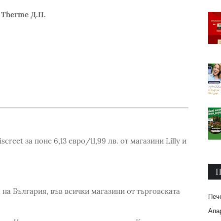
 Therme Д.П.
reet за поне 6,13 евро/11,99 лв. от магазини Lilly и
П
 на България, във всички магазини от търговската
Печ
Апар