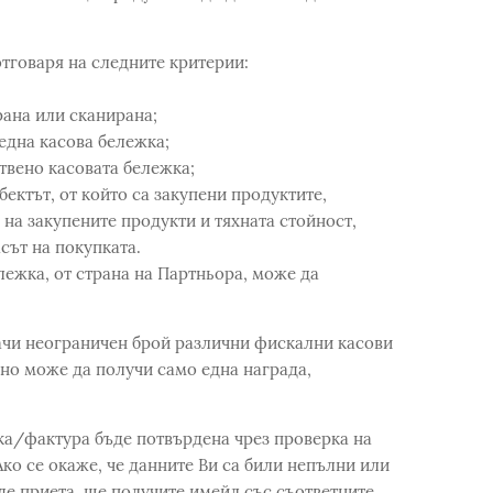
отговаря на следните критерии:
рана или сканирана;
 една касова бележка;
твено касовата бележка;
бектът, от който са закупени продуктите,
на закупените продукти и тяхната стойност,
сът на покупката.
лежка, от страна на Партньора, може да
ачи неограничен брой различни фискални касови
но може да получи само една награда,
ка/фактура бъде потвърдена чрез проверка на
ко се окаже, че данните Ви са били непълни или
е приета, ще получите имейл със съответните