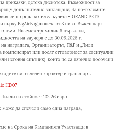
на приказки, детска дискотека. Възможност за
срещу допълнително заплащане; За по-големите
ия си по рода хотел за кучета – GRAND PETS;
 върху BigAirBag дюшек, от 3 нива, Въжен парк
и големи, Наземен трамплин,6 пързалки,
дността на ваучера е до 30.06.2026 г.
 на наградата, Организаторът, П&Г и „Лили
а компенсират или носят отговорност за евентуални
ли неговия спътник), които не са изрично посочени
ходите си от личен характер и транспорт.
nic HD07
в Лилли на стойност 102.26 евро
к може да спечели само една награда,
еме на Срока на Кампанията Участващи в