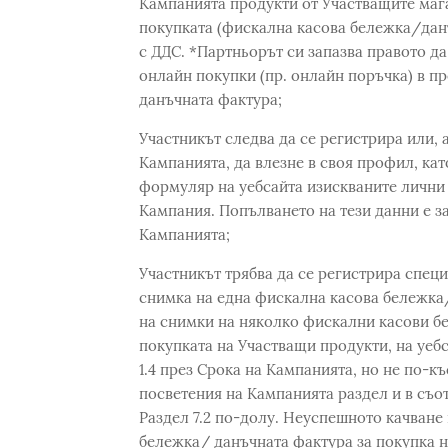
Кампанията продукти от Участващите мага
покупката (фискална касова бележка/данъ
с ДДС. *Партньорът си запазва правото д
онлайн покупки (пр. онлайн поръчка) в п
данъчната фактура;
Участникът следва да се регистрира или, 
Кампанията, да влезне в своя профил, ка
формуляр на уебсайта изискваните лични 
Кампания. Попълването на тези данни е з
Кампанията;
Участникът трябва да се регистрира спец
снимка на една фискална касова бележка
на снимки на няколко фискални касови б
покупката на Участващи продукти, на уебс
1.4 през Срока на Кампанията, но не по-къс
посветения на Кампанията раздел и в съо
Раздел 7.2 по-долу. Неуспешното качване 
бележка/ данъчната фактура за покупка 