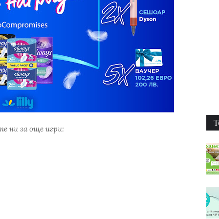
Т
е ни за още игри: