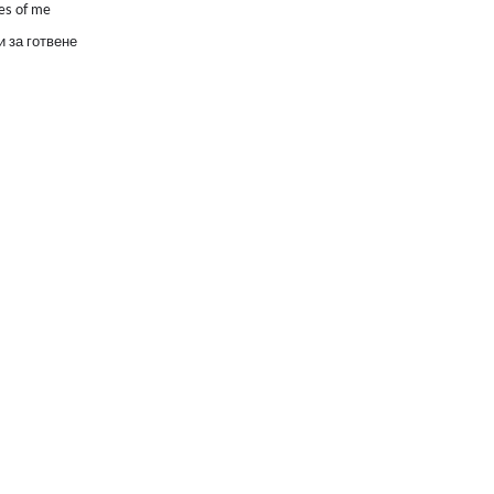
es of me
 за готвене