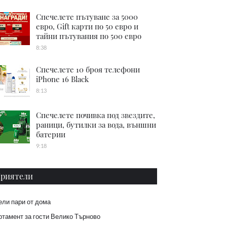
Спечелете пътуване за 5000
евро, Gift карти по 50 евро и
тайни пътувания по 500 евро
8:38
Спечелете 10 броя телефони
iPhone 16 Black
8:13
Спечелете почивка под звездите,
раници, бутилки за вода, външни
батерии
9:18
риятели
ели пари от дома
тамент за гости Велико Търново