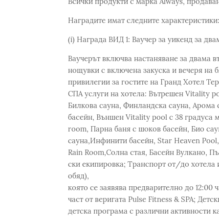
Всички продукти с марка Always, продава
Наградите имат следните характеристики
(i) Награда ВИД 1: Ваучер за уикенд за дв
Ваучерът включва настаняване за двама въ
нощувки с включена закуска и вечеря на 
привилегии за гостите на Гранд Хотел Тер
СПА услуги на хотела: Вътрешен Vitality p
Билкова сауна, Финландска сауна, Арома 
басейн, Външен Vitality pool с 38 градуса
room, Парна баня с шоков басейн, Био са
сауна,Инфинити басейн, Star Heaven Pool
Rain Room,Солна стая, Басейн Вулкано, Пъ
ски екипировка; Транспорт от/до хотела и
обяд),
която се заявява предварително до 12:00 
част от веригата Pulse Fitness & SPA; Дет
детска програма с различни активности ка