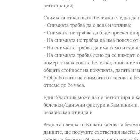
регистрация;
Снимката от касовата бележка следва да 
- Снимката трябва да е ясна и четлива;
- Снимката не трябва да бъде преекспони
- На снимката не трябва да има повече от
- На снимката трябва да има само и единс
- На снимката трябва ясно да се виждат: о
номерът на касовата бележка, описанието 
общата стойност на покупката, датата и ча
* Обработката на снимката от касовата бе
отнеме до 24 часа.
Един Участник може да се регистрира и к
бележки/данъчни фактури в Кампанията, 
независимо от вида й
Веднага след като Вашата касовата бележ
данните, ще получите съответния имейл. А
касовата бележка/фактура не може да бъд