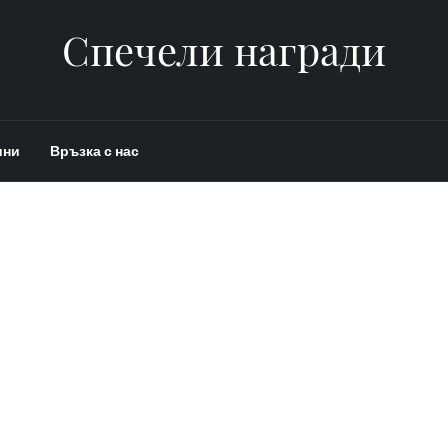
Спечели награди
ини
Връзка с нас