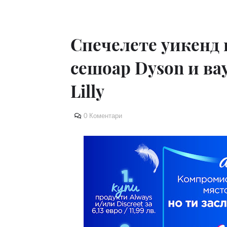
Спечелете уикенд в
сешоар Dyson и вау
Lilly
0 Коментари