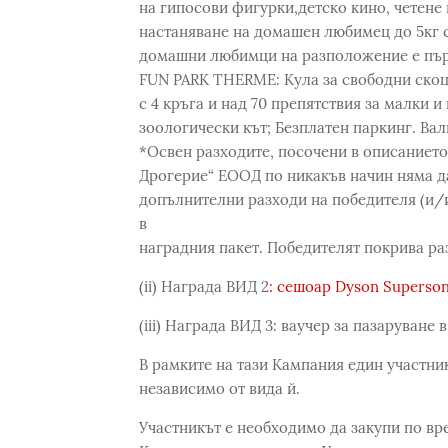
на гипосови фигурки,детско кино, четене 
настаняване на домашен любимец до 5кг 
домашни любимци на разположение е първ
FUN PARK THERMЕ: Кула за свободни скоци
с 4 кръга и над 70 препятствия за малки 
зоологически кът; Безплатен паркинг. Вали
*Освен разходите, посочени в описанието
Дрогерие“ ЕООД по никакъв начин няма д
допълнителни разходи на победителя (и/и
в
наградния пакет. Победителят покрива раз
(ii) Награда ВИД 2
: сешоар Dyson Superso
(iii) Награда ВИД 3: ваучер за пазаруване 
В рамките на тази Кампания един участни
независимо от вида й.
Участникът е необходимо да закупи по вр