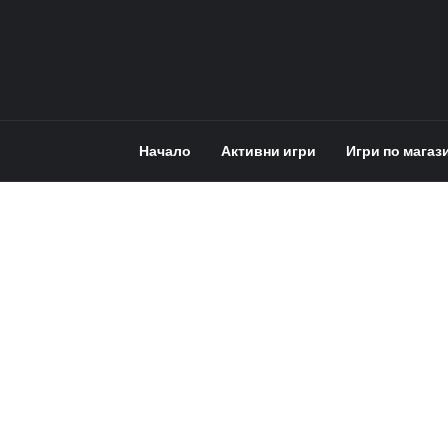
Начало
Активни игри
Игри по магаз