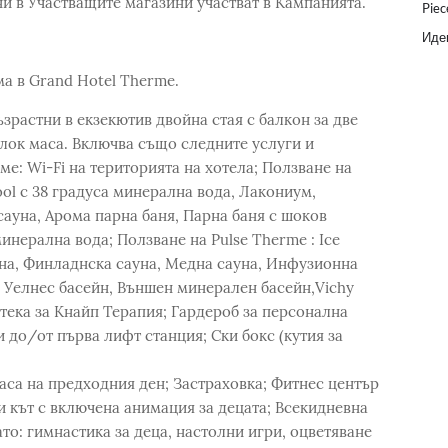
ни в Участващите магазини участват в Кампанията.
Piec
Идеи
:
ама в Grand Hotel Therme.
зрастни в екзекютив двойна стая с балкон за две
блок маса. Включва също следните услуги и
ме: Wi-Fi на територията на хотела; Ползване на
ool с 38 градуса минерална вода, Лакониум,
сауна, Арома парна баня, Парна баня с шоков
 минерална вода; Ползване на Pulse Therme : Ice
уна, Финладнска сауна, Медна сауна, Инфузионна
, Уелнес басейн, Външен минерален басейн,Vichy
тека за Кнайп Терапия; Гардероб за персонална
 до/от първа лифт станция; Ски бокс (кутия за
часа на предходния ден; Застраховка; Фитнес център
ски кът с включена анимация за децата; Всекидневна
то: гимнастика за деца, настолни игри, оцветяване