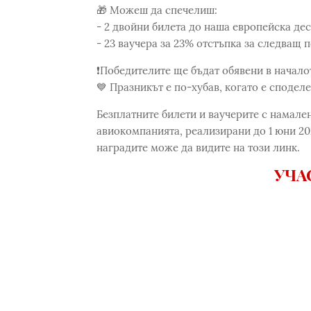
🎁 Можеш да спечелиш:
- 2 двойни билета до наша европейска де
- 23 ваучера за 23% отстъпка за следващ 
❗Победителите ще бъдат обявени в началот
💙 Празникът е по-хубав, когато е сподел
Безплатните билети и ваучерите с намале
авиокомпанията, реализирани до 1 юни 202
наградите може да видите на този линк.
УЧА