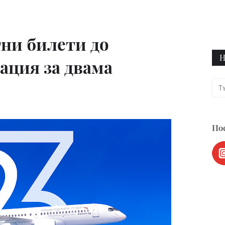
ни билети до
Н
ация за двама
Пос