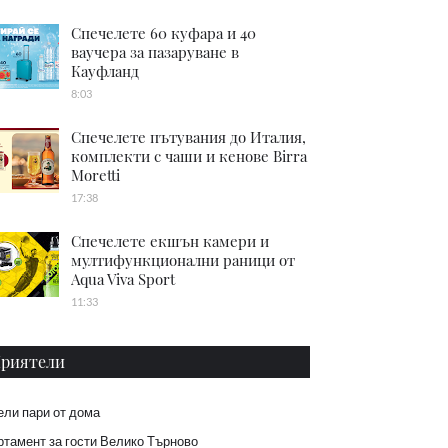
Спечелете 60 куфара и 40
ваучера за пазаруване в
Кауфланд
8:03
Спечелете пътувания до Италия,
комплекти с чаши и кенове Birra
Moretti
17:38
Спечелете екшън камери и
мултифункционални раници от
Aqua Viva Sport
11:33
риятели
ели пари от дома
тамент за гости Велико Търново