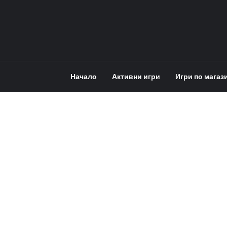
Начало
Активни игри
Игри по магаз