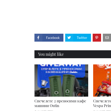
Facebook
Twitter
You might like
Спечелете 2 преносими кафе
Спечелет
машини Outin
Vespa Pri