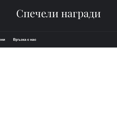
Спечели награди
ини
Връзка с нас