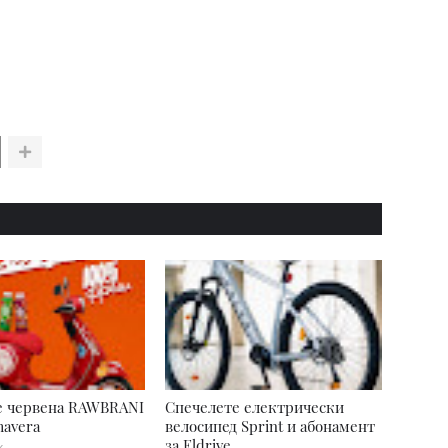
е червена RAWBRANI
Спечелете електрически
mavera
велосипед Sprint и абонамент
за Eldrive