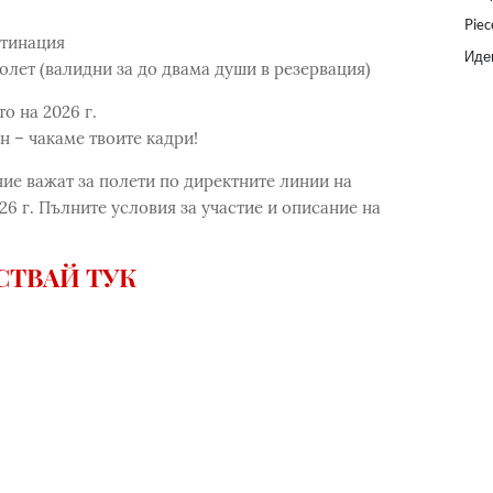
Piec
стинация
Идеи
полет (валидни за до двама души в резервация)
о на 2026 г.
ен – чакаме твоите кадри!
ние важат за полети по директните линии на
6 г. Пълните условия за участие и описание на
СТВАЙ ТУК