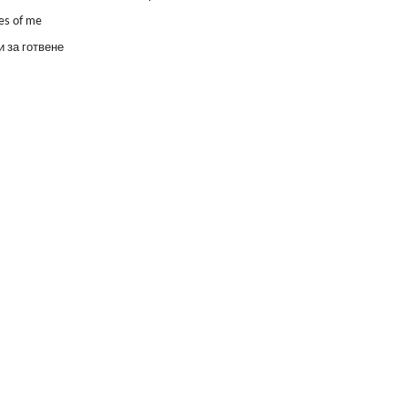
es of me
 за готвене