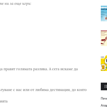
е ни за още игри:
ща правят голямата разлика. А сега искаме да
П
ътуване с нас или от любима дестинация, до която
Печ
цията
Апар