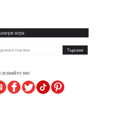
амери игра
ледвайте ни: