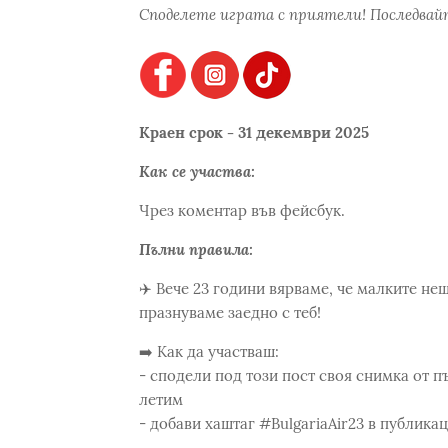
Споделете играта с приятели! Последвайт
Краен срок - 31 декември 2025
Как се участва:
Чрез коментар във фейсбук.
Пълни правила:
✈️ Вече 23 години вярваме, че малките не
празнуваме заедно с теб!
➡️ Как да участваш:
- сподели под този пост своя снимка от п
летим
- добави хаштаг #BulgariaAir23 в публика