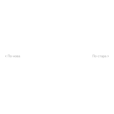
По-нова
По-стара