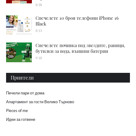
8:38
Спечелете 10 броя телефони iPhone 16
Black
8:13
Спечелете почивка под звездите, раници,
бутилки за вода, външни батерии
9:18
Приятели
Печели пари от дома
Апартамент за гости Велико Търново
Pieces of me
Идеи за готвене