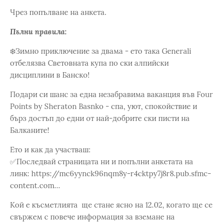
Чрез попълване на анкета.
Пълни правила:
❄️Зимно приключение за двама - ето така Generali
отбелязва Световната купа по ски алпийски
дисциплини в Банско!
Подари си шанс за една незабравима ваканция във Four
Points by Sheraton Basnko - спа, уют, спокойствие и
бърз достъп до едни от най-добрите ски писти на
Балканите!
Ето и как да участваш:
✅Последвай страницата ни и попълни анкетата на
линк: https://mc6yynck96nqm8y-r4cktpy7j8r8.pub.sfmc-
content.com...
Кой е късметлията ще стане ясно на 12.02, когато ще се
свържем с повече информация за вземане на