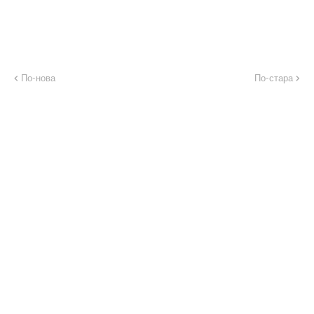
По-нова
По-стара