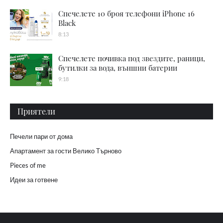
Спечелете 10 броя телефони iPhone 16
Black
8:13
Спечелете почивка под звездите, раници,
бутилки за вода, външни батерии
9:18
Приятели
Печели пари от дома
Апартамент за гости Велико Търново
Pieces of me
Идеи за готвене