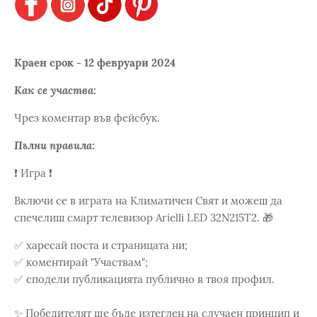
Краен срок - 12 февруари 2024
Как се участва:
Чрез коментар във фейсбук.
Пълни правила:
❗️ Игра ❗️
Включи се в играта на Климатичен Свят и можеш да
спечелиш смарт телевизор Arielli LED 32N215T2. 🎁
✅ харесай поста и страницата ни;
✅ коментирай "Участвам";
✅ сподели публикацията публично в твоя профил.
✨ Победителят ще бъде изтеглен на случаен принцип и