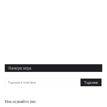
Намери игра
Последвайте ни: