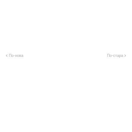
По-нова
По-стара