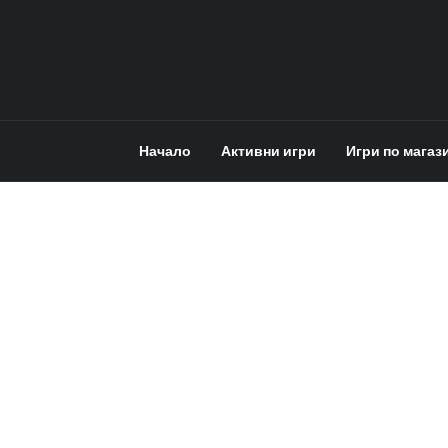
Начало
Активни игри
Игри по магаз