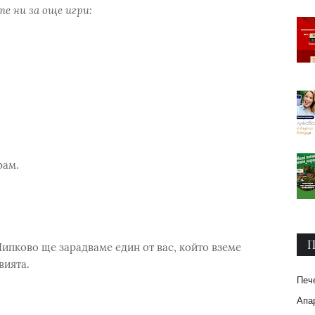
е ни за още игри:
рам.
П
Шипково ще зарадваме един от вас, който вземе
вията.
Печ
Апар