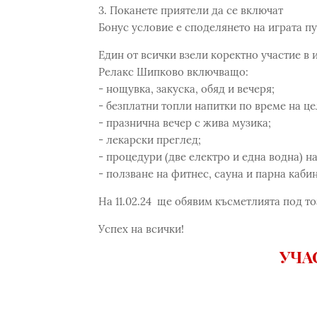
3. Поканете приятели да се включат
Бонус условие е споделянето на играта п
Един от всички взели коректно участие в 
Релакс Шипково включващо:
- нощувка, закуска, обяд и вечеря;
- безплатни топли напитки по време на це
- празнична вечер с жива музика;
- лекарски преглед;
- процедури (две електро и една водна) на
- ползване на фитнес, сауна и парна кабин
На 11.02.24 ще обявим късметлията под тоз
Успех на всички!
УЧА