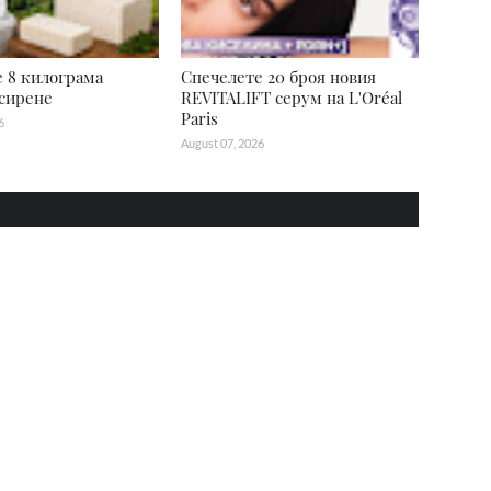
 8 килограма
Спечелете 20 броя новия
сирене
REVITALIFT серум на L'Oréal
Paris
6
August 07, 2026