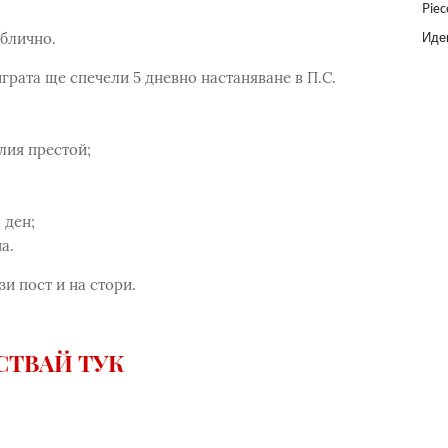
Piec
Идеи
ублично.
играта ще спечели 5 дневно настаняване в П.С.
лия престой;
 ден;
а.
и пост и на стори.
СТВАЙ ТУК