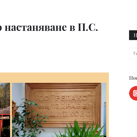
 настаняване в П.С.
Н
Пос