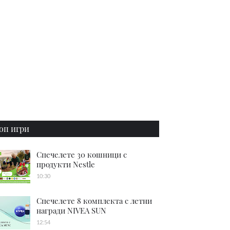
оп игри
Спечелете 30 кошници с
продукти Nestle
10:30
Спечелете 8 комплекта с летни
награди NIVEA SUN
12:54