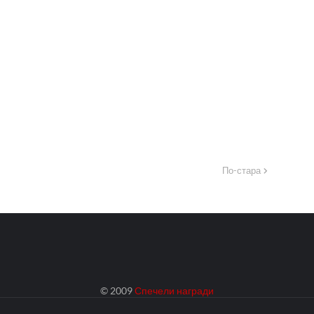
По-стара
© 2009
Спечели награди