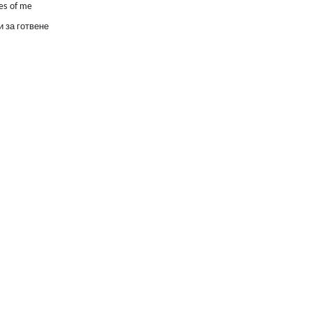
es of me
 за готвене