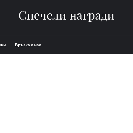
Спечели награди
ини
Връзка с нас