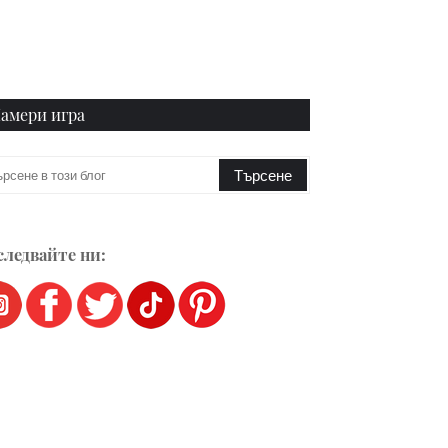
амери игра
ледвайте ни: