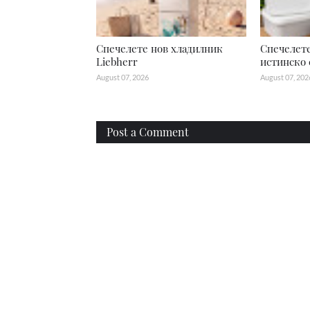
Спечелете нов хладилник
Спечелете
Liebherr
истинско 
August 07, 2026
August 07, 202
Post a Comment