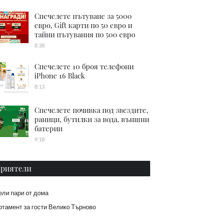
Спечелете пътуване за 5000
евро, Gift карти по 50 евро и
тайни пътувания по 500 евро
8:38
Спечелете 10 броя телефони
iPhone 16 Black
8:13
Спечелете почивка под звездите,
раници, бутилки за вода, външни
батерии
9:18
риятели
ели пари от дома
тамент за гости Велико Търново