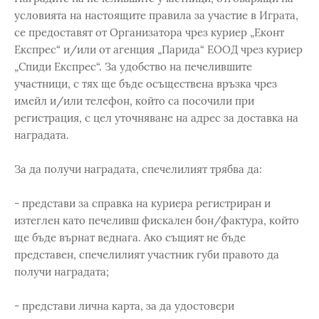
условията на настоящите правила за участие в Играта,
се предоставят от Организатора чрез куриер „Еконт
Експрес“ и/или от агенция „Парида“ ЕООД чрез куриер
„Спиди Експрес“. За удобство на печелившите
участници, с тях ще бъде осъществена връзка чрез
имейл и/или телефон, който са посочили при
регистрация, с цел уточняване на адрес за доставка на
наградата.
За да получи наградата, спечелилият трябва да:
- представи за справка на куриера регистриран и
изтеглен като печеливш фискален бон/фактура, който
ще бъде върнат веднага. Ако същият не бъде
представен, спечелилият участник губи правото да
получи наградата;
- представи лична карта, за да удостовери