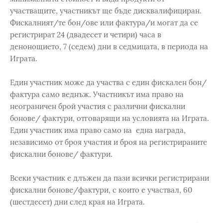
участващите, участникът ще бъде дисквалифициран.
Фискалният/те бон/ове или фактура/и могат да се
регистрират 24 (двадесет и четири) часа в
денонощието, 7 (седем) дни в седмицата, в периода на
Играта.
Един участник може да участва с един фискален бон/
фактура само веднъж. Участникът има право на
неограничен брой участия с различни фискални
бонове/ фактури, отговарящи на условията на Играта.
Един участник има право само на една награда,
независимо от броя участия и броя на регистрираните
фискални бонове/ фактури.
Всеки участник е длъжен да пази всички регистрирани
фискални бонове/фактури, с които е участвал, 60
(шестдесет) дни след края на Играта.