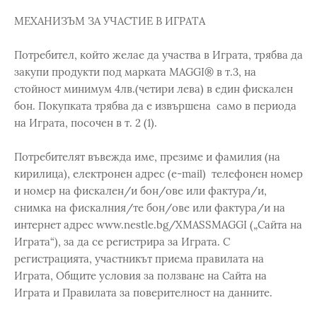
МЕХАНИЗЪМ ЗА УЧАСТИЕ В ИГРАТА
Потребител, който желае да участва в Играта, трябва да
закупи продукти под марката MAGGI® в т.3, на
стойност минимум 4лв.(четири лева) в един фискален
бон. Покупката трябва да е извършена само в периода
на Играта, посочен в т. 2 (1).
Потребителят въвежда име, презиме и фамилия (на
кирилица), електронен адрес (e-mail) телефонен номер
и номер на фискален/и бон/ове или фактура/и,
снимка на фискалния/те бон/ове или фактура/и на
интернет адрес www.nestle.bg/XMASSMAGGI („Сайта на
Играта“), за да се регистрира за Играта. С
регистрацията, участникът приема правилата на
Играта, Общите условия за ползване на Сайта на
Играта и Правилата за поверителност на данните.