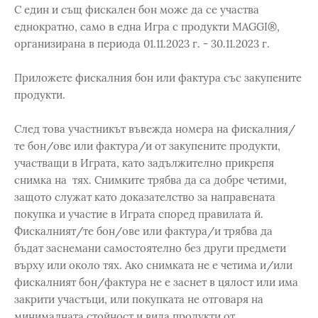
С един и същ фискален бон може да се участва
еднократно, само в една Игра с продукти MAGGI®,
организирана в периода 01.11.2023 г. - 30.11.2023 г.
Приложете фискалния бон или фактура със закупените
продукти.
След това участникът въвежда номера на фискалния/
те бон/ове или фактура/и от закупените продукти,
участващи в Играта, като задължително прикрепя
снимка на тях. Снимките трябва да са добре четими,
защото служат като доказателство за направената
покупка и участие в Играта според правилата й.
Фискалният/те бон/ове или фактура/и трябва да
бъдат заснемани самостоятелно без други предмети
върху или около тях. Ако снимката не е четима и/или
фискалният бон/фактура не е заснет в цялост или има
закрити участъци, или покупката не отговаря на
минималната стойност и вида продукти от