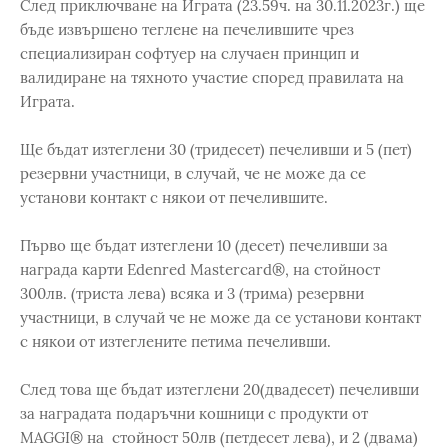
След приключване на Играта (23.59ч. на 30.11.2023г.) ще
бъде извършено теглене на печелившите чрез
специализиран софтуер на случаен принцип и
валидиране на тяхното участие според правилата на
Играта.
Ще бъдат изтеглени 30 (тридесет) печеливши и 5 (пет)
резервни участници, в случай, че не може да се
установи контакт с някои от печелившите.
Първо ще бъдат изтеглени 10 (десет) печеливши за
награда карти Edenred Mastercard®, на стойност
300лв. (триста лева) всяка и 3 (трима) резервни
участници, в случай че не може да се установи контакт
с някои от изтеглените петима печеливши.
След това ще бъдат изтеглени 20(двадесет) печеливши
за наградата подаръчни кошници с продукти от
MAGGI® на стойност 50лв (петдесет лева), и 2 (двама)