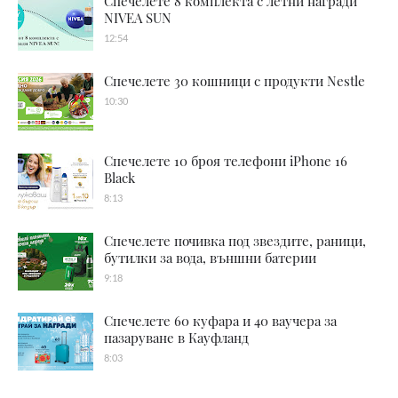
Спечелете 8 комплекта с летни награди
NIVEA SUN
12:54
Спечелете 30 кошници с продукти Nestle
10:30
Спечелете 10 броя телефони iPhone 16
Black
8:13
Спечелете почивка под звездите, раници,
бутилки за вода, външни батерии
9:18
Спечелете 60 куфара и 40 ваучера за
пазаруване в Кауфланд
8:03