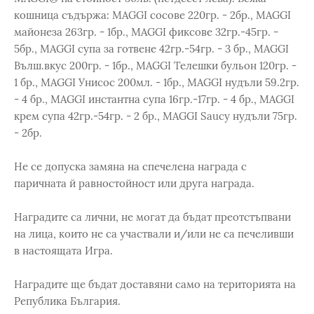
кошница съдържа: MAGGI сосове 220гр. - 2бр., MAGGI
майонеза 263гр. - 1бр., MAGGI фиксове 32гр.-45гр. -
5бр., MAGGI супа за готвене 42гр.-54гр. - 3 бр., MAGGI
Вълш.вкус 200гр. - 1бр., MAGGI Телешки бульон 120гр. -
1 бр., MAGGI Унисос 200мл. - 1бр., MAGGI нудъли 59.2гр.
- 4 бр., MAGGI инстантна супа 16гр.-17гр. - 4 бр., MAGGI
крем супа 42гр.-54гр. - 2 бр., MAGGI Saucy нудъли 75гр.
- 2бр.
Не се допуска замяна на спечелена награда с
паричната й равностойност или друга награда.
Наградите са лични, не могат да бъдат преотстъпвани
на лица, които не са участвали и/или не са печеливши
в настоящата Игра.
Наградите ще бъдат доставяни само на територията на
Република България.