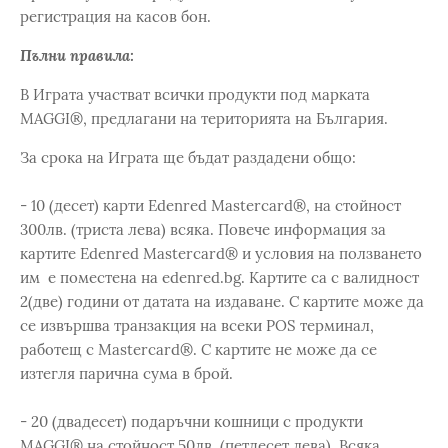
регистрация на касов бон.
Пълни правила:
В Играта участват всички продукти под марката
MAGGI®, предлагани на територията на България.
За срока на Играта ще бъдат раздадени общо:
- 10 (десет) карти Edenred Mastercard®, на стойност
300лв. (триста лева) всяка. Повече информация за
картите Edenred Mastercard® и условия на ползването
им e поместена на edenred.bg. Картите са с валидност
2(две) години от датата на издаване. С картите може да
се извършва транзакция на всеки POS терминал,
работещ с Mastercard®. С картите не може да се
изтегля парична сума в брой.
- 20 (двадесет) подаръчни кошници с продукти
MAGGI® на стойност 50лв. (петдесет лева). Всяка