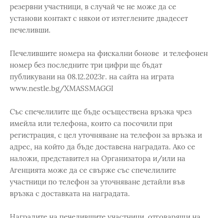
резервни участници, в случай че не може да се
установи контакт с някои от изтеглените двадесет
печеливши.
Печелившите номера на фискални бонове и телефонен
номер без последните три цифри ще бъдат
публикувани на 08.12.2023г. на сайта на играта
www.nestle.bg/XMASSMAGGI
Със спечелилите ще бъде осъществена връзка чрез
имейла или телефона, които са посочили при
регистрация, с цел уточняване на телефон за връзка и
адрес, на който да бъде доставена наградата. Ако се
наложи, представител на Организатора и/или на
Агенцията може да се свърже със спечелилите
участници по телефон за уточняване детайли във
връзка с доставката на наградата.
Наградите на печелившите участници, отговарящи на