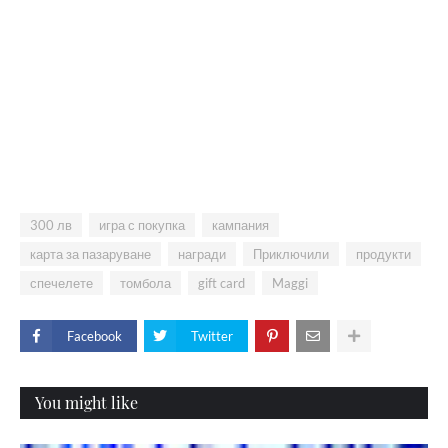
300 лв
игра с покупка
кампания
карта за пазаруване
награди
Приключили
продукти
спечелете
томбола
gift card
Maggi
Facebook
Twitter
You might like