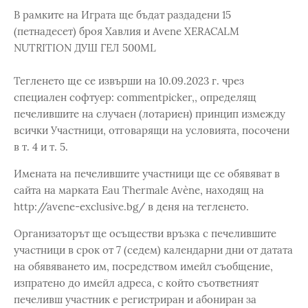
В рамките на Играта ще бъдат раздадени 15
(петнадесет) броя Хавлия и Avene XERACALM
NUTRITION ДУШ ГЕЛ 500ML
Тегленето ще се извърши на 10.09.2023 г. чрез
специален софтуер: commentpicker,, определящ
печелившите на случаен (лотариен) принцип измежду
всички Участници, отговарящи на условията, посочени
в т. 4 и т. 5.
Имената на печелившите участници ще се обявяват в
сайта на марката Eau Thermale Avène, находящ на
http://avene-exclusive.bg/ в деня на тегленето.
Организаторът ще осъществи връзка с печелившите
участници в срок от 7 (седем) календарни дни от датата
на обявяването им, посредством имейл съобщение,
изпратено до имейл адреса, с който съответният
печеливш участник е регистриран и абониран за