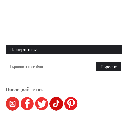
Намери игра
Последвайте ни: