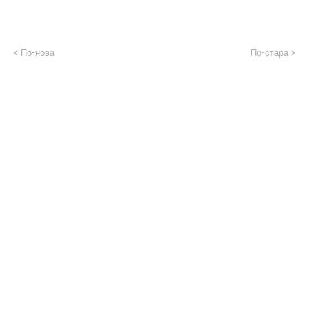
По-нова
По-стара