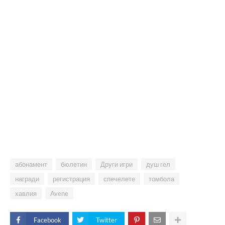
абонамент
бюлетин
Други игри
душ гел
награди
регистрация
спечелете
томбола
хавлия
Avene
Facebook
Twitter