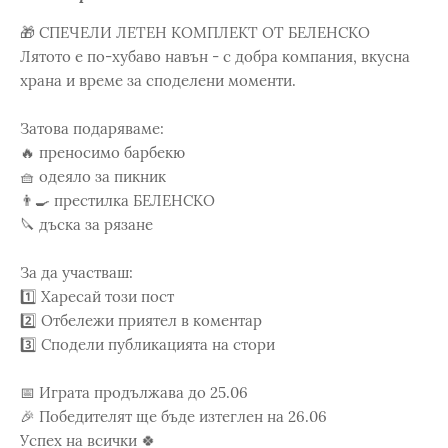
🎁 СПЕЧЕЛИ ЛЕТЕН КОМПЛЕКТ ОТ БЕЛЕНСКО
Лятото е по-хубаво навън - с добра компания, вкусна
храна и време за споделени моменти.
Затова подаряваме:
🔥 преносимо барбекю
🧺 одеяло за пикник
👨‍🍳 престилка БЕЛЕНСКО
🔪 дъска за рязане
За да участваш:
1️⃣ Харесай този пост
2️⃣ Отбележи приятел в коментар
3️⃣ Сподели публикацията на стори
📅 Играта продължава до 25.06
🎉 Победителят ще бъде изтеглен на 26.06
Успех на всички 🍀