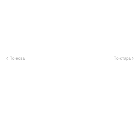
По-нова
По-стара