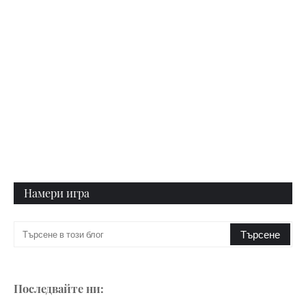
Намери игра
Последвайте ни: