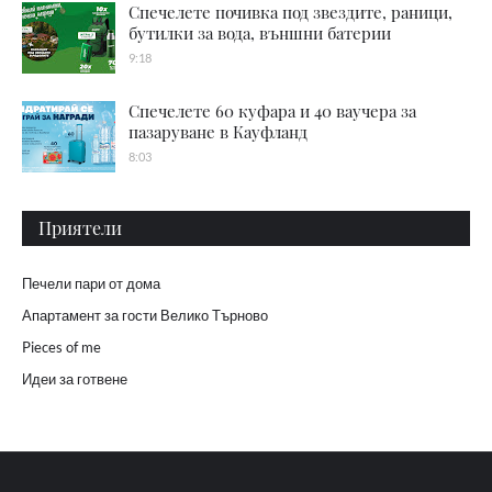
Спечелете почивка под звездите, раници,
бутилки за вода, външни батерии
9:18
Спечелете 60 куфара и 40 ваучера за
пазаруване в Кауфланд
8:03
Приятели
Печели пари от дома
Апартамент за гости Велико Търново
Pieces of me
Идеи за готвене