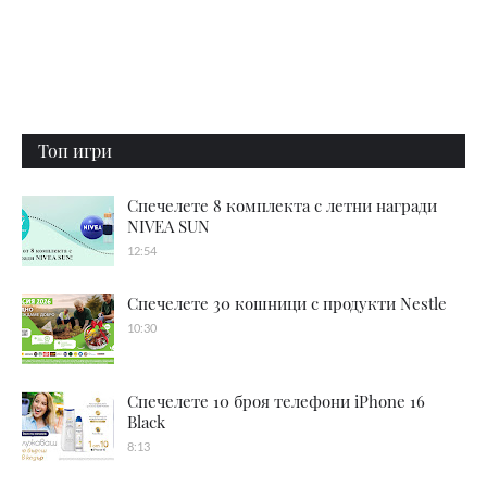
Топ игри
Спечелете 8 комплекта с летни награди
NIVEA SUN
12:54
Спечелете 30 кошници с продукти Nestle
10:30
Спечелете 10 броя телефони iPhone 16
Black
8:13