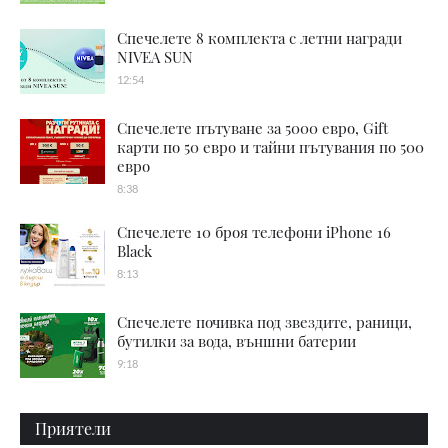
Спечелете 8 комплекта с летни награди
NIVEA SUN
12:54
Спечелете пътуване за 5000 евро, Gift
карти по 50 евро и тайни пътувания по 500
евро
8:38
Спечелете 10 броя телефони iPhone 16
Black
8:13
Спечелете почивка под звездите, раници,
бутилки за вода, външни батерии
9:18
Приятели