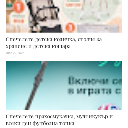
Спечелете детска количка, столче за
хранене и детска кошара
June 22, 2026
Спечелете прахосмукачка, мултикукър и
всеки ден футболна топка