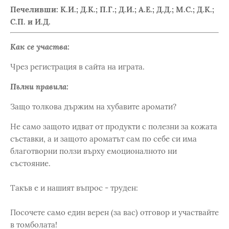
Печеливши: К.И.; Д.К.; П.Г.; Д.И.; А.Е.; Д.Д.; М.С.; Д.К.;
С.П. и И.Д.
Как се участва:
Чрез регистрация в сайта на играта.
Пълни правила:
Защо толкова държим на хубавите аромати?
Не само защото идват от продукти с полезни за кожата
съставки, а и защото ароматът сам по себе си има
благотворни ползи върху емоционалното ни
състояние.
Такъв е и нашият въпрос - труден:
Посочете само един верен (за вас) отговор и участвайте
в томболата!