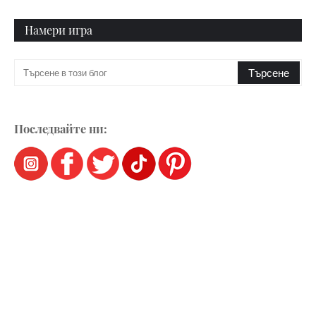
Намери игра
Последвайте ни: