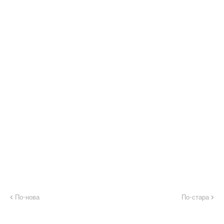
По-нова
По-стара