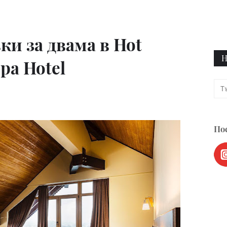
ки за двама в Hot
Н
pa Hotel
Пос