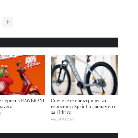
е червена RAWBRANI
Спечелете електрически
mavera
велосипед Sprint и абонамент
за Eldrive
6
August 08, 2026