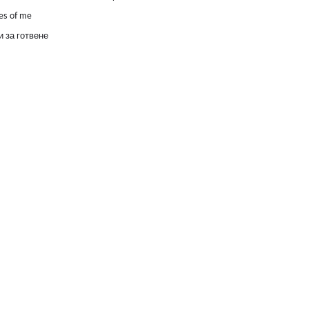
es of me
 за готвене