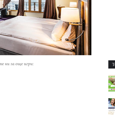
е ни за още игри:
Т