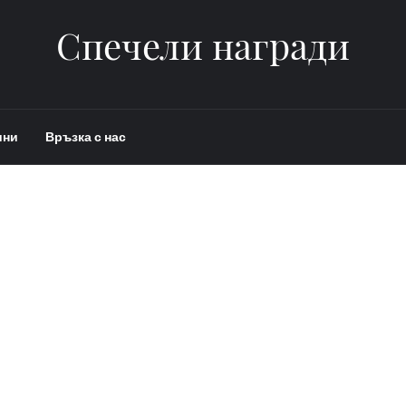
Спечели награди
ини
Връзка с нас