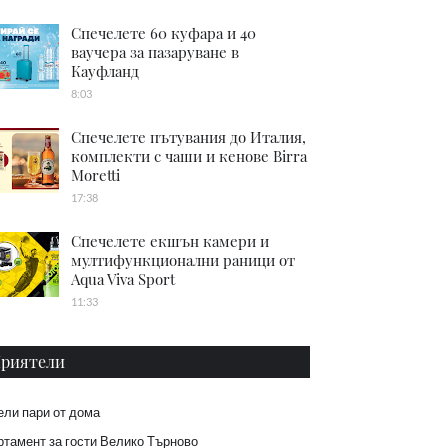
Спечелете 60 куфара и 40
ваучера за пазаруване в
Кауфланд
8:03
Спечелете пътувания до Италия,
комплекти с чаши и кенове Birra
Moretti
17:38
Спечелете екшън камери и
мултифункционални раници от
Aqua Viva Sport
11:33
риятели
ели пари от дома
тамент за гости Велико Търново