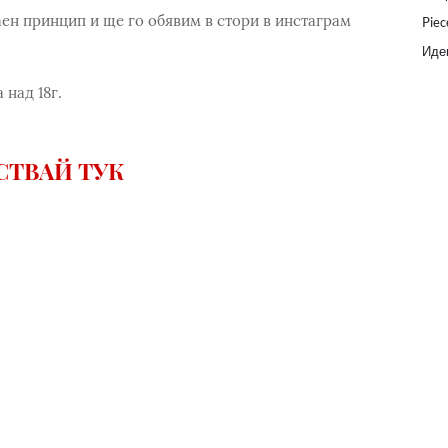
аен принцип и ще го обявим в стори в инстаграм
Piec
Идеи
 над 18г.
СТВАЙ ТУК