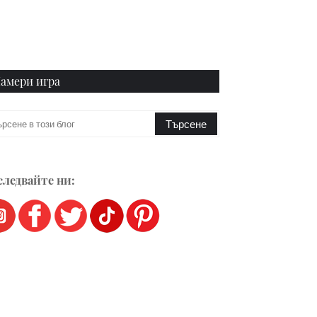
амери игра
ледвайте ни: