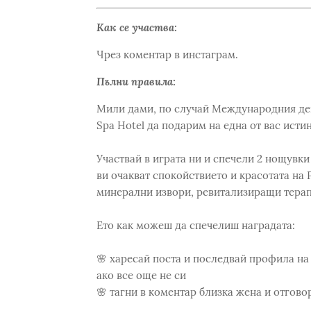
Как се участва:
Чрез коментар в инстаграм.
Пълни правила:
Мили дами, по случай Международния ден 
Spa Hotel да подарим на една от вас ист
Участвай в играта ни и спечели 2 нощувки 
ви очакват спокойствието и красотата на Р
минерални извори, ревитализиращи терапи
Ето как можеш да спечелиш наградата:
🌸 харесай поста и последвай профила на 
ако все още не си
🌸 тагни в коментар близка жена и отгово