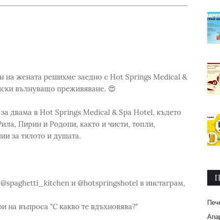
на жената решихме заедно с Hot Springs Medical &
ински вълнуващо преживяване. 😍
за двама в Hot Springs Medical & Spa Hotel, където
ила, Пирин и Родопи, както и чисти, топли,
и за тялото и душата.
П
@spaghetti_kitchen и @hotspringshotel в инстаграм,
Печ
ри на въпроса "С какво те вдъхновява?"
Апар