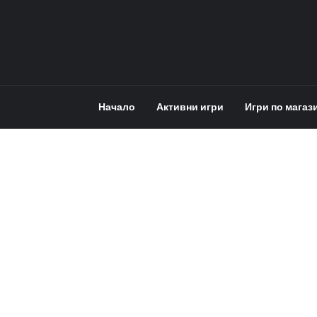
Начало
Активни игри
Игри по магаз