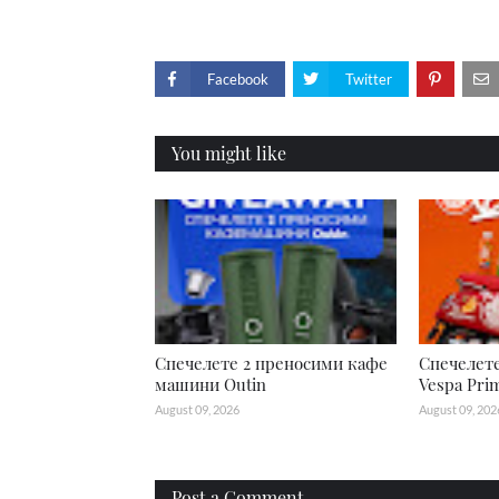
Facebook
Twitter
You might like
Спечелете 2 преносими кафе
Спечелет
машини Outin
Vespa Pri
August 09, 2026
August 09, 202
Post a Comment