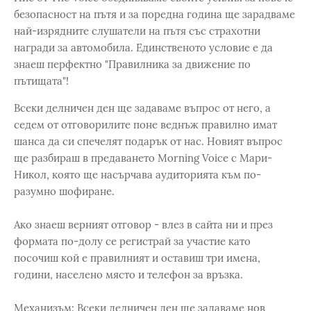
безопасност на пътя и за поредна година ще зарадваме
най-изрядните слушатели на пътя със страхотни
награди за автомобила. Единственото условие е да
знаеш перфектно "Правилника за движение по
пътищата"!
Всеки делничен ден ще задаваме въпрос от него, а
седем от отговорилите поне веднъж правилно имат
шанса да си спечелят подарък от нас. Новият въпрос
ще разбираш в предаването Morning Voice с Мари-
Никол, която ще насърчава аудиторията към по-
разумно шофиране.
Ако знаеш верният отговор - влез в сайта ни и през
формата по-долу се регистрай за участие като
посочиш кой е правилният и оставиш три имена,
години, населено място и телефон за връзка.
Механизъм: Всеки делничен ден ще задаваме нов