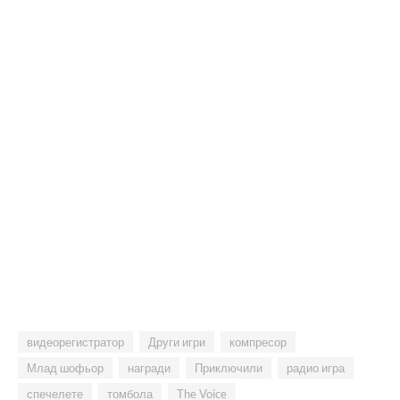
видеорегистратор
Други игри
компресор
Млад шофьор
награди
Приключили
радио игра
спечелете
томбола
The Voice