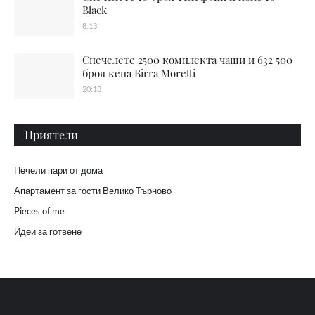
Black
8:13
Спечелете 2500 комплекта чаши и 632 500
броя кена Birra Moretti
20:18
Приятели
Печели пари от дома
Апартамент за гости Велико Търново
Pieces of me
Идеи за готвене