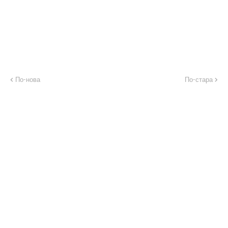
По-нова
По-стара