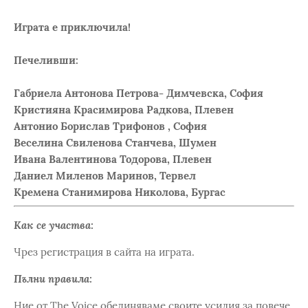
Играта е приключила!
Печеливши:
Габриела Антонова Петрова- Димчевска, София
Кристияна Красимирова Радкова, Плевен
Антонио Борислав Трифонов , София
Веселина Свиленова Станчева, Шумен
Ивана Валентинова Тодорова, Плевен
Даниел Миленов Маринов, Тервел
Кремена Станимирова Николова, Бургас
Как се участва:
Чрез регистрация в сайта на играта.
Пълни правила:
Ние от The Voice обединяваме своите усилия за повече