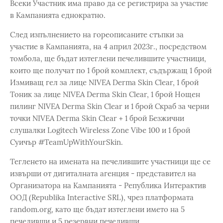
Всеки Участник има право да се регистрира за участие
в Кампанията еднократно.
След изпълнението на гореописаните стъпки за
участие в Кампанията, на 4 април 2023г., посредством
томбола, ще бъдат изтеглени печелившите участници,
които ще получат по 1 брой комплект, съдържащ 1 брой
Измиващ гел за лице NIVEA Derma Skin Clear, 1 брой
Тоник за лице NIVEA Derma Skin Clear, 1 брой Нощен
пилинг NIVEA Derma Skin Clear и 1 брой Скраб за черни
точки NIVEA Derma Skin Clear + 1 брой Безжични
слушалки Logitech Wireless Zone Vibe 100 и 1 брой
Суичър #TeamUpWithYourSkin.
Тегленето на имената на печелившите участници ще се
извърши от дигиталната агенция - представител на
Организатора на Кампанията - Република Интерактив
ООД (Republika Interactive SRL), чрез платформата
random.org, като ще бъдат изтеглени името на 5
печеливши и 5 резервни печеливши.