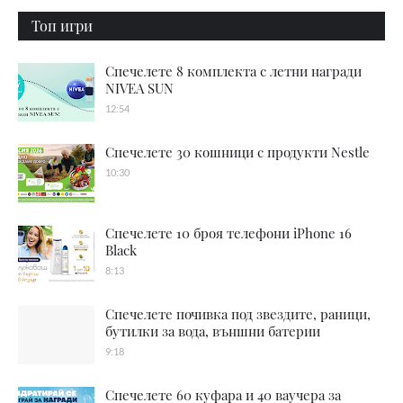
Топ игри
Спечелете 8 комплекта с летни награди
NIVEA SUN
12:54
Спечелете 30 кошници с продукти Nestle
10:30
Спечелете 10 броя телефони iPhone 16
Black
8:13
Спечелете почивка под звездите, раници,
бутилки за вода, външни батерии
9:18
Спечелете 60 куфара и 40 ваучера за