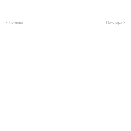
По-нова
По-стара