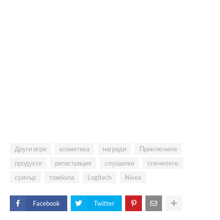
Други игри
козметика
награди
Приключили
продукти
регистрация
слушалки
спечелете
суичър
томбола
Logitech
Nivea
Facebook
Twitter