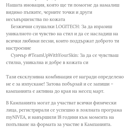
Нашата иновация, която ще ти помогне да намалиш
видимо пъпките, черните точки и други
несъвършенства по кожата
Безжични слушалки LOGITECH: За да изразиш
уникалното си чувство на стил и да се насладиш на
всички любими песни, които поддържат доброто ти
настроение
Суичър #TeamUpWithYourSkin: За да се чувстваш
стилна, уникална и добре в кожата си
Тази ексклузивна комбинация от награди определено
не е за изпускане! Затова побързай и се запиши –
кампанията е активна до края на месец март.
В Кампанията могат да участват всички физически
лица, регистрирали се успешно в лоялната програма
myNIVEA, и навършили 18 години към момента на
попълване на формата за участие в Кампанията.