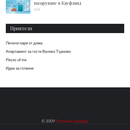
пазаруване в Кауфланд
8:03
Приятели
Печели пари от дома
Апартамент за гости Велико Търново
Pieces of me
Идеи за готвене
© 2009
Спечели награди