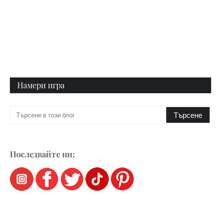
Намери игра
Последвайте ни: