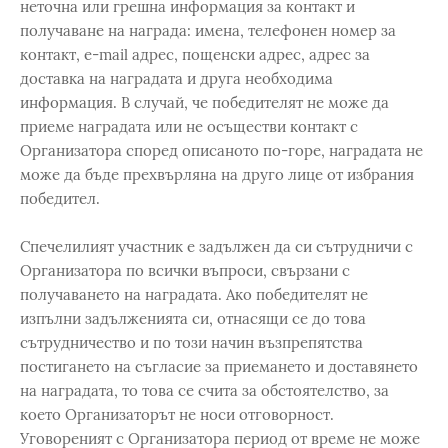
неточна или грешна информация за контакт и
получаване на награда: имена, телефонен номер за
контакт, e-mail адрес, пощенски адрес, адрес за
доставка на наградата и друга необходима
информация. В случай, че победителят не може да
приеме наградата или не осъществи контакт с
Организатора според описаното по-горе, наградата не
може да бъде прехвърляна на друго лице от избрания
победител.
Спечелилият участник е задължен да си сътрудничи с
Организатора по всички въпроси, свързани с
получаването на наградата. Ако победителят не
изпълни задълженията си, отнасящи се до това
сътрудничество и по този начин възпрепятства
постигането на съгласие за приемането и доставянето
на наградата, то това се счита за обстоятелство, за
което Организаторът не носи отговорност.
Уговореният с Организатора период от време не може