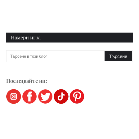
Намери игра
Последвайте ни: