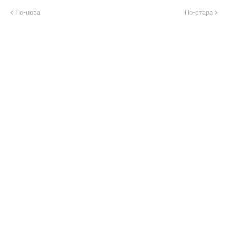
По-нова
По-стара