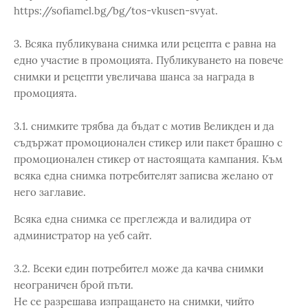
https://sofiamel.bg/bg/tos-vkusen-svyat.
3. Всяка публикувана снимка или рецепта е равна на
едно участие в промоцията. Публикуването на повече
снимки и рецепти увеличава шанса за награда в
промоцията.
3.1. снимките трябва да бъдат с мотив Великден и да
съдържат промоционален стикер или пакет брашно с
промоционален стикер от настоящата кампания. Към
всяка една снимка потребителят записва желано от
него заглавие.
Всяка една снимка се преглежда и валидира от
администратор на уеб сайт.
3.2. Всеки един потребител може да качва снимки
неограничен брой пъти.
Не се разрешава изпращането на снимки, чийто