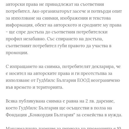
авторски права не принадлежат на съответния
потребител. Ако организаторът засече и потвърди опит
за използване на снимки, изображения и текстова
информация, обект на авторското и сродните му права
- ще спре достъпа до съответния потребителски
профил незабавно. Със спирането на достъпа,
съответният потребител губи правото да участва в
промоции.
С изпращането на снимка, потребителят декларира, че
е носител на авторските права и ги преотстъпва за
използване от ГудМилс България ЕООД неограничено
във времето и територията.
Всяка публикувана снимка е равна на 2 лв. дарение,
което ГудМилс България ще осъществи в полза на
Фондация „Конкордия България“ за семейства в нужда.
Максималното дарение за периода на промоцията е 10