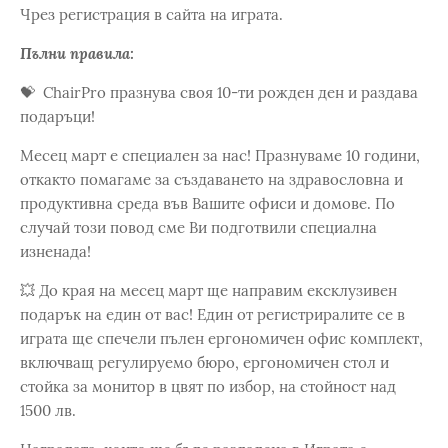
Чрез регистрация в сайта на играта.
Пълни правила:
💝 ChairPro празнува своя 10-ти рожден ден и раздава
подаръци!
Месец март е специален за нас! Празнуваме 10 години,
откакто помагаме за създаването на здравословна и
продуктивна среда във Вашите офиси и домове. По
случай този повод сме Ви подготвили специална
изненада!
💥 До края на месец март ще направим ексклузивен
подарък на един от вас! Един от регистриралите се в
играта ще спечели пълен ергономичен офис комплект,
включващ регулируемо бюро, ергономичен стол и
стойка за монитор в цвят по избор, на стойност над
1500 лв.