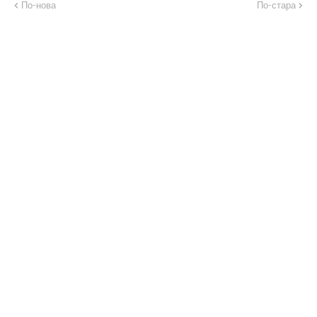
По-нова
По-стара