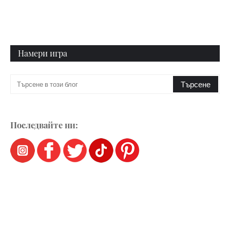
Намери игра
Последвайте ни: