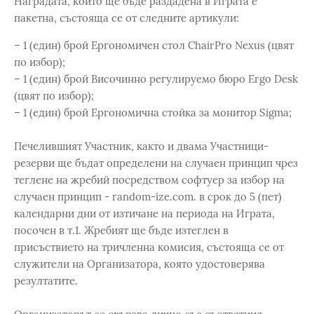
Наградата, които ще бъде раздадена в Играта е
пакетна, състояща се от следните артикули:
– 1 (един) брой Ергономичен стол ChairPro Nexus (цвят
по избор);
– 1 (един) брой Височинно регулируемо бюро Ergo Desk
(цвят по избор);
– 1 (един) брой Ергономична стойка за монитор Sigma;
Печелившият Участник, както и двама Участници-
резерви ще бъдат определени на случаен принцип чрез
теглене на жребий посредством софтуер за избор на
случаен принцип - random-ize.com. в срок до 5 (пет)
календарни дни от изтичане на периода на Играта,
посочен в т.1. Жребият ще бъде изтеглен в
присъствието на тричленна комисия, състояща се от
служители на Организатора, която удостоверява
резултатите.