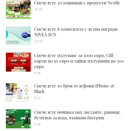
Спечелете 30 кошници с продукти Nestle
10:30
Спечелете 8 комплекта с летни награди
NIVEA SUN
12:54
Спечелете пътуване за 5000 евро, Gift
карти по 50 евро и тайни пътувания по 500
евро
8:38
Спечелете 10 броя телефони iPhone 16
Black
8:13
Спечелете почивка под звездите, раници,
бутилки за вода, външни батерии
9:18