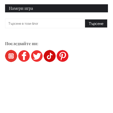
Намери игра
Последвайте ни: