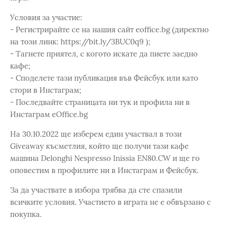
Условия за участие:
- Регистрирайте се на нашия сайт eoffice.bg (директно
на този линк: https://bit.ly/3BUC0q9 );
- Тагнете приятел, с когото искате да пиете заедно
кафе;
- Споделете тази публикация във Фейсбук или като
стори в Инстаграм;
- Последвайте страницата ни тук и профила ни в
Инстаграм eOffice.bg
На 30.10.2022 ще изберем един участвал в този
Giveaway късметлия, който ще получи тази кафе
машина Delonghi Nespresso Inissia EN80.CW и ще го
оповестим в профилите ни в Инстаграм и Фейсбук.
За да участвате в избора трябва да сте спазили
всичките условия. Участието в играта не е обвързано с
покупка.