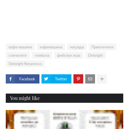
кафе машина
кафемашина
награда
Приключили
спечелете
томбола
фейсбук игра
Delonghi
Delonghi Nespresso
Facebook
Twitter
You might like