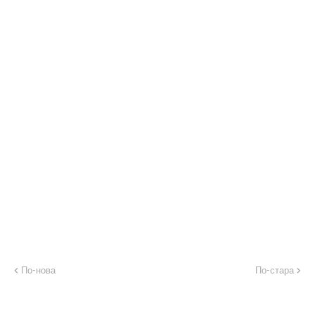
По-нова
По-стара