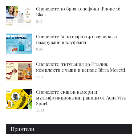
Спечелете 10 броя телефони iPhone 16
Black
8:13
Спечелете 60 куфара и 40 ваучера за
пазаруване в Кауфланд
8:03
Спечелете пътувания до Италия,
комплекти с чаши и кенове Birra Moretti
17:38
Спечелете екшън камери и
мултифункционални раници от Aqua Viva
Sport
11:33
Приятели