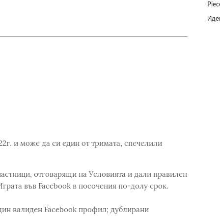
Piec
Идеи
2г. и може да си един от тримата, спечелили
Участници, отговарящи на Условията и дали правилен
Играта във Facebook в посочения по-долу срок.
един валиден Facebook профил; дублирани