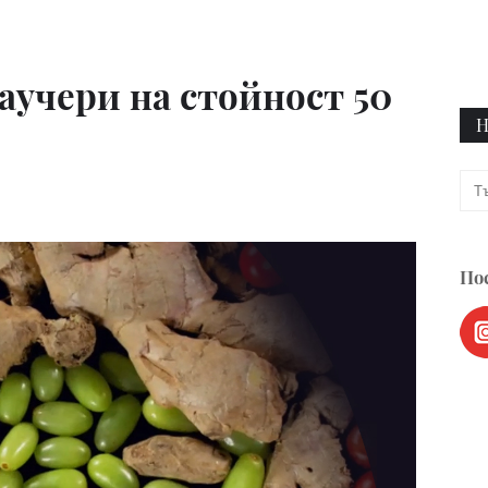
аучери на стойност 50
Н
Пос