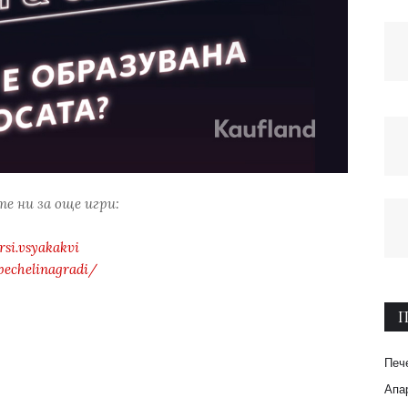
е ни за още игри:
si.vsyakakvi
pechelinagradi/
П
Печ
Апар