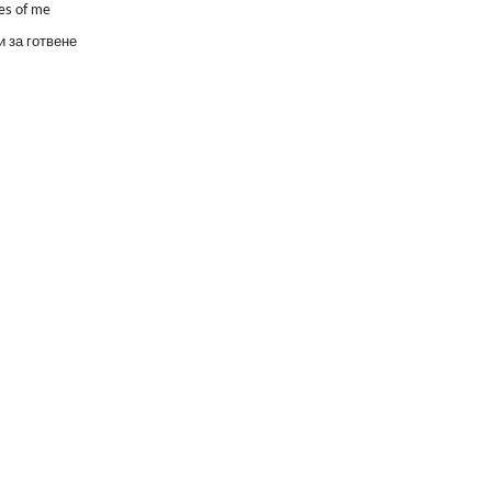
es of me
 за готвене