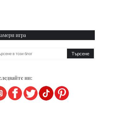
амери игра
ледвайте ни: