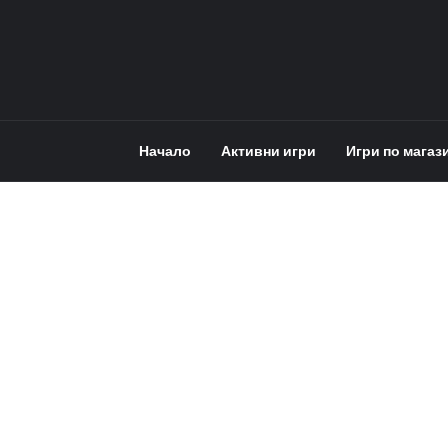
Начало
Активни игри
Игри по магаз