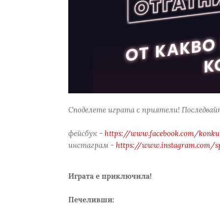
Споделете играта с приятели! Последвайт
фейсбук -
https://www.facebook.com/konkur
инстаграм -
https://www.instagram.com/s
Играта е приключила!
Печеливши: