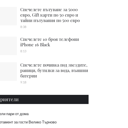
Спечелете пътуване за 5000
евро, Gift карти по 50 евро и
тайни пътувания по 500 евро
8:38
Спечелете 10 броя телефони
iPhone 16 Black
8:13
Спечелете почивка под звездите,
раници, бутилки за вода, външни
батерии
9:18
риятели
ели пари от дома
тамент за гости Велико Търново