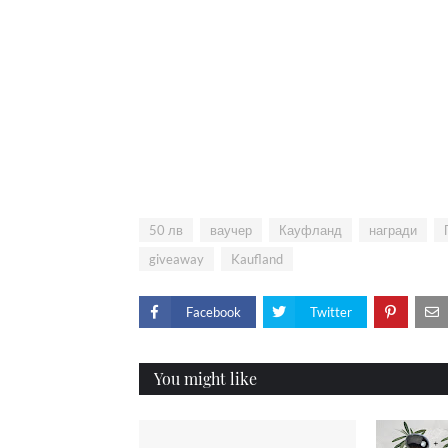
50 лв
ваучер
Кауфланд
награди
giveaway
Kaufland
Facebook
Twitter
You might like