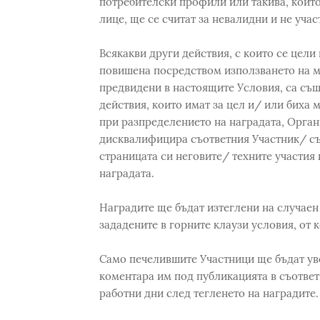
потребителски профили или такива, които
лице, ще се считат за невалидни и не учас
Всякакви други действия, с които се цели
повишена посредством използването на ме
предвидени в настоящите Условия, са същ
действия, които имат за цел и/ или биха 
при разпределението на наградата, Орган
дисквалифицира съответния Участник/ съо
страницата си неговите/ техните участия 
наградата.
Наградите ще бъдат изтеглени на случае
зададените в горните клаузи условия, от
Само печелившите Участници ще бъдат ув
коментара им под публикацията в съответн
работни дни след тегленето на наградите.