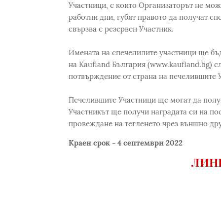
Участници, с които Организаторът не може
работни дни, губят правото да получат сп
свързва с резервен Участник.
Имената на спечелилите участници ще бъ
на Kaufland България (www.kaufland.bg) с
потвърждение от страна на печелившите У
Печелившите Участници ще могат да получ
Участникът ще получи наградата си на пос
провеждане на тегленето чрез външно др
Краен срок - 4 септември 2022
ЛИНК