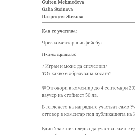
Gulten Mehmedova
Galia Stoinova
Патриция Жекова
Как се участва:
Чрез коментар във фейсбук.
Пълни правила:
⭐Играй и може да спечелиш⭐
❓От какво е образувана косата?
💬Отговори в коментар до 4 септември 202
ваучер на стойност 50 лв.
В тегленето на наградите участват само 
отговор в коментар под публикацията на 
Един Участник следва да участва само с 