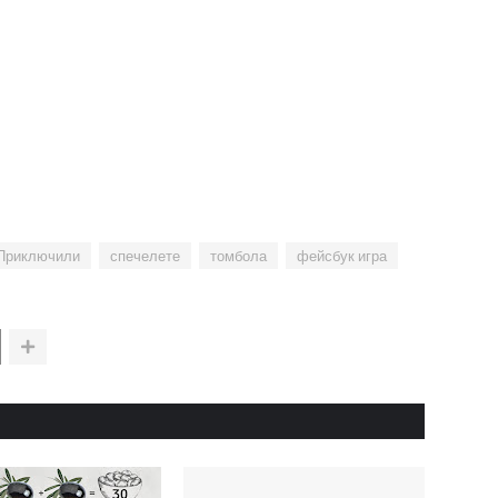
Приключили
спечелете
томбола
фейсбук игра