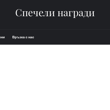
Спечели награди
ини
Връзка с нас