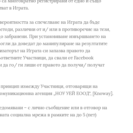
 са многократно регистрирани от едно и също
тват в Играта.
 вероятността за спечелване на Играта да бъде
тоди, различни от и/ или в противоречие на тези,
о забранени. При установяване извършването на
могли да доведат до манипулиране на резултатите
изаторът на Играта си запазва правото да
тветните Участници, да свали от Facebook
и да го/ ги лиши от правото да получи/ получат
н принцип измежду Участници, отговарящи на
 комуникационна агенция „НОУ УЕЙ ЕООД“, [Knoway].
едомявани – с лично съобщение или в отговор на
ата социална мрежа в рамките на до 5 (пет)