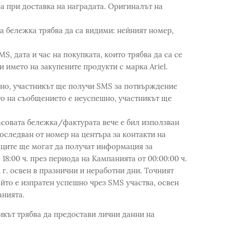
а при доставка на наградата. Оригиналът на
а бележка трябва да са видими: нейният номер,
S, дата и час на покупката, които трябва да са се
и името на закупените продукти с маркa Ariel.
но, участникът ще получи SMS за потвърждение
ето на съобщението е неуспешно, участникът ще
совата бележка/фактурата вече е бил използван
оследван от номер на центъра за контакти на
иците ще могат да получат информация за
18:00 ч. през периода на Кампанията от 00:00:00 ч.
022 г. освен в празнични и неработни дни. Точният
йто е изпратен успешно чрез SMS участва, освен
анията.
икът трябва да предостави лични данни на