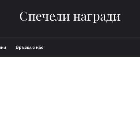
Спечели награди
ини
Връзка с нас