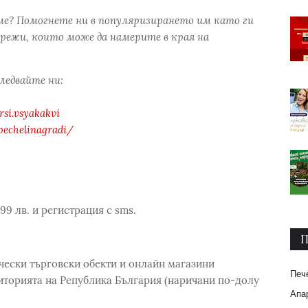
ме? Помогнете ни в популяризирането им като ги
режи, които може да намерите в края на
следвайте ни:
si.vsyakakvi
pechelinagradi/
99 лв. и регистрация с sms.
П
чески търговски обекти и онлайн магазини
Печ
иторията на Република България (наричани по-долу
Апар