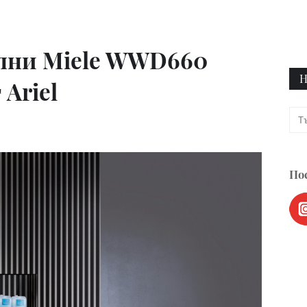
ални Miele WWD660
Н
Ariel
Пос