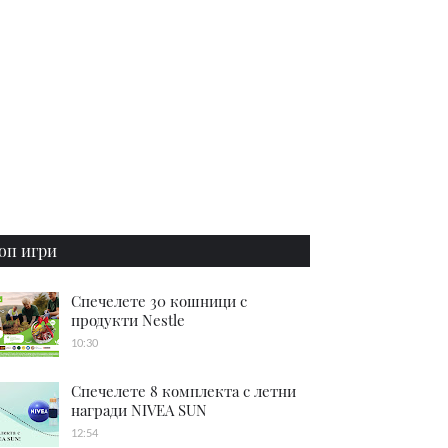
оп игри
Спечелете 30 кошници с
продукти Nestle
10:30
Спечелете 8 комплекта с летни
награди NIVEA SUN
12:54