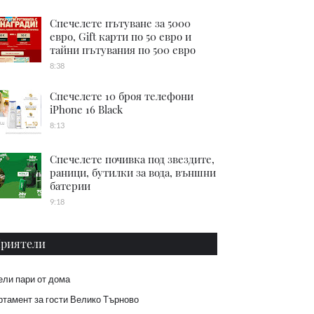
Спечелете пътуване за 5000
евро, Gift карти по 50 евро и
тайни пътувания по 500 евро
8:38
Спечелете 10 броя телефони
iPhone 16 Black
8:13
Спечелете почивка под звездите,
раници, бутилки за вода, външни
батерии
9:18
риятели
ели пари от дома
тамент за гости Велико Търново