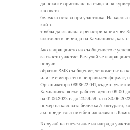
да покаже оригинала на същата на куриер
касовата
бележка остава при участника. На касоват
който
трябва да съвпада с регистрирания чрез SM
състояли в периода на Кампанията, както 
Ако изпращането на съобщението е успеш
за своето участие. В случай че изпращан
получи
обратно SMS съобщение, че номерът на ка
или че е изпратен в неправилен формат, п
Организатора 0898622 041, където участн
Кампанията всеки работен ден от 09:00 до 
на 01.06.2022 г. до 23:59:59 ч. на 30.06.2
номер на касовата бележка/фактурата, ко
ако преди това не е бил използван в Камп
В случай на спечелване на награда участн