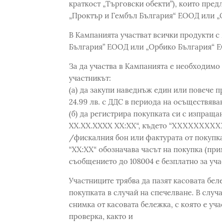
краткост „Търговски обекти”), които предл
„Проктър и Гембъл България“ ЕООД или „
В Кампанията участват всички продукти с 
България” ЕООД или „Орбико България“ ЕО
За да участва в Кампанията е необходимо
участникът:
(а) да закупи наведнъж един или повече п
24.99 лв. с ДДС в периода на осъществява
(б) да регистрира покупката си с изпращ
ХХ.ХХ.ХХХХ ХХ:ХХ“, където “XXXXXXXXXX
/фискалния бон или фактурата от покупкат
“ХХ:ХХ“ обозначава часът на покупка (прим
съобщението до 108004 е безплатно за уча
Участниците трябва да пазят касовата бел
покупката в случай на спечелване. В случа
снимка от касовата бележка, с която е уч
проверка, както и