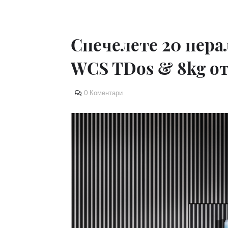
Спечелете 20 пер
WCS TDos & 8kg от 
0 Коментари