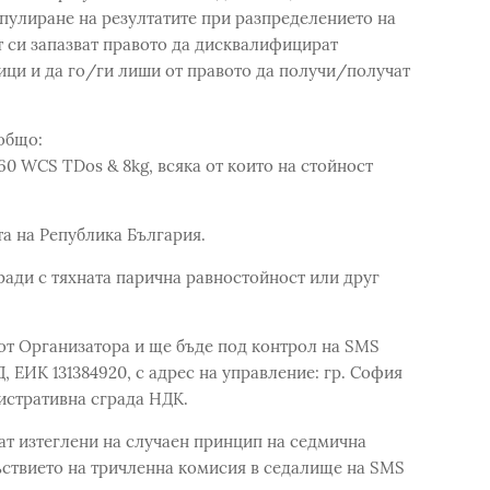
пулиране на резултатите при разпределението на
 си запазват правото да дисквалифицират
ици и да го/ги лиши от правото да получи/получат
общо:
60 WCS TDos & 8kg, всяка от които на стойност
та на Република България.
ради с тяхната парична равностойност или друг
от Организатора и ще бъде под контрол на SMS
ИК 131384920, с адрес на управление: гр. София
нистративна сграда НДК.
ъдат изтеглени на случаен принцип на седмична
ъствието на тричленна комисия в седалище на SMS