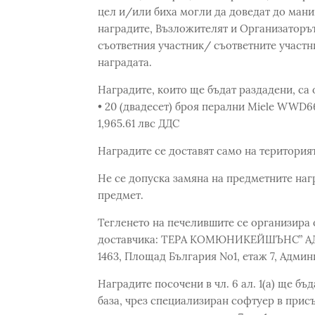
цел и/или биха могли да доведат до мани
наградите, Възложителят и Организаторът
съответния участник/ съответните участн
наградата.
Наградите, които ще бъдат раздадени, са 
• 20 (двадесет) броя перални Miele WWD6
1,965.61 лвс ДДС
Наградите се доставят само на територия
Не се допуска замяна на предметните наг
предмет.
Тегленето на печелившите се организира 
доставчика: ТЕРА КОМЮНИКЕЙШЪНС” АД, Е
1463, Площад България No1, етаж 7, Адми
Наградите посочени в чл. 6 ал. 1(а) ще б
база, чрез специализиран софтуер в прис