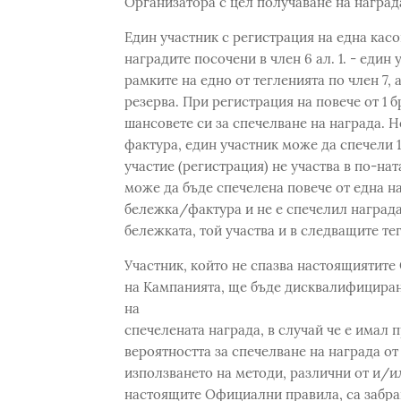
Организатора с цел получаване на наград
Един участник с регистрация на една кас
наградите посочени в член 6 ал. 1. - еди
рамките на едно от тегленията по член 7, 
резерва. При регистрация на повече от 1 
шансовете си за спечелване на награда. 
фактура, един участник може да спечели 1
участие (регистрация) не участва в по-нат
може да бъде спечелена повече от една на
бележка/фактура и не е спечелил награда
бележката, той участва и в следващите те
Участник, който не спазва настоящиятите
на Кампанията, ще бъде дисквалифициран
на
спечелената награда, в случай че е имал п
вероятността за спечелване на награда о
използването на методи, различни от и/и
настоящите Официални правила, са забран