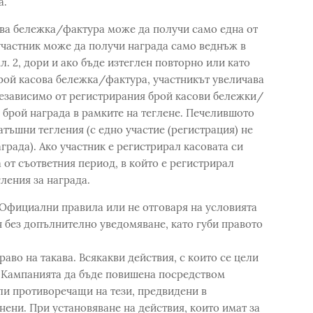
а.
ова бележка/фактура може да получи само една от
н участник може да получи награда само веднъж в
ал. 2, дори и ако бъде изтеглен повторно или като
брой касова бележка/фактура, участникът увеличава
Независимо от регистрирания брой касови бележки/
 брой награда в рамките на теглене. Печелившото
атъшни тегления (с едно участие (регистрация) не
града). Ако участник е регистрирал касовата си
 от съответния период, в който е регистрирал
гления за награда.
 Официални правила или не отговаря на условията
 без допълнително уведомяване, като губи правото
раво на такава. Всякакви действия, с които се цели
т Кампанията да бъде повишена посредством
ли противоречащи на тези, предвидени в
ени. При установяване на действия, които имат за