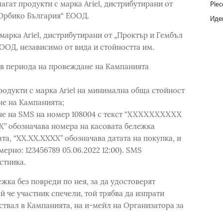
агат продукти с марка Ariel, дистрибутирани от
Piec
Орбико България“ ЕООД.
Идеи
марка Ariel, дистрибутирани от „Проктър и Гембъл
ОД, независимо от вида и стойността им.
 в периода на провеждане на Кампанията
родукти с марка Ariel на минимална обща стойност
не на Кампанията;
ане на SMS на номер 108004 с текст “XXXXXXXXXX
” обозначава номера на касовата бележка
а, “ХХ.ХХ.ХХХХ” обозначава датата на покупка, и
ерно: 123456789 05.06.2022 12:00). SMS
стника.
ежка без повреди по нея, за да удостоверят
й че участник спечели, той трябва да изпрати
аствал в Кампанията, на и-мейл на Организатора за