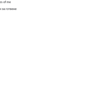
es of me
 за готвене