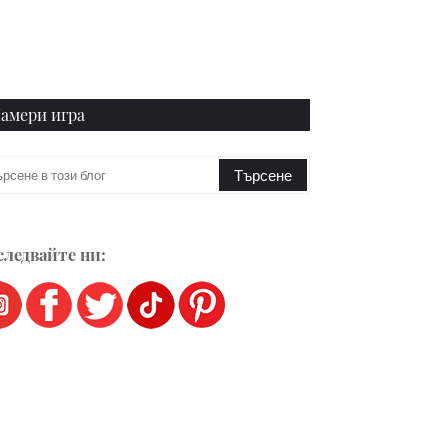
амери игра
ледвайте ни: