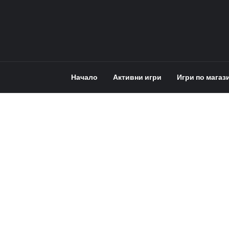
Начало
Активни игри
Игри по магаз