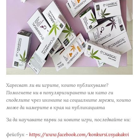
Харесват ли ви игрите, които публикуваме?
Помогнете ни в популяризирането им като ги
споделите чрез иконите на социалните мрежи, които
може да намерите в края на публикацията
За да научавате първи за новите игри, последвайте ни:
фейсбук -
https://www.facebook.com/konkursi.vsyakakvi