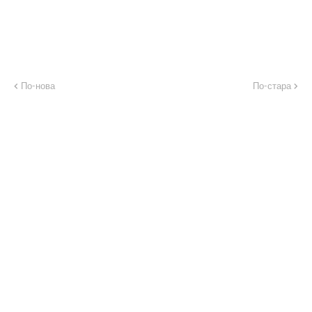
По-нова
По-стара