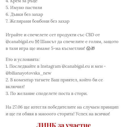
4. Крем за ръце
5. Имуно пастили
6. Дъвки без захар
7. Желирани бонбони без захар
Играйте и спечелете сет продукти със CBD от
@canabigal.eu 👐 Шансът да спечелите е голям, защото
в тази игра ще имаме 5-ма късметлии! 😱🎁
Ето и условията:
1. Последвайте в Instagram @canabigal.eu и мен -
@bilianayotovska_new
2. В коментар тагнете Ваш приятел, който би се
включил!
3. По желание споделете поста в стори.
На 27.06 ще изтегля победителите на случаен принцип
и ще ги обявя в мнооого сторита! Успех на всички!
ЛИНК за участие