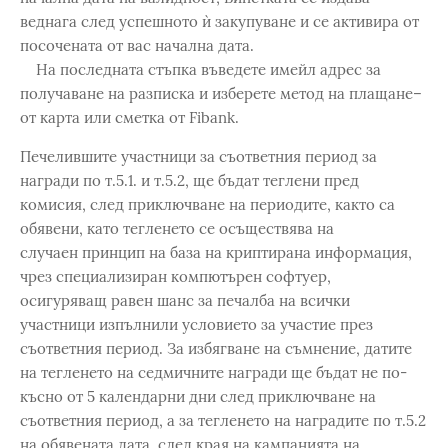
веднага след успешното ѝ закупуване и се активира от
посочената от вас начална дата.
На последната стъпка въведете имейл адрес за
получаване на разписка и изберете метод на плащане–
от карта или сметка от Fibank.
Печелившите участници за съответния период за
награди по т.5.1. и т.5.2, ще бъдат теглени пред
комисия, след приключване на периодите, както са
обявени, като тегленето се осъществява на
случаен принцип на база на криптирана информация,
чрез специализиран компютърен софтуер,
осигуряващ равен шанс за печалба на всички
участници изпълнили условието за участие през
съответния период. За избягване на съмнение, датите
на тегленето на седмичните награди ще бъдат не по-
късно от 5 календарни дни след приключване на
съответния период, а за тегленето на наградите по т.5.2
на обявената дата, след края на кампанията на