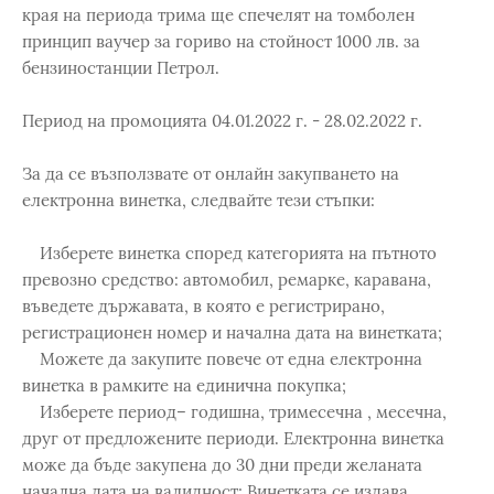
края на периода трима ще спечелят на томболен
принцип ваучер за гориво на стойност 1000 лв. за
бензиностанции Петрол.
Период на промоцията 04.01.2022 г. - 28.02.2022 г.
За да се възползвате от онлайн закупването на
електронна винетка, следвайте тези стъпки:
Изберете винетка според категорията на пътното
превозно средство: автомобил, ремарке, каравана,
въведете държавата, в която е регистрирано,
регистрационен номер и начална дата на винетката;
Можете да закупите повече от една електронна
винетка в рамките на единична покупка;
Изберете период– годишна, тримесечна , месечна,
друг от предложените периоди. Електронна винетка
може да бъде закупена до 30 дни преди желаната
начална дата на валидност; Винетката се издава