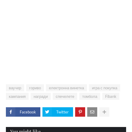
ваучер
гориво
електронна винетка
игра с покупка
кампания
награди
спечелете
томбола
Fibank
Facebook
Twitter
You might like