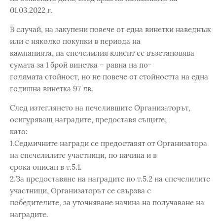
01.03.2022 г.
В случай, на закупени повече от една винетки наведнъж
или с няколко покупки в периода на
кампанията, на спечелилия клиент се възстановява
сумата за 1 брой винетка – равна на по-
голямата стойност, но не повече от стойността на една
годишна винетка 97 лв.
След изтеглянето на печелившите Организаторът,
осигуряващ наградите, предоставя същите,
като:
1.Седмичните награди се предоставят от Организатора
на спечелилите участници, по начина и в
срока описан в т.5.1.
2.За предоставяне на наградите по т.5.2 на спечелилите
участници, Организаторът се свързва с
победителите, за уточняване начина на получаване на
наградите.