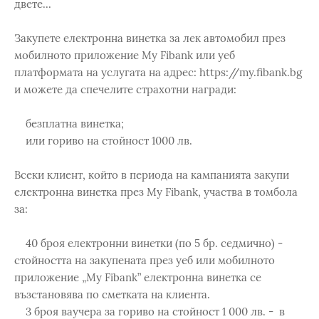
двете...
Закупете електронна винетка за лек автомобил през
мобилното приложение My Fibank или уеб
платформата на услугата на адрес: https://my.fibank.bg
и можете да спечелите страхотни награди:
безплатна винетка;
или гориво на стойност 1000 лв.
Всеки клиент, който в периода на кампанията закупи
електронна винетка през My Fibank, участва в томбола
за:
40 броя електронни винетки (по 5 бр. седмично) -
стойността на закупената през уеб или мобилното
приложение „My Fibank” електронна винетка се
възстановява по сметката на клиента.
3 броя ваучера за гориво на стойност 1 000 лв. - в