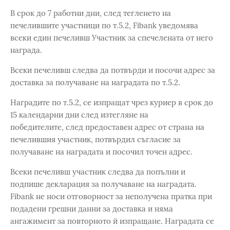
В срок до 7 работни дни, след тегленето на
печелившите участници по т.5.2, Fibank уведомява
всеки един печеливш Участник за спечелената от него
награда.
Всеки печеливш следва да потвърди и посочи адрес за
доставка за получаване на наградата по т.5.2.
Наградите по т.5.2, се изпращат чрез куриер в срок до
15 календарни дни след изтегляне на
победителите, след предоставен адрес от страна на
печелившия участник, потвърдил съгласие за
получаване на наградата и посочил точен адрес.
Всеки печеливш участник следва да попълни и
подпише декларация за получаване на наградата.
Fibank не носи отговорност за неполучена пратка при
подадени грешни данни за доставка и няма
ангажимент за повторното й изпращане. Наградата се