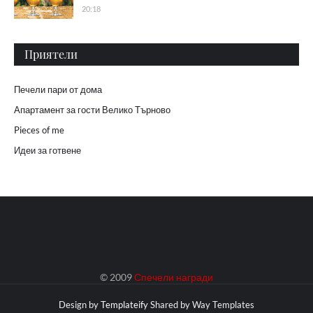
20:18
Приятели
Печели пари от дома
Апартамент за гости Велико Търново
Pieces of me
Идеи за готвене
© 2009
Спечели награди
Design by
Templateify
Shared by
Way Templates