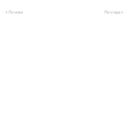
По-нова
По-стара