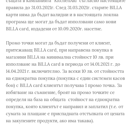
същата в кампанията “KitchenAid” съгласно настоящите
правила до 31.03.2021г. След 31.03.2021г. старите BILLA
карти няма да бъдат валидни и в настоящата лоялна
програма ще могат да бъдат използвани само нови
BILLA card, издадени от 10.09.2020г. насетне.
Промо точки могат да бъдат получени от клиент,
притежаващ BILLA card, при направена покупка в
магазини BILLA на минимална стойност 10 лв. при
използване на BILLA card в периода от 14.01.2021 г. до
14.04.2021 г. включително. За всеки 10 лв. от стойността
на еднократна покупка (покупка с един системен касов
бон) с BILLA card клиентът получава 1 промо точка. За
избягване на съмнение, броят на промо точките се
определя на база на общата стойност на еднократна
покупка, която клиентът е направил и заплатил (т.е. от
сумата за плащане е приспадната отстъпката от цената
на закупените продукти, ако има такава).