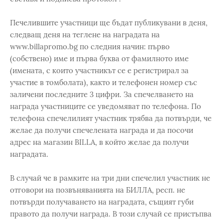
Печелившите участници ще бъдат публикувани в деня,
следващ деня на теглене на наградата на
www.billapromo.bg по следния начин: първо
(собствено) име и първа буква от фамилното име
(имената, с които участникът се е регистрирал за
участие в томболата), както и телефонен номер със
заличени последните 3 цифри. За спечелването на
награда участниците се уведомяват по телефона. По
телефона спечелилият участник трябва да потвърди, че
желае да получи спечелената награда и да посочи
адрес на магазин BILLA, в който желае да получи
наградата.
В случай че в рамките на три дни спечелил участник не
отговори на позвъняванията на БИЛЛА, респ. не
потвърди получаването на наградата, същият губи
правото да получи награда. В този случай се пристъпва