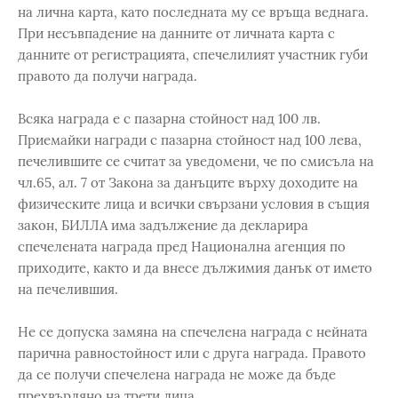
на лична карта, като последната му се връща веднага.
При несъвпадение на данните от личната карта с
данните от регистрацията, спечелилият участник губи
правото да получи награда.
Всяка награда е с пазарна стойност над 100 лв.
Приемайки награди с пазарна стойност над 100 лева,
печелившите се считат за уведомени, че по смисъла на
чл.65, ал. 7 от Закона за данъците върху доходите на
физическите лица и всички свързани условия в същия
закон, БИЛЛА има задължение да декларира
спечелената награда пред Национална агенция по
приходите, както и да внесе дължимия данък от името
на печелившия.
Не се допуска замяна на спечелена награда с нейната
парична равностойност или с друга награда. Правото
да се получи спечелена награда не може да бъде
прехвърляно на трети лица.