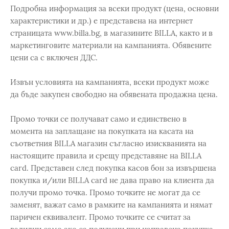
Подробна информация за всеки продукт (цена, основни
характеристики и др.) е представена на интернет
страницата www.billa.bg, в магазините BILLA, както и в
маркетинговите материали на кампанията. Обявените
цени са с включен ДДС.
Извън условията на кампанията, всеки продукт може
да бъде закупен свободно на обявената продажна цена.
Промо точки се получават само и единствено в
момента на заплащане на покупката на касата на
съответния BILLA магазин съгласно изискванията на
настоящите правила и срещу представяне на BILLA
card. Представен след покупка касов бон за извършена
покупка и/или BILLA card не дава право на клиента да
получи промо точка. Промо точките не могат да се
заменят, важат само в рамките на кампанията и нямат
паричен еквивалент. Промо точките се считат за