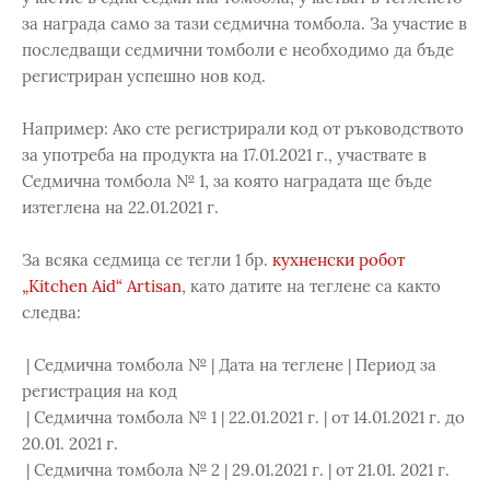
за награда само за тази седмична томбола. За участие в
последващи седмични томболи е необходимо да бъде
регистриран успешно нов код.
Например: Ако сте регистрирали код от ръководството
за употреба на продукта на 17.01.2021 г., участвате в
Седмична томбола № 1, за която наградата ще бъде
изтеглена на 22.01.2021 г.
За всяка седмица се тегли 1 бр.
кухненски робот
„Kitchen Aid“ Artisan
, като датите на теглене са както
следва:
| Седмична томбола № | Дата на теглене | Период за
регистрация на код
| Седмична томбола № 1 | 22.01.2021 г. | от 14.01.2021 г. до
20.01. 2021 г.
| Седмична томбола № 2 | 29.01.2021 г. | от 21.01. 2021 г.