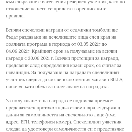
към свързване с изтегления резервен участник, като по
отношение на него се прилагат гореописаните
правила.
Всички спечелени награди от седмични томболи ще
бъдат раздавани на печелившите лица след края на
лоялната програма в периода от 03.05.2021г до
04.06.2021г. Крайният срок за получаване на всички
награди е 30.06.2021 г. Всички претенции за награди,
предявени след определения краен срок, се считат за
невалидни. За получаване на наградата спечелилият
участник следва да се яви в съответния магазин BILLA,
посочен като обект за получаване на наградата.
За получаването на награда се подписва приемо-
предавателен протокол в два екземпляра, съдържащ
данни за самоличността на спечелилото лице (име,
адрес, ЕГН, телефонен номер). Спечелилият участник
следва да удостовери самоличността си с представяне