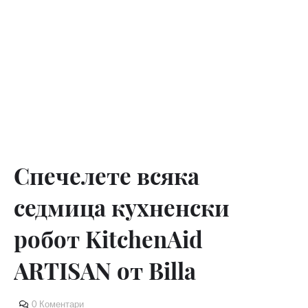
Спечелете всяка
седмица кухненски
робот KitchenAid
ARTISAN от Billa
0 Коментари