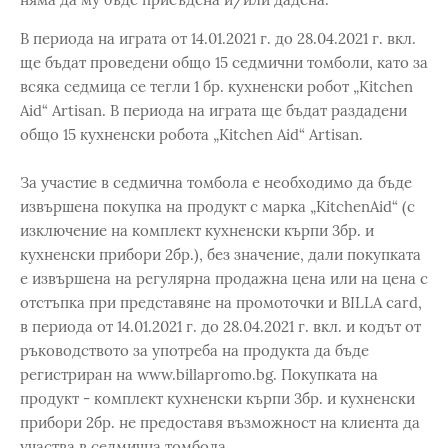
В периода на играта от 14.01.2021 г. до 28.04.2021 г. вкл.
ще бъдат проведени общо 15 седмични томболи, като за
всяка седмица се тегли 1 бр. кухненски робот „Kitchen
Aid“ Artisan. В периода на играта ще бъдат раздадени
общо 15 кухненски робота „Kitchen Aid“ Artisan.
За участие в седмична томбола е необходимо да бъде
извършена покупка на продукт с марка „KitchenAid“ (с
изключение на комплект кухненски кърпи 3бр. и
кухненски прибори 2бр.), без значение, дали покупката
е извършена на регулярна продажна цена или на цена с
отстъпка при представяне на промоточки и BILLA card,
в периода от 14.01.2021 г. до 28.04.2021 г. вкл. и кодът от
ръководството за употреба на продукта да бъде
регистриран на www.billapromo.bg. Покупката на
продукт - комплект кухненски кърпи 3бр. и кухненски
прибори 2бр. не предоставя възможност на клиента да
участва в седмична томбола.