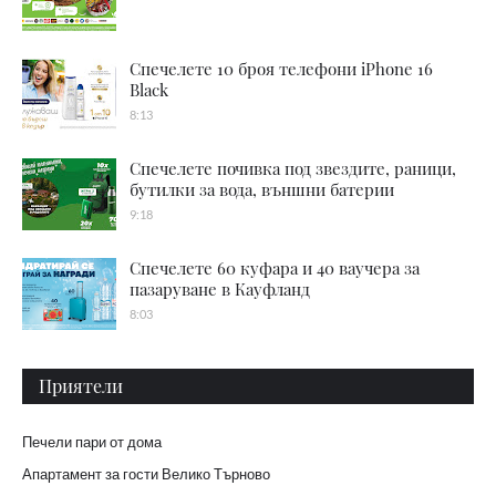
Спечелете 10 броя телефони iPhone 16
Black
8:13
Спечелете почивка под звездите, раници,
бутилки за вода, външни батерии
9:18
Спечелете 60 куфара и 40 ваучера за
пазаруване в Кауфланд
8:03
Приятели
Печели пари от дома
Апартамент за гости Велико Търново