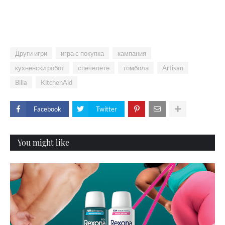
Други игри
игра с покупка
кампания
кухненски робот
спечелете
томбола
Artisan
Billa
KitchenAid
Facebook
Twitter
You might like