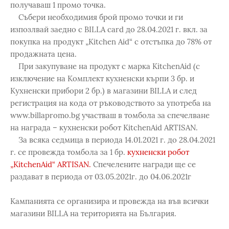
получаваш 1 промо точка.
Събери необходимия брой промо точки и ги
изпозлвай заедно с BILLA card до 28.04.2021 г. вкл. за
покупка на продукт „Kitchen Aid“ с отстъпка до 78% от
продажната цена.
При закупуване на продукт с марка KitchenAid (с
изключение на Комплект кухненски кърпи 3 бр. и
Кухненски прибори 2 бр.) в магазини BILLA и след
регистрация на кода от ръководството за употреба на
www.billapromo.bg участваш в томбола за спечелване
на награда – кухненски робот KitchenAid ARTISAN.
За всяка седмица в периода 14.01.2021 г. до 28.04.2021
г. се провежда томбола за 1 бр.
кухненски робот
„KitchenAid“ ARTISAN.
Спечелените награди ще се
раздават в периода от 03.05.2021г. до 04.06.2021г
Кампанията се организира и провежда на във всички
магазини BILLA на територията на България.