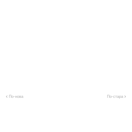
По-нова
По-стара