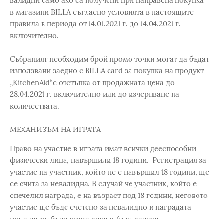
валидни само ако са получени при направена покупка
в магазини BILLA съгласно условията в настоящите
правила в периода от 14.01.2021 г. до 14.04.2021 г.
включително.
Събраният необходим брой промо точки могат да бъдат
използвани заедно с BILLA card за покупка на продукт
„KitchenAid“с отстъпка от продажната цена до
28.04.2021 г. включително или до изчерпване на
количествата.
МЕХАНИЗЪМ НА ИГРАТА
Право на участие в играта имат всички дееспособни
физически лица, навършили 18 години. Регистрация за
участие на участник, който не е навършил 18 години, ще
се счита за невалидна. В случай че участник, който е
спечелил награда, е на възраст под 18 години, неговото
участие ще бъде счетено за невалидно и наградата
няма да му бъде присъдена и/или дадена.