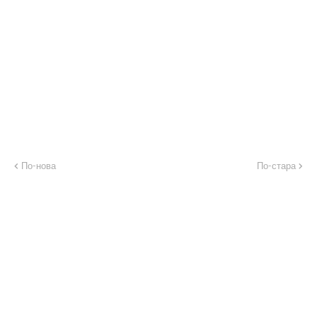
По-нова
По-стара