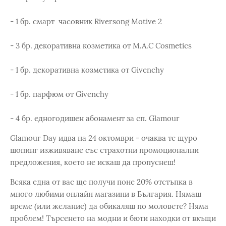
- 1 бр. смарт часовник Riversong Motive 2
- 3 бр. декоративна козметика от M.A.C Cosmetics
- 1 бр. декоративна козметика от Givenchy
- 1 бр. парфюм от Givenchy
- 4 бр. едногодишен абонамент за сп. Glamour
Glamour Day идва на 24 октомври - очаква те щуро
шопинг изживяване със страхотни промоционални
предложения, което не искаш да пропуснеш!
Всяка една от вас ще получи поне 20% отстъпка в
много любими онлайн магазини в България. Нямаш
време (или желание) да обикаляш по моловете? Няма
проблем! Търсенето на модни и бюти находки от вкъщи