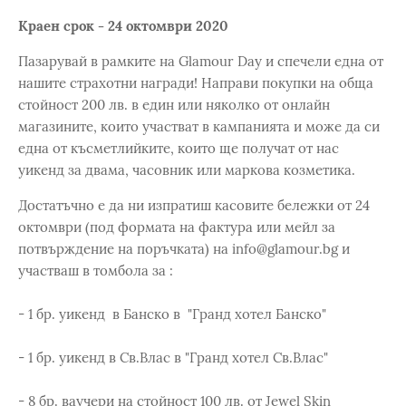
Краен срок - 24 октомври 2020
Пазарувай в рамките на Glamour Day и спечели една от
нашите страхотни награди! Направи покупки на обща
стойност 200 лв. в един или няколко от онлайн
магазините, които участват в кампанията и може да си
една от късметлийките, които ще получат от нас
уикенд за двама, часовник или маркова козметика.
Достатъчно е да ни изпратиш касовите бележки от 24
октомври (под формата на фактура или мейл за
потвърждение на поръчката) на info@glamour.bg и
участваш в томбола за :
- 1 бр. уикенд в Банско в "Гранд хотел Банско"
- 1 бр. уикенд в Св.Влас в "Гранд хотел Св.Влас"
- 8 бр. ваучери на стойност 100 лв. от Jewel Skin