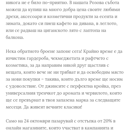
никога не е било по-приятно. В нашата Розова събота
можеш да купиш на много добра цена своите любими
дрехи, аксесоари и козметични продукти за есента и
зимата, докато си пиеш кафето на дивана, в леглото,
или се радваш на циганското лято с лаптопа на
балкона.
Нека обратното броене запоне сега! Крайно време е да
изчистим гардероба, чекмеджетата и рафтчето с
козметика, за да направим някой друг щастлив с
нещата, които вече не ни трябват и да освободим място
за нови покупки – такива, които дълго време ще носим
с удоволствие. От джинсите с перфектна кройка, през
универсалния тренчкот до аромата и червилото, които
ще се превърнат в твоя запазена марка за следващите
месеци. Да живеят вечните класики!
Само на 24 октомври пазарувай с отстъпка от 20% в
онлайн магазините, които участват в кампанията и