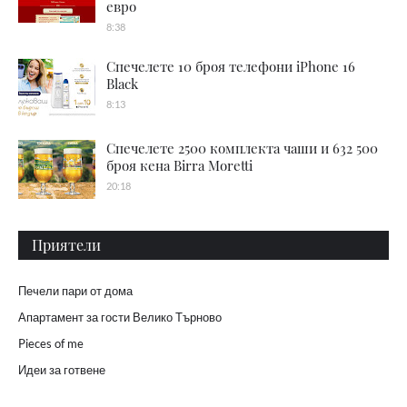
евро
8:38
Спечелете 10 броя телефони iPhone 16
Black
8:13
Спечелете 2500 комплекта чаши и 632 500
броя кена Birra Moretti
20:18
Приятели
Печели пари от дома
Апартамент за гости Велико Търново
Pieces of me
Идеи за готвене