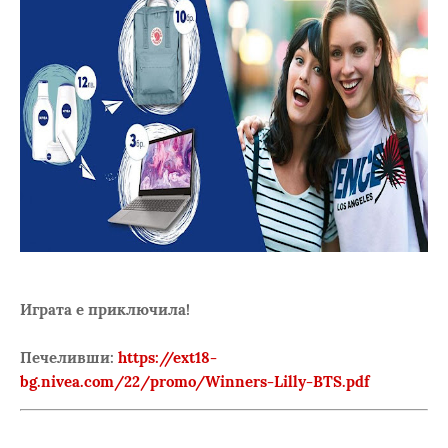
Играта е приключила!
Печеливши:
https://ext18-
bg.nivea.com/22/promo/Winners-Lilly-BTS.pdf