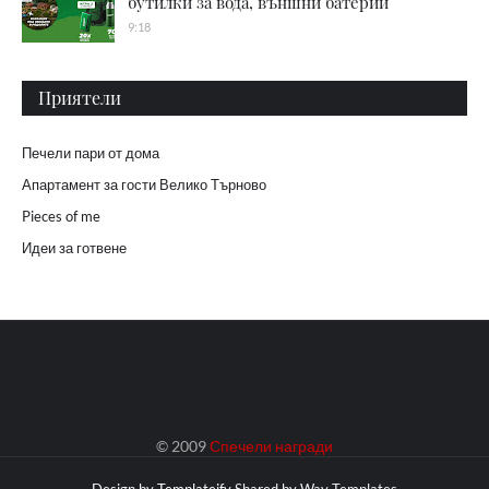
бутилки за вода, външни батерии
9:18
Приятели
Печели пари от дома
Апартамент за гости Велико Търново
Pieces of me
Идеи за готвене
© 2009
Спечели награди