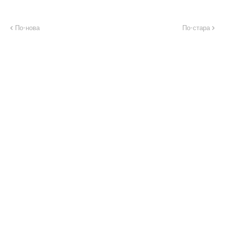
По-нова
По-стара