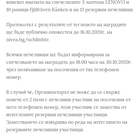
вписват имената на спечелилите 3 лаптопа LENOVO и
10 раници Fjällräven Kånken и на 13 резервни печеливши.
Протоколът с резултатите от тегленето на наградите
ще бъде публично оповестен до 16.10.2020г. на
nivea.bg/uchilishte.
Всички печеливши ще бъдат информирани за
спечелването на наградата до 18.00 часа на 30.10.2020г.
чрез позвъняване на посочения от тях телефонен
номер.
В случай че, Организаторът не може да се свърже
повече от 2 пъти с печеливш участник на посочения от
него телефонен номер, този участник се замества от
изтеглените резервни печеливши участници.
Заместването се извършва по реда на изтеглянето на
резервните печеливши участници.