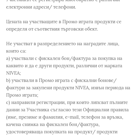
електронни адреси/ телефони.
Цената на участващите в Промо играта продукти се
определя от съответния търговски обект.
Не участват в разпределението на наградите лица,
които са:
a) участвали с фискален бон/фактура за покупка на
каквито и да е други продукти, различни от марката
NIVEA;
b) участвали в Промо играта с фискални бонове/
фактури за закупени продукти NIVEA, извън периода на
Промо играта;
c) направили регистрации, при които липсват пълните
данни за Участника съгласно тези Официални правила
(име, презиме и фамилия, e-mail, телефон за връзка,
качена снимка на фискален бон/фактура,
удостоверяваща покупката на продукт/ продукти