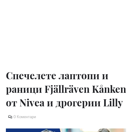
Спечелете лаптопи и
раници Fjällräven Kånken
от Nivea и дрогерии Lilly
0 Коментари