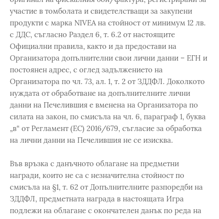
участие в томболата и свидетелстващи за закупени
продукти с марка NIVEA на стойност от минимум 12 лв.
с ДДС, съгласно Раздел 6, т. 6.2 от настоящите
Официални правила, както и да предостави на
Организатора допълнителни свои лични данни – ЕГН и
постоянен адрес, с оглед задължението на
Организатора по чл. 73, ал. 1, т. 2 от ЗДДФЛ. Доколкото
нуждата от обработване на допълнителните лични
данни на Печелившия е вменена на Организатора по
силата на закон, по смисъла на чл. 6, параграф 1, буква
„в“ от Регламент (ЕС) 2016/679, съгласие за обработка
на лични данни на Печелившия не се изисква.
Във връзка с данъчното облагане на предметни
награди, които не са с незначителна стойност по
смисъла на §1, т. 62 от Допълнителните разпоредби на
ЗДДФЛ, предметната награда в настоящата Игра
подлежи на облагане с окончателен данък по реда на