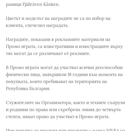
раници Fjällräven Kånken.
Цветът и моделът на наградите не са по избор на
клиента, спечелил наградата.
Наградите, показани в рекламните материали на
Промо играта, са илюстративни и илюстрациите върху
тях могат да се различават от реалните.
В Промо играта могат да участват всички дееспособни
физически лица, навършили 18 години към момента на
покупката, които пребивават на територията на
Република България.
Служителите на Организатора, както и техните съпрузи
и роднини по права или съребрена линия до четвърта
степен, нямат право да участват в Промо играта.
При покупка на продукт или продукти с марка NIVEA на