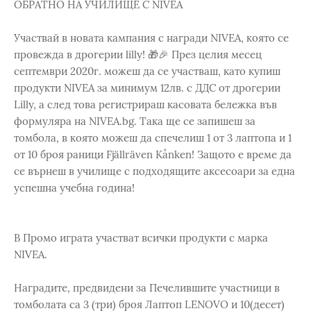
ОБРАТНО НА УЧИЛИЩЕ С NIVEA
Участвай в новата кампания с награди NIVEA, която се
провежда в дрогерии lilly! 🎁️🎉 През целия месец
септември 2020г. можеш да се участваш, като купиш
продукти NIVEA за минимум 12лв. с ДДС от дрогерии
Lilly, а след това регистрираш касовата бележка във
формуляра на NIVEA.bg. Така ще се запишеш за
томбола, в която можеш да спечелиш 1 от 3 лаптопа и 1
от 10 броя раници Fjällräven Kånken! Защото е време да
се върнеш в училище с подходящите аксесоари за една
успешна учебна година!
В Промо играта участват всички продукти с марка
NIVEA.
Наградите, предвидени за Печелившите участници в
томболата са 3 (три) броя Лаптоп LENOVO и 10(десет)