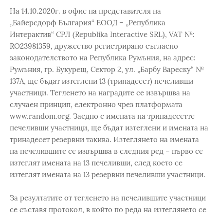
На 14.10.2020г. в офис на представителя на
„Байерсдорф България“ ЕООД – „Република
Интерактив“ СРЛ (Republika Interactive SRL), VAT №:
RO23981359, дружество регистрирано съгласно
законодателството на Република Румъния, на адрес:
Румъния, гр. Букурещ, Сектор 2, ул. „Барбу Вареску“ №
137А, ще бъдат изтеглени 13 (тринадесет) печеливши
участници. Тегленето на наградите се извършва на
случаен принцип, електронно чрез платформата
www.random.org. Заедно с имената на тринадесетте
печеливши участници, ще бъдат изтеглени и имената на
тринадесет резервни такива. Изтеглянето на имената
на печелившите се извършва в следния ред – първо се
изтеглят имената на 13 печеливши, след което се
изтеглят имената на 13 резервни печеливши участници.
За резултатите от тегленето на печелившите участници
се съставя протокол, в който по реда на изтеглянето се