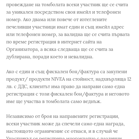
провеждане на томболата всеки участник ще се счита
за уникален посредством своя имейл и телефонен
номер. Ако двама или повече от изтеглените
печеливши участници имат един и същ имейл адрес
или телефонен номер, за валидна ще се счита първата
по време регистрация в интернет сайта на
Организатора, а всяка следваща ще се счита за
дублирана, поради което и невалидна.
Ако с един и същ фискален бон/фактура са закупени
продукт/ продукти NIVEA на стойност, надхвърляща 12
лв. с ДДС, клиентът има право да направи само една
регистрация с този фискален бон/фактура и неговото
име ще участва в томболата само веднъж.
Независимо от броя на направените регистрации,
всеки участник може да спечели само една награда,
настоящото ограничение се отнася, и в случай че
Участникът се регистрира многократно с различни