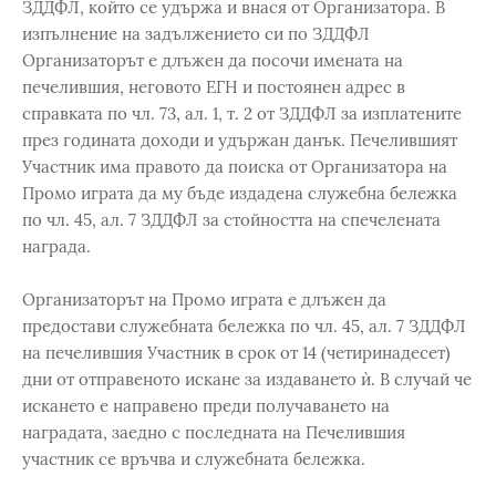
ЗДДФЛ, който се удържа и внася от Организатора. В
изпълнение на задължението си по ЗДДФЛ
Организаторът е длъжен да посочи имената на
печелившия, неговото ЕГН и постоянен адрес в
справката по чл. 73, ал. 1, т. 2 от ЗДДФЛ за изплатените
през годината доходи и удържан данък. Печелившият
Участник има правото да поиска от Организатора на
Промо играта да му бъде издадена служебна бележка
по чл. 45, ал. 7 ЗДДФЛ за стойността на спечелената
награда.
Организаторът на Промо играта е длъжен да
предостави служебната бележка по чл. 45, ал. 7 ЗДДФЛ
на печелившия Участник в срок от 14 (четиринадесет)
дни от отправеното искане за издаването ѝ. В случай че
искането е направено преди получаването на
наградата, заедно с последната на Печелившия
участник се връчва и служебната бележка.