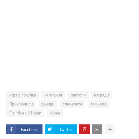
игра с покупка
кампания
лаптопи
награди
Приключили
раници
спечелете
томбола
Fjällräven Kånken
Nivea
Facebook
Twitter