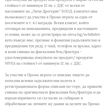
стойност от минимум 12 лв. с ДДС от всеки от
магазините на „Лили Дрогерие“ ЕООД, клиентът има
възможност да участва в Промо играта за една от
посочените в т. 4.1 награди. Всеки клиент, който
отговаря на изискванията, предвидени в настоящите
условия, може да се регистрира на nivea.bg/uchilishte
като въведе име, презиме и фамилия (задължително в
предвидения тук ред), e-mail, телефон за връзка, адрес
и качи снимка на фискалния бон/фактура -
удостоверяваща покупката на продукт/ продукти
NIVEA на стойност от минимум 12 лв. с ДДС.
За участие в Промо играта се изисква лицето да
попълни всички задължителни полета в
регистрационната форма описани по-горе, да прикачи
снимка на оригиналната фискалния бон/фактура и да
изрази изричното си съгласие за събиране и
обработване на личните му данни за целите на Промо