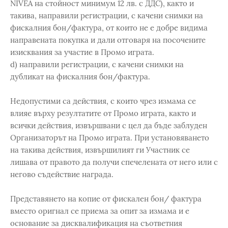
NIVEA на стойност минимум 12 лв. с ДДС), както и
такива, направили регистрации, с качени снимки на
фискалния бон/фактура, от които не е добре видима
направената покупка и дали отговаря на посочените
изисквания за участие в Промо играта.
d) направили регистрации, с качени снимки на
дубликат на фискалния бон/фактура.
Недопустими са действия, с които чрез измама се
влияе върху резултатите от Промо играта, както и
всички действия, извършвани с цел да бъде заблуден
Организаторът на Промо играта. При установяването
на такива действия, извършилият ги Участник се
лишава от правото да получи спечелената от него или с
негово съдействие награда.
Представянето на копие от фискален бон/ фактура
вместо оригнал се приема за опит за измама и е
основание за дисквалификация на съответния