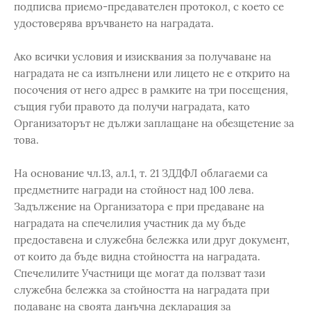
подписва приемо-предавателен протокол, с което се
удостоверява връчването на наградата.
Ако всички условия и изисквания за получаване на
наградата не са изпълнени или лицето не е открито на
посочения от него адрес в рамките на три посещения,
същия губи правото да получи наградата, като
Организаторът не дължи заплащане на обезщетение за
това.
На основание чл.13, ал.1, т. 21 ЗДДФЛ облагаеми са
предметните награди на стойност над 100 лева.
Задължение на Организатора е при предаване на
наградата на спечелилия участник да му бъде
предоставена и служебна бележка или друг документ,
от които да бъде видна стойността на наградата.
Спечелилите Участници ще могат да ползват тази
служебна бележка за стойността на наградата при
подаване на своята данъчна декларация за