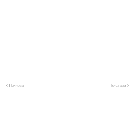
По-нова
По-стара