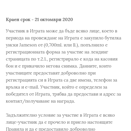
Краен срок - 21 октомври 2020
Участник в Играта може да бъде всяко лице, което в
периода на провеждане на Играта е закупило бутилка
уиски Jameson от (0,700ml. или 1l.), попълнило е
регистрационната форма за участие на лендинг
страницата по т.2.1., регистрирало е кода на касовия
бон и е прикачило негова снимка. Данните, които
участниците предоставят доброволно при
регистрацията си в Играта са две имена, телефон за
връзка и e-mail. Участник, който е определен за
победител от Играта, трябва да предостави и адрес за
контакт/получаване на награда.
Задължително условие за участие в Играта е всяко
лице-участник да е прочело и приело настоящите
Правила и да е предоставило доброволно