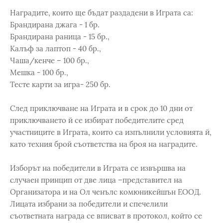
Наградите, които ще бъдат раздадени в Играта са:
Брандирана джага - 1 бр.
Брандирана раница - 15 бр.,
Калъф за лаптоп - 40 бр.,
Чаша/кенче – 100 бр.,
Мешка - 100 бр.,
Тесте карти за игра- 250 бр.
След приключване на Играта и в срок до 10 дни от
приключването й се избират победителите сред
участниците в Играта, които са изпълнили условията й,
като техния брой съответства на броя на наградите.
Изборът на победители в Играта се извършва на
случаен принцип от две лица –представител на
Организатора и на Ол ченълс комюникейшън ЕООД.
Лицата избрани за победители и спечелили
съответната награда се вписват в протокол, който се