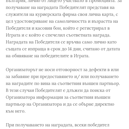
България, лично от лицето участвало в Промоцията. За
получаване на наградата Победителят представя на
служителя на куриерската фирма своя лична карта, с
цел удостоверяване на самоличността и възрастта на
Победителя и касовия бон, който е регистрирал в
Играта и с който е спечелил съответната награда.
Наградата на Победителя се връчва само лично като
същата се изпраща в срок до 14 дни, считано от датата
на обявяване на победителите в Играта.
Организаторът не носи отговорност за дефекти в или
за забавяне при предоставянето и/ или получаването
на наградите по вина на съответния външен партньор.
В тези случаи Победителят е длъжен да поиска от
Организатора информация за съответния външен
партньор на Организатора и да се обърне директно
към него.
При получаването на наградата, всеки победител