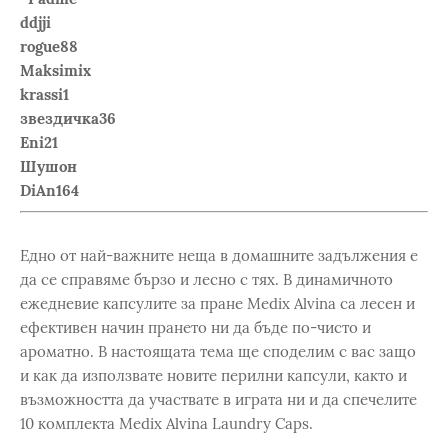
ddjji
rogue88
Maksimix
krassi1
звездичка36
Eni21
Шушон
DiAn164
Eдно от най-важните неща в домашните задължения е
да се справяме бързо и лесно с тях. В динамичното
ежедневие капсулите за пране Medix Alvina са лесен и
ефективен начин прането ни да бъде по-чисто и
ароматно. В настоящата тема ще споделим с вас защо
и как да използвате новите перилни капсули, както и
възможността да участвате в играта ни и да спечелите
10 комплекта Medix Alvina Laundry Caps.