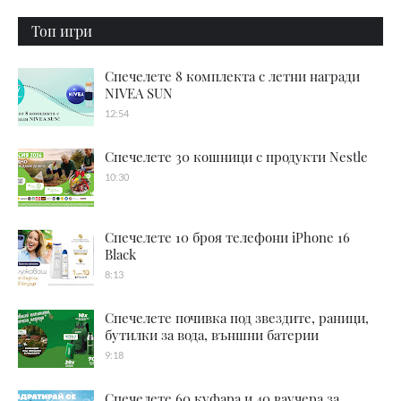
Топ игри
Спечелете 8 комплекта с летни награди
NIVEA SUN
12:54
Спечелете 30 кошници с продукти Nestle
10:30
Спечелете 10 броя телефони iPhone 16
Black
8:13
Спечелете почивка под звездите, раници,
бутилки за вода, външни батерии
9:18
Спечелете 60 куфара и 40 ваучера за