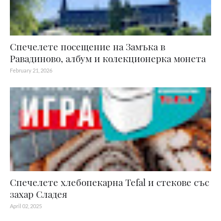
Спечелете посещение на Замъка в
Равадиново, албум и колекционерка монета
February 21, 2026
Спечелете хлебопекарна Tefal и стекове със
захар Сладея
April 02, 2025