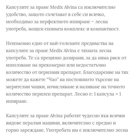
Капсулите за пране Medix Alvina са изключително
удобство, защото съчетават в себе си всичко,
необходимо за перфектното изпиране – лесна
употреба, мощен ензимен комплекс и компактност.
Неизменно едно от най-големите предимства на
капсулите за пране Medix Alvina е тяхната лесна
употреба. Те са прецизно дозирани, за да няма риск от
използване на прекомерно или недостатъчно
количество от перилния препарат. Благодарение на тях
можете да кажете “Чао” на постоянното търсене на
мерителни чашки, изчисляване и наливане на точното
количество перилен препарат. Лесно е: 1 капсула = 1
изпиране.
Капсулите за пране Alvina работят чудесно във всички
видове перални машини, включително с предно и
горно зареждане. Употребата им е изключително лесна