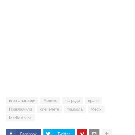
игра с награди
Медикс
награди
пране
Приключили
спечелете
томбола
Medix
Medix Alvina
Facebook
Twitter