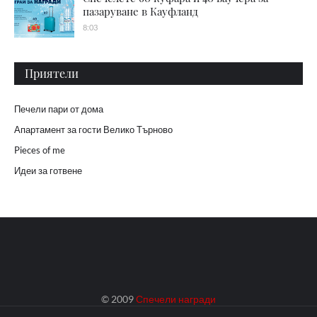
пазаруване в Кауфланд
8:03
Приятели
Печели пари от дома
Апартамент за гости Велико Търново
Pieces of me
Идеи за готвене
© 2009
Спечели награди