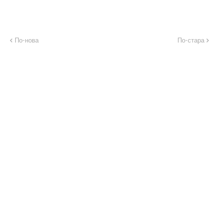
По-нова
По-стара