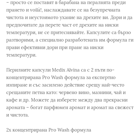
– просто се поставят в барабана на пералнята преди
прането и voilà!, наслаждавате се на безупречната
чистота и неустоимото ухание на дрехите ви. Дори и да
предпочитате да перете част от дрехите на ниски
температури, не се притеснявайте. Капсулите са бързо
разтворими, а специално разработената им формула ги
прави ефективни дори при пране на ниски
температури.
Перилните капсули Medix Alvina са с 2 пъти по-
концентрирана Pro Wash формула за експертно
изпиране и със засилено действие срещу най-често
срещаните петна като: червено вино, мазнини, чай и
кафе и др. Можете да изберете между два прекрасни
аромата – богат парфюмен аромат и аромат на свежест
и чистота.
2x концентрирана Pro Wash формула