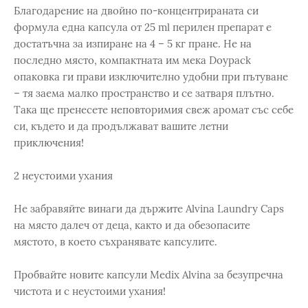
Благодарение на двойно по-концентрираната си
формула една капсула от 25 ml перилен препарат е
достатъчна за изпиране на 4 – 5 кг пране. Не на
последно място, компактната им мека Doypack
опаковка ги прави изключително удобни при пътуване
– тя заема малко пространство и се затваря плътно.
Така ще пренесете неповторимия свеж аромат със себе
си, където и да продължават вашите летни
приключения!
2 неустоими ухания
Не забравяйте винаги да държите Alvina Laundry Caps
на място далеч от деца, както и да обезопасите
мястото, в което съхранявате капсулите.
Пробвайте новите капсули Medix Alvina за безупречна
чистота и с неустоими ухания!