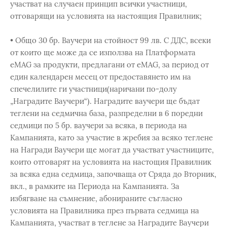
участват на случаен принцип всички участници,
отговарящи на условията на настоящия Правилник;
• Общо 30 бр. Ваучери на стойност 99 лв. С ДДС, всеки
от които ще може да се използва на Платформата
eMAG за продукти, предлагани от eMAG, за период от
един календарен месец от предоставянето им на
спечелилите ги участници(наричани по-долу
„Наградите Ваучери“). Наградите ваучери ще бъдат
теглени на седмична база, разпределни в 6 поредни
седмици по 5 бр. ваучери за всяка, в периода на
Кампанията, като за участие в жребия за всяко теглене
на Награди Ваучери ще могат да участват участниците,
които отговарят на условията на настощия Правилник
за всяка една седмица, започваща от Сряда до Вторник,
вкл., в рамките на Периода на Кампанията. За
избягване на съмнение, абонираните съгласно
условията на Правилника през първата седмица на
Кампанията, участват в теглене за Наградите Ваучери