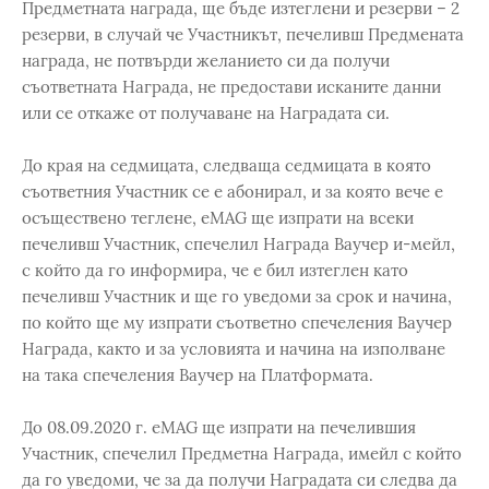
Предметната награда, ще бъде изтеглени и резерви – 2
резерви, в случай че Участникът, печеливш Предмената
награда, не потвърди желанието си да получи
съответната Награда, не предостави исканите данни
или се откаже от получаване на Наградата си.
До края на седмицата, следваща седмицата в която
съответния Участник се е абонирал, и за която вече е
осъществено теглене, eMAG ще изпрати на всеки
печеливш Участник, спечелил Награда Ваучер и-мейл,
с който да го информира, че е бил изтеглен като
печеливш Участник и ще го уведоми за срок и начина,
по който ще му изпрати съответно спечеления Ваучер
Награда, както и за условията и начина на изполване
на така спечеления Ваучер на Платформата.
До 08.09.2020 г. eMAG ще изпрати на печелившия
Участник, спечелил Предметна Награда, имейл с който
да го уведоми, че за да получи Наградата си следва да