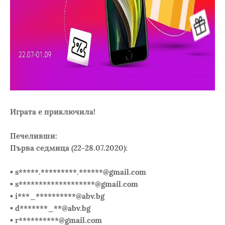
Играта е приключила!
Печеливши:
Първа седмица (22-28.07.2020):
• s*****.*********.******@gmail.com
• s*******************@gmail.com
• i***_**********@abv.bg
• d*******_**@abv.bg
• r**********@gmail.com