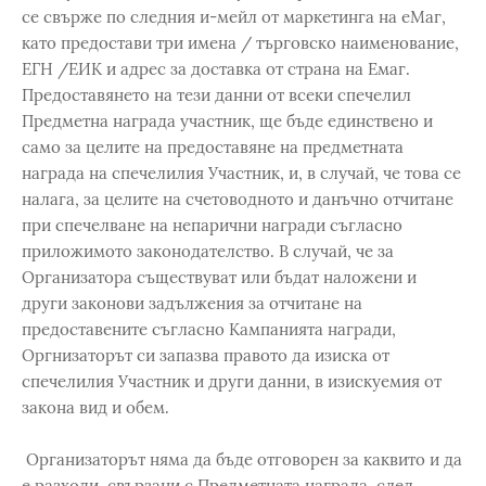
се свърже по следния и-мейл от маркетинга на еМаг,
като предостави три имена / търговско наименование,
ЕГН /ЕИК и адрес за доставка от страна на Емаг.
Предоставянето на тези данни от всеки спечелил
Предметна награда участник, ще бъде единствено и
само за целите на предоставяне на предметната
награда на спечелилия Участник, и, в случай, че това се
налага, за целите на счетоводното и данъчно отчитане
при спечелване на непарични награди съгласно
приложимото законодателство. В случай, че за
Организатора съществуват или бъдат наложени и
други законови задължения за отчитане на
предоставените съгласно Кампанията награди,
Оргнизаторът си запазва правото да изиска от
спечелилия Участник и други данни, в изискуемия от
закона вид и обем.
Организаторът няма да бъде отговорен за каквито и да
е разходи, свързани с Предметната награда, след