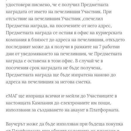
удостовери писмено, че е получил Предметната
наградата от името на печелившия Участник. При
отсъствие на печелившия Участник ,спечелил
Предметна награда, на посочените от него адрес,
Предметната награда се оставя в офис на куриерската
компания в близост до адреса на печелившия, откъдето
последният може да я получи в рамките на 7 работни
дни от уведомяването на печелившия, че Предметната
награда е оставена в този офис. В случай че в
посочения срок наградата не бъде получена,
Предметната награда ще бъде изпратена наново до
адреса на печелившия за негова сметка.
eМАГ ще изпраща всички и-мейли до Участниците в
настоящата Кампания до електронните им пощи,
използвани за създаването на акаунт в Платформата.
Ваучерът може да бъде използван при бъдеща покупка
от Платформата при общите условията на плащане и