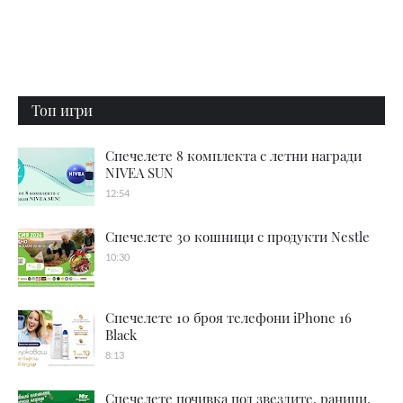
Топ игри
Спечелете 8 комплекта с летни награди
NIVEA SUN
12:54
Спечелете 30 кошници с продукти Nestle
10:30
Спечелете 10 броя телефони iPhone 16
Black
8:13
Спечелете почивка под звездите, раници,