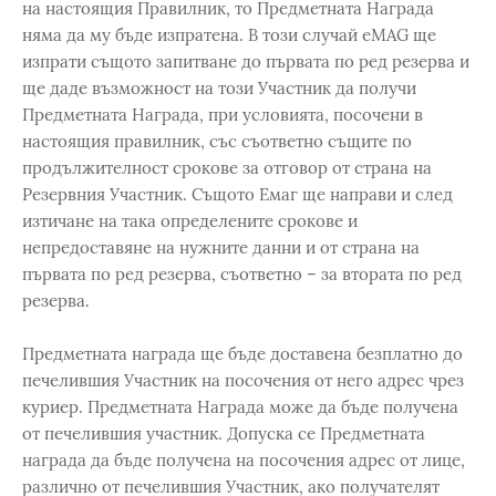
на настоящия Правилник, то Предметната Награда
няма да му бъде изпратена. В този случай eMAG ще
изпрати същото запитване до първата по ред резерва и
ще даде възможност на този Участник да получи
Предметната Награда, при условията, посочени в
настоящия правилник, със съответно същите по
продължителност срокове за отговор от страна на
Резервния Участник. Същото Емаг ще направи и след
изтичане на така определените срокове и
непредоставяне на нужните данни и от страна на
първата по ред резерва, съответно – за втората по ред
резерва.
Предметната награда ще бъде доставена безплатно до
печелившия Участник на посочения от него адрес чрез
куриер. Предметната Награда може да бъде получена
от печелившия участник. Допуска се Предметната
награда да бъде получена на посочения адрес от лице,
различно от печелившия Участник, ако получателят