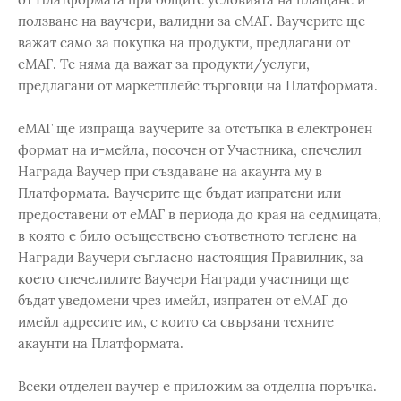
ползване на ваучери, валидни за еМАГ. Ваучерите ще
важат само за покупка на продукти, предлагани от
еМАГ. Те няма да важат за продукти/услуги,
предлагани от маркетплейс търговци на Платформата.
eМАГ ще изпраща ваучерите за отстъпка в електронен
формат на и-мейла, посочен от Участника, спечелил
Награда Ваучер при създаване на акаунта му в
Платформата. Ваучерите ще бъдат изпратени или
предоставени от еМАГ в периода до края на седмицата,
в която е било осъществено съответното теглене на
Награди Ваучери съгласно настоящия Правилник, за
което спечелилите Ваучери Награди участници ще
бъдат уведомени чрез имейл, изпратен от еМАГ до
имейл адресите им, с които са свързани техните
акаунти на Платформата.
Всеки отделен ваучер е приложим за отделна поръчка.