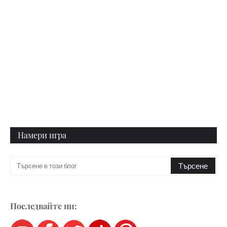
Намери игра
Последвайте ни: