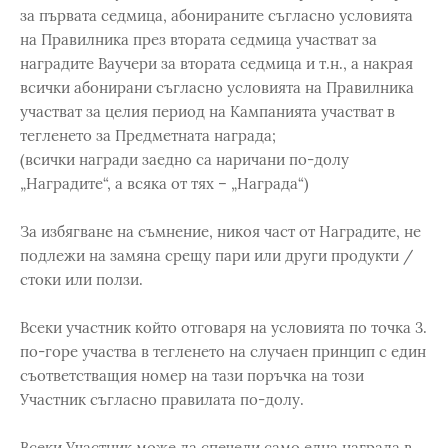
за първата седмица, абонираните съгласно условията
на Правилника през втората седмица участват за
наградите Ваучери за втората седмица и т.н., а накрая
всички абонирани съгласно условията на Правилника
участват за целия период на Кампанията участват в
тегленето за Предметната награда;
(всички награди заедно са наричани по-долу
„Наградите“, а всяка от тях – „Награда“)
За избягване на съмнение, никоя част от Наградите, не
подлежи на замяна срещу пари или други продукти /
стоки или ползи.
Всеки участник който отговаря на условията по точка 3.
по-горе участва в тегленето на случаен принцип с един
съответстващия номер на тази поръчка на този
Участник съгласно правилата по-долу.
Всеки Участник може да спечели само една награда в