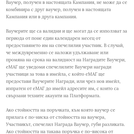
Ваучер, получен в настоящата Кампания, не може да се
комбинира с друг ваучер, получен в настоящата
Кампания или в друга кампания.
Ваучерите ще са валидни и ще могат да се използват за
периода от поне един календарен месец от
предоставянето им на спечелилия участник. В случай,
че междувременно се наложи удължаване или
промяна на срока на валидност на Наградите Ваучери,
еМАГ ще уведоми спечелилите Ваучери награди
участници за това в имейла, с който еМАГ ще
предостави Ваучерите Награди, или чрез нов имейл,
изпратен от еМАГ до имейл адресите им, с които са
свързани техните акаунти на Платформата.
Ако стойността на поръчката, към която ваучер се
прилага е по-ниска от стойността на ваучера,
Участникът, спечелил Награда Ваучер, губи разликата.
Ако стойността на такава поръчка е по-висока от