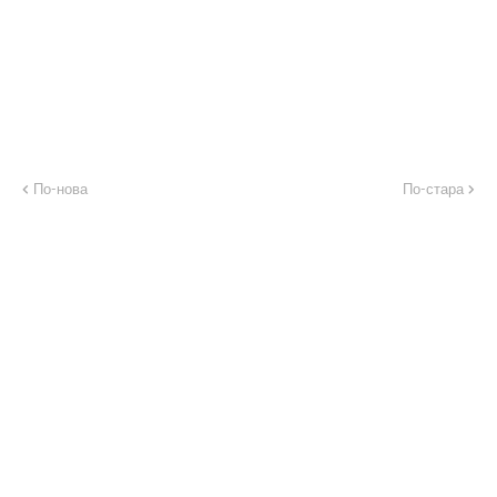
По-нова
По-стара