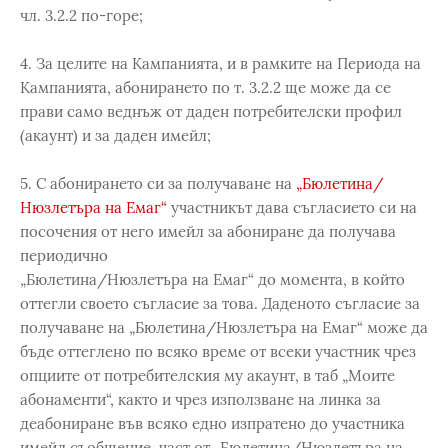
чл. 3.2.2 по-горе;
4. За целите на Кампанията, и в рамките на Периода на
Кампанията, абонирането по т. 3.2.2 ще може да се
прави само веднъж от даден потребителски профил
(акаунт) и за даден имейл;
5. С абонирането си за получаване на
„Бюлетина/
Нюзлетъра на Емаг“
участникът дава съгласието си на
посочения от него имейл за абониране да получава
периодично
„Бюлетина/Нюзлетъра на Емаг“ до момента, в който
оттегли своето съгласие за това. Даденото съгласие за
получаване на „Бюлетина/Нюзлетъра на Емаг“ може да
бъде оттеглено по всяко време от всеки участник чрез
опциите от потребителския му акаунт, в таб „Моите
абонаменти“, както и чрез използване на линка за
деабониране във всяко едно изпратено до участника
имейл съобщение, част от „Бюлетина/Нюзлетъра на