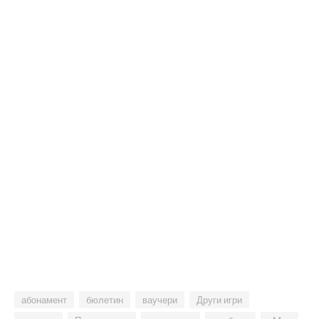
абонамент
бюлетин
ваучери
Други игри