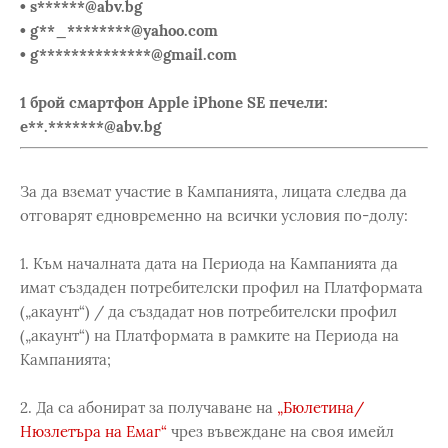
• s******@abv.bg
• g**_********@yahoo.com
• g**************@gmail.com
1 брой смартфон Apple iPhone SE печели:
e**.*******@abv.bg
За да вземат участие в Кампанията, лицата следва да
отговарят едновременно на всички условия по-долу:
1. Към началната дата на Периода на Кампанията да
имат създаден потребителски профил на Платформата
(„акаунт“) / да създадат нов потребителски профил
(„акаунт“) на Платформата в рамките на Периода на
Кампанията;
2. Да са абонират за получаване на
„Бюлетина/
Нюзлетъра на Емаг“
чрез въвеждане на своя имейл