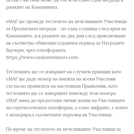
рамките на Кампанията.
еМАГ ще проведе тегленето на печелившите Участници
за Предмената награда - до една седмица след края на
Кампанията, и в рамките на два дни след приключване
на съответно обявения седмичен период за Наградите
Ваучери, чрез платформата
https://www.randomwinners.com.
Тегленията ще се извършат на случаен принцип като
еМАГ ще даде номер на имейла на всеки Участник
съгласно правилата на настоящия Правилник, като
тегленията ще се извършват измежду тези номера.
еМАГ няма да предоставя лични данни на Участниците
на горепосочената платформа, а само цифрите, с които
е номерирал съответните поръчки на Участници.
По време на тегленето на печелившите Участници за