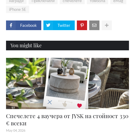
награди
Приключили
спечелете
томбола
eMag
iPhone SE
Facebook
Twitter
You might like
Спечелете 4 ваучера от JYSK на стойност 330
€ всеки
May 04, 2026