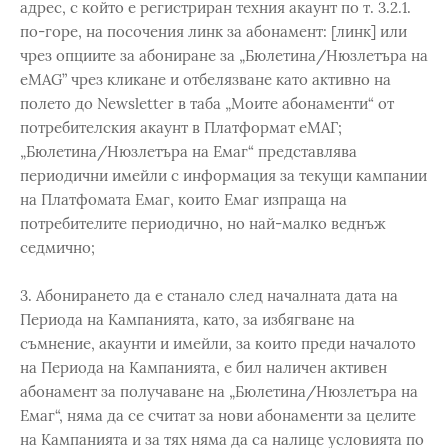
адрес, с който е регистриран техния акаунт по т. 3.2.1.
по-горе, на посочения линк за абонамент: [линк] или
чрез опциите за абониране за „Бюлетина/Нюзлетъра на
eMAG” чрез кликане и отбелязване като активно на
полето до Newsletter в таба „Моите абонаменти“ от
потребителския акаунт в Платформат еМАГ;
„Бюлетина/Нюзлетъра на Емаг“ представлява
периодични имейли с информация за текущи кампании
на Платфомата Емаг, които Емаг изпраща на
потребителите периодично, но най-малко веднъж
седмично;
3. Абонирането да е станало след началната дата на
Периода на Кампанията, като, за избягване на
съмнение, акаунти и имейли, за които преди началото
на Периода на Кампанията, е бил наличен активен
абонамент за получаване на „Бюлетина/Нюзлетъра на
Емаг“, няма да се считат за нови абонаменти за целите
на Кампанията и за тях няма да са налице условията по