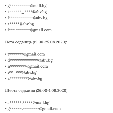
• g**********@mail.bg
• t******_****@abv.bg
• i************@abv.bg
• r*****@abv.bg
• i***.*******@gmail.com
Пета седмица (19.08-25.08.2020):
• t*******@gmail.com
• d**************@abv.bg
• n********@gmail.com
• i**_***@abv.bg
• a*********@abv.bg
Шеста седмица (26.08-1.09.2020)
• a******.*****@mail.bg
• g******.********@gmail.com