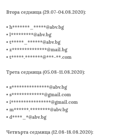
Втора седмица (29.07-04.08.2020):
• h*******_*****@abv.bg
• l*********@abv.bg
• t*****_******@abv.bg
• z**************@mail.bg
• t*****.*******@***-**.com
Трета седмица (05.08-11.08.2020):
• s***************@abv.bg
• s*************@gmail.com
• i****************@gmail.com
• m******.********@abv.bg
• d****_*@abv.bg
Четвърта седмица (12.08-18.08.2020):