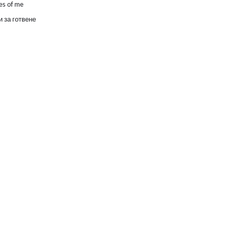
es of me
 за готвене