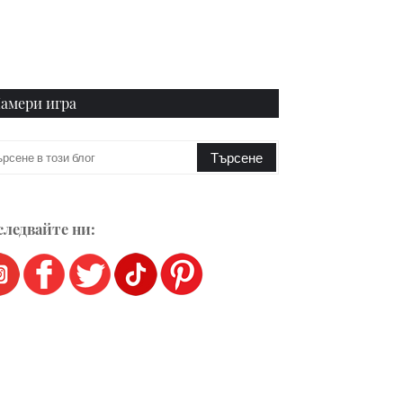
амери игра
ледвайте ни: