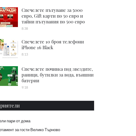
Спечелете пътуване за 5000
евро, Gift карти по 50 евро и
тайни пътувания по 500 евро
8:38
Спечелете 10 броя телефони
iPhone 16 Black
8:13
Спечелете почивка под звездите,
раници, бутилки за вода, външни
батерии
9:18
риятели
ели пари от дома
тамент за гости Велико Търново