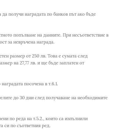
а да получи наградата по банков път ако бъде
ктното попълване на данните. При несъответствие в
ост за невръчена награда.
тен размер от 250 лв. Това е сумата след
змер на 27,77 лв. и ще бъде заплатен от
наградата посочена в т.6.1.
елите до 30 дни след получаване на необходимите
ни по реда на т.5.2., които са изпълнили
та си по съответния ред.