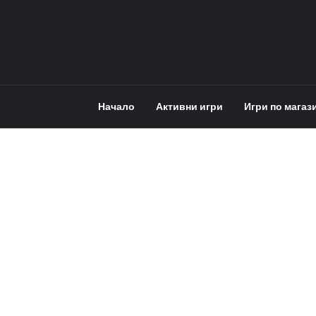
Начало
Активни игри
Игри по магаз