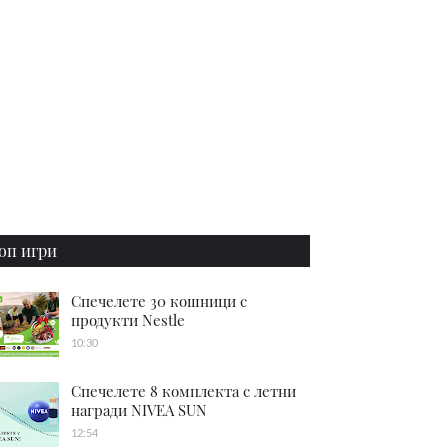
оп игри
Спечелете 30 кошници с
продукти Nestle
10:30
Спечелете 8 комплекта с летни
награди NIVEA SUN
12:54