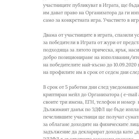
участниците публикуват в Играта, ще бъд
им дават право на Oрганизаторa да ги изп
само за конкретната игра. Участието в игр
Двама от участниците в играта, спазили усл
за победители в Играта от жури от предс
подходяща за лятото прическа, ярък, насит
добро позициониране на използвания/ите
на победителите най-късно до 10.09.2020 
на профилите им в срок от седем дни сле
В срок от 5 работни дни след уведомяван
криптиран мейл до Организатора ( e-mail
своите три имена, ЕГН, телефон и номер 
Дължимият данък по ЗДФЛ ще бъде изплат
печелившите участници ще получат сумата
за облагане доходите на физическите лиц
задължение да декларират дохода като „до