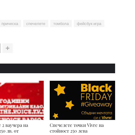
прическа
спечелете
томбола
фейсбук игра
 2 ваучера на
Спечелете точки Vivre на
50 лв. от
стойност 250 лева