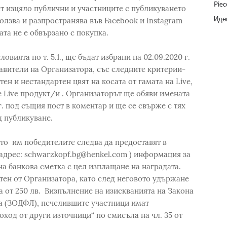
Piec
ат изцяло публични и участниците с публикуването
Идеи
олзва и разпространява във Facebook и Instagram
ата не е обвързано с покупка.
овията по т. 5.1., ще бъдат избрани на 02.09.2020 г.
тавители на Организатора, със следните критерии-
ен и нестандартен цвят на косата от гамата на Live,
 Live продукт/и . Организаторът ще обяви имената
г. под същия пост в коментар и ще се свърже с тях
д публикуване.
ето им победителите следва да предоставят в
 адрес: schwarzkopf.bg@henkel.com ) информация за
на банкова сметка с цел изплащане на наградата.
ен от Организатора, като след неговото удържане
 от 250 лв. Визпълнение на изискванията на Закона
а (ЗОДФЛ), печелившите участници имат
ход от други източници“ по смисъла на чл. 35 от