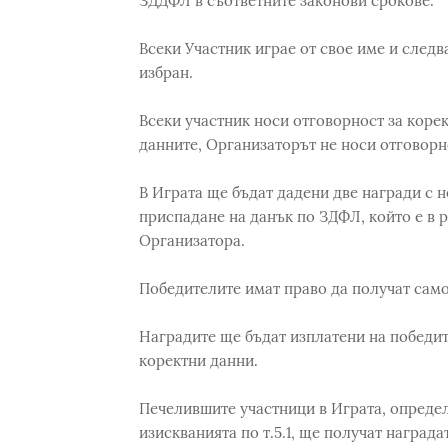
ЗДДФЛ в съответните законови срокове.
Всеки Участник играе от свое име и следв
избран.
Всеки участник носи отговорност за коре
данните, Организаторът не носи отговорн
В Играта ще бъдат дадени две награди с не
приспадане на данък по ЗДФЛ, който е в ра
Организатора.
Победителите имат право да получат само 
Наградите ще бъдат изплатени на победит
коректни данни.
Печелившите участници в Играта, определе
изискванията по т.5.1, ще получат награда