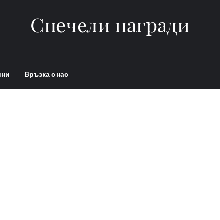
Спечели награди
ини
Връзка с нас