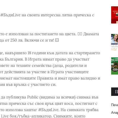
 #БъдиLive на своята интересна лятна прическа с
 е използван за постигането на цвета. 💁‍♀️ Двамата
а от 250 лв. Включи се и ти! 💥
це, навършило 18 години към датата на стартирането
ка България. В Играта нямат право да участват
вете на техните семейства (деца, родители и
от действията за участие в Играта участниците
приемат настоящите Правила и имат право валидно и
я във връзка с участието си.
П
 да публикува Public (видима за всички) снимка във
тна прическа със своя ярък цвят коса, постигнат с
Печ
ато използва хаштаг #БъдиLive. На снимката трябва
Апар
 Live боя/гъбка-апликатор. Снимките, които