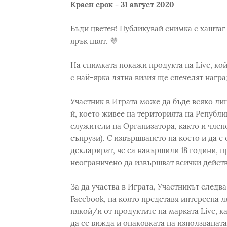
Краен срок - 31 август 2020
Бъди цветен! Публикувай снимка с хаштаг
ярък цвят. 💜
На снимката покажи продукта на Live, който
с най-ярка лятна визия ще спечелят наград
Участник в Играта може да бъде всяко ли
й, което живее на територията на Републи
служители на Организатора, както и члено
съпрузи). С извършването на което и да е 
декларират, че са навършили 18 години, 
неограничено да извършват всички действи
За да участва в Играта, Участникът следва
Facebook, на която представя интересна ля
някой/и от продуктите на марката Live, к
да се вижда и опаковката на използваната