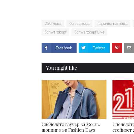
250 лева
боя за коса
парична награда
Schwarzkopf
Schwarzkopf Live
Facebook
Twitter
You might like
Спечелете ваучер за 250 лв.
Спечелете
шопинг във Fashion Days
стойност 2