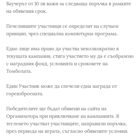
Ваучерът от 10 лв важи за следваща поръчка в рамките
на обявения срок.
Печелившите участници се определят на случаен
принцип, чрез специална компютърна програма.
Едно лице има право да участва неколкократно в
текущата кампания, стига участието му да е съобразено
с наградния фонд, условията и сроковете на
Томболата.
Един Участник може да спечели една награда от
гореизброената.
Победителите ще бъдат обявени на сайта на
Организатора при приключване на кампанията .В
тегленето участват участниците, направили поръчка,
през периода на играта, съгласно обявените условия.