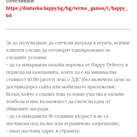
Печеливши:
https://dostavka.happy.bg/bg/terms_games/i/happy_
bd
За да получи шанс да спечели награда в играта, всички
клиенти следва да отговарят едновременно на
следните условия:
- да са извършили онлайн поръчка от Happy Delivery в
периода на кампанията, която да е на минимална
стойност 10,00 (десет) лева с ДДС (без включена цена за
доставка)през сайта или мобилното приложение.
Всеки, който е спазил това условие участва в онлайн
томбола и има възможност да спечели една от
обявените награди.
- да са навършили 18-годишна възраст и не са
поставени под пълно или ограничено запрещение;
- имат настоящ адрес в страната;