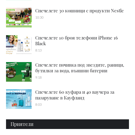
Спечелете 30 кошници с продукти Nestle
10:30
Спечелете 10 броя телефони iPhone 16
Black
8:13
Спечелете почивка под звездите, раници,
бутилки за вода, външни батерии
9:18
Спечелете 60 куфара и 40 ваучера за
пазаруване в Кауфланд
8:03
Приятели