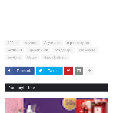
100 лв
ваучери
Други игри
игра с покупка
кампания
Приключили
рожден ден
спечелете
томбола
Happy
Happy Delivery
Facebook
Twitter
You might like