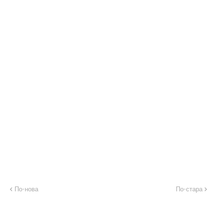
По-нова
По-стара