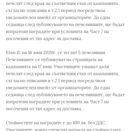
печелят след края на съответния етап от кампанията,
съгласно описания в т.2.1 период посредством
уведомителен имейл от организаторите. До една
седмица след публикуването на печелившите, ще бъдат
изпратени наградите при условията на Част 7 на
посочения от тях адрес за доставка.
Етап II: на 16 юни 2020г. се теглят 5 печеливши.
Печелившите се публикуват на страницата на
кампанията на 17 юни. Участниците узнават дали
печелят след края на съответния етап от кампанията,
съгласно описания в т.2.1 период посредством
уведомителен имейл от организаторите. До една
седмица след публикуването на печелившите, ще бъдат
изпратени наградите при условията на Част 7 на
посочения от тях адрес за доставка.
Стойностите на наградите е до 100 лв. без ДДС.
Участниците, които спечелят награда на стойност над