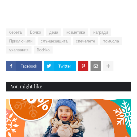
бебета
Бочко
деца
козметика
награди
Приключили
слънцезащита
спечелете
томбола
ухапвания
Bochko
Facebook
Twitter
You might like