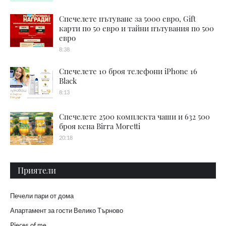
Спечелете пътуване за 5000 евро, Gift
карти по 50 евро и тайни пътувания по 500
евро
8:38
Спечелете 10 броя телефони iPhone 16
Black
8:13
Спечелете 2500 комплекта чаши и 632 500
броя кена Birra Moretti
20:18
Приятели
Печели пари от дома
Апартамент за гости Велико Търново
Pieces of me