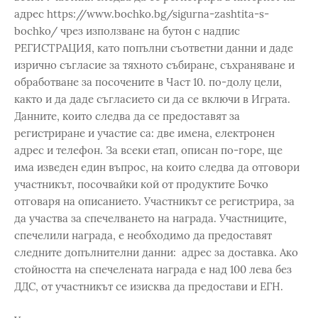
адрес https://www.bochko.bg/sigurna-zashtita-s-
bochko/ чрез използване на бутон с надпис
РЕГИСТРАЦИЯ, като попълни съответни данни и даде
изрично съгласие за тяхното събиране, съхраняване и
обработване за посочените в Част 10. по-долу цели,
както и да даде съгласието си да се включи в Играта.
Данните, които следва да се предоставят за
регистриране и участие са: две имена, електронен
адрес и телефон. За всеки етап, описан по-горе, ще
има изведен един въпрос, на които следва да отговори
участникът, посочвайки кой от продуктите Бочко
отговаря на описанието. Участникът се регистрира, за
да участва за спечелването на награда. Участниците,
спечелили награда, е необходимо да предоставят
следните допълнителни данни: адрес за доставка. Ако
стойността на спечелената награда е над 100 лева без
ДДС, от участникът се изисква да предостави и ЕГН.