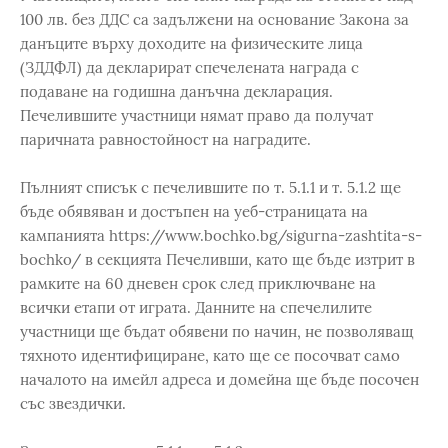
100 лв. без ДДС са задължени на основание Закона за
данъците върху доходите на физическите лица
(ЗДДФЛ) да декларират спечелената награда с
подаване на годишна данъчна декларация.
Печелившите участници нямат право да получат
паричната равностойност на наградите.
Пълният списък с печелившите по т. 5.1.1 и т. 5.1.2 ще
бъде обявяван и достъпен на уеб-страницата на
кампанията https://www.bochko.bg/sigurna-zashtita-s-
bochko/ в секцията Печеливши, като ще бъде изтрит в
рамките на 60 дневен срок след приключване на
всички етапи от играта. Данните на спечелилите
участници ще бъдат обявени по начин, не позволяващ
тяхното идентифициране, като ще се посочват само
началото на имейл адреса и домейна ще бъде посочен
със звездички.