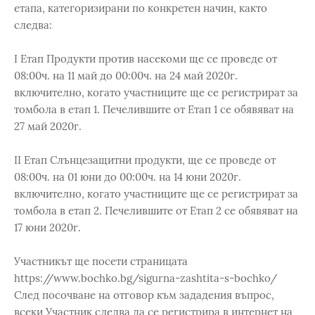
етапа, категоризирани по конкретен начин, както
следва:
I Етап Продукти против насекоми ще се проведе от
08:00ч. на 11 май до 00:00ч. на 24 май 2020г.
включително, когато участниците ще се регистрират за
томбола в етап 1. Печелившите от Етап 1 се обявяват на
27 май 2020г.
II Етап Слънцезащитни продукти, ще се проведе от
08:00ч. на 01 юни до 00:00ч. на 14 юни 2020г.
включително, когато участниците ще се регистрират за
томбола в етап 2. Печелившите от Етап 2 се обявяват на
17 юни 2020г.
Участникът ще посети страницата
https://www.bochko.bg/sigurna-zashtita-s-bochko/
След посочване на отговор към зададения въпрос,
всеки Участник следва да се регистрира в интернет на