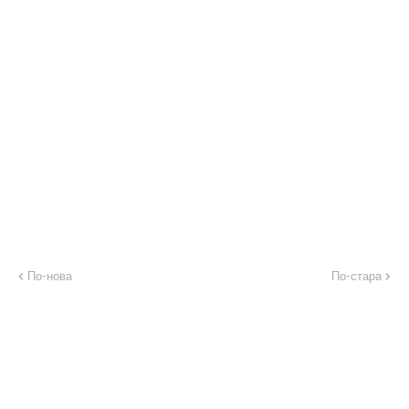
По-нова
По-стара