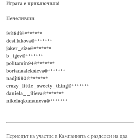
Играта е приключила!
Печеливши:
ivi18di@*******
desi.lakova@*******
joker_size@*******
b_igov@*******
politomin94@*******
borianaaleksieva@*******
nadj1990@*******
crazy_little_sweety_thing@*******
daniela__ilieva@*******
nikolaqkumanova@*******
Периодът на участие в Кампанията е разделен на два