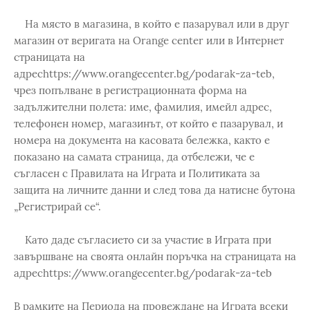
На място в магазина, в който е пазарувал или в друг
магазин от веригата на Orange center или в Интернет
страницата на
адресhttps://www.orangecenter.bg/podarak-za-teb,
чрез попълване в регистрационната форма на
задължителни полета: име, фамилия, имейл адрес,
телефонен номер, магазинът, от който е пазарувал, и
номера на документа на касовата бележка, както е
показано на самата страница, да отбележи, че е
съгласен с Правилата на Играта и Политиката за
защита на личните данни и след това да натисне бутона
„Регистрирай се“.
Като даде съгласието си за участие в Играта при
завършване на своята онлайн поръчка на страницата на
адресhttps://www.orangecenter.bg/podarak-za-teb
В рамките на Периода на провеждане на Играта всеки