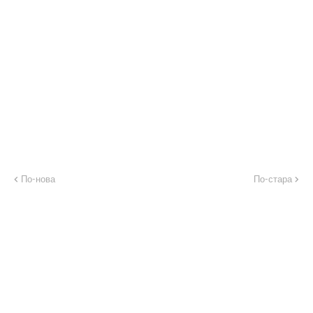
По-нова
По-стара