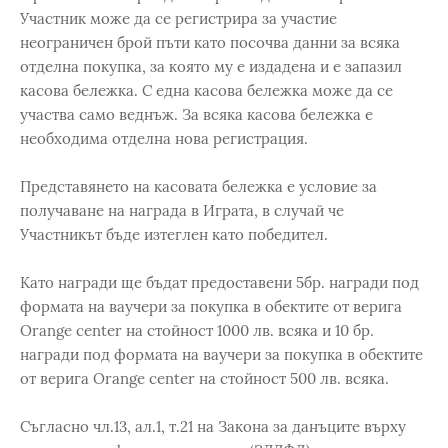
Участник може да се регистрира за участие
неограничен брой пъти като посочва данни за всяка
отделна покупка, за която му е издадена и е запазил
касова бележка. С една касова бележка може да се
участва само веднъж. За всяка касова бележка е
необходима отделна нова регистрация.
Представянето на касовата бележка е условие за
получаване на награда в Играта, в случай че
Участникът бъде изтеглен като победител.
Като награди ще бъдат предоставени 5бр. награди под
формата на ваучери за покупка в обектите от верига
Orange center на стойност 1000 лв. всяка и 10 бр.
награди под формата на ваучери за покупка в обектите
от верига Orange center на стойност 500 лв. всяка.
Съгласно чл.13, ал.1, т.21 на Закона за данъците върху