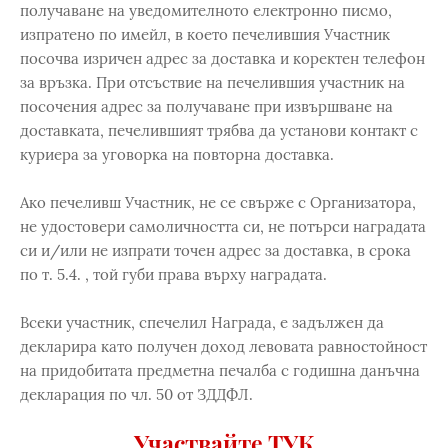
получаване на уведомителното електронно писмо,
изпратено по имейл, в което печелившия Участник
посочва изричен адрес за доставка и коректен телефон
за връзка. При отсъствие на печелившия участник на
посочения адрес за получаване при извършване на
доставката, печелившият трябва да установи контакт с
куриера за уговорка на повторна доставка.
Ако печеливш Участник, не се свърже с Организатора,
не удостовери самоличността си, не потърси наградата
си и/или не изпрати точен адрес за доставка, в срока
по т. 5.4. , той губи права върху наградата.
Всеки участник, спечелил Награда, е задължен да
декларира като получен доход левовата равностойност
на придобитата предметна печалба с годишна данъчна
декларация по чл. 50 от ЗДДФЛ.
Участвайте ТУК