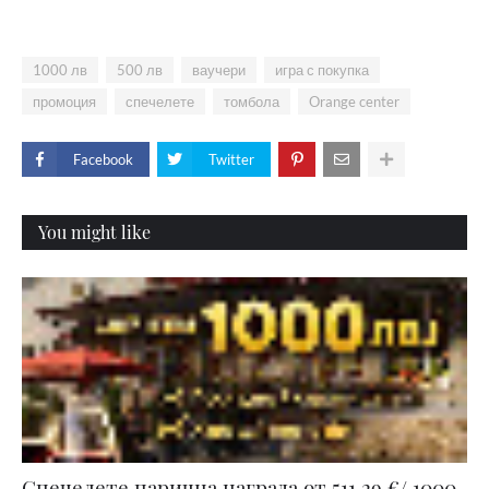
1000 лв
500 лв
ваучери
игра с покупка
промоция
спечелете
томбола
Orange center
Facebook
Twitter
You might like
Спечелете парична награда от 511,29 €/ 1000