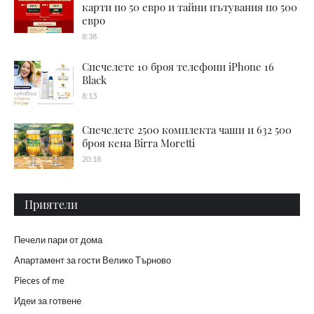
карти по 50 евро и тайни пътувания по 500
евро
8:38
Спечелете 10 броя телефони iPhone 16
Black
8:13
Спечелете 2500 комплекта чаши и 632 500
броя кена Birra Moretti
20:18
Приятели
Печели пари от дома
Апартамент за гости Велико Търново
Pieces of me
Идеи за готвене