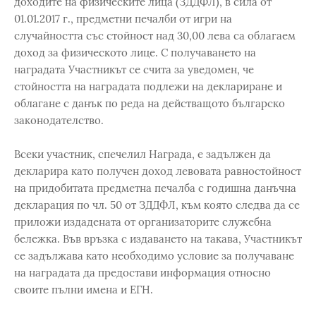
доходите на физическите лица (ЗДДФЛ), в сила от
01.01.2017 г., предметни печалби от игри на
случайността със стойност над 30,00 лева са облагаем
доход за физическото лице. С получаването на
наградата Участникът се счита за уведомен, че
стойността на наградата подлежи на деклариране и
облагане с данък по реда на действащото българско
законодателство.
Всеки участник, спечелил Награда, е задължен да
декларира като получен доход левовата равностойност
на придобитата предметна печалба с годишна данъчна
декларация по чл. 50 от ЗДДФЛ, към която следва да се
приложи издадената от организаторите служебна
бележка. Във връзка с издаването на такава, Участникът
се задължава като необходимо условие за получаване
на наградата да предостави информация относно
своите пълни имена и ЕГН.