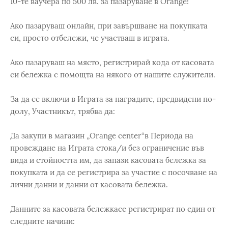
10-те ваучера по 500 лв. за пазаруване в Orange!
Ако пазаруваш онлайн, при завършване на покупката
си, просто отбележи, че участваш в играта.
Ако пазаруваш на място, регистрирай кода от касовата
си бележка с помощта на някого от нашите служители.
За да се включи в Играта за наградите, предвидени по-
долу, Участникът, трябва да:
Да закупи в магазин „Orange center“в Периода на
провеждане на Играта стока/и без ограничение във
вида и стойността им, да запази касовата бележка за
покупката и да се регистрира за участие с посочване на
лични данни и данни от касовата бележка.
Данните за касовата бележкасе регистрират по един от
следните начини: