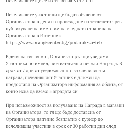
Печелившите ще се изтеглят на 8.01.2019 г.
Печелившите участници ще бъдат обявени от
Организатора в деня на провеждане на тегленето чрез
публикуване на името им на следната страница на
Организатора в Интернет:
https://www.orangecenter.bg/podarak-za-teb
В деня на тегленето, Организаторът ще уведоми
Участника по имейл, че е изтеглен и печели Награда. В
срок от 7 дни от уведомяването за спечелената
награда, печелившият Участник е длъжен да
предостави на Организатора информация за обекта, от
който иска да вземе Наградата си.
При невъзможност за получаване на Награда в магазин
на Организатора, то тя ще бъде доставена от
Организатора напълно безплатно с куриер до
печелившия участник в срок от 30 работни дни след