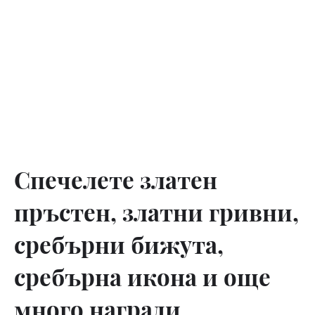
Спечелете златен
пръстен, златни гривни,
сребърни бижута,
сребърна икона и още
много награди