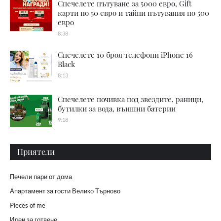
Спечелете пътуване за 5000 евро, Gift
карти по 50 евро и тайни пътувания по 500
евро
8:38
Спечелете 10 броя телефони iPhone 16
Black
8:13
Спечелете почивка под звездите, раници,
бутилки за вода, външни батерии
9:18
Приятели
Печели пари от дома
Апартамент за гости Велико Търново
Pieces of me
Идеи за готвене