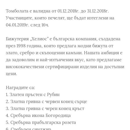
Томболата е валидна от 01.12.2018г. до 31.12.2018г.
Участниците, които печелят, ще бъдат изтеглени на
04.01.2019г. след 16ч.
Бижутерия „Хелиос” е българска компания, създадена
през 1998 година, която предлага модни бижута от
злато, сребро и скъпоценни камъни. Нашата амбиция е
да задоволим и най-изтънчения вкус, като предлагаме
висококачествени сертифицирани изделия на достъпни
цени.
Наградите са:
1. Златен пръстен с Рубин
2. Златна гривна с червен конец сърце
3. Златна гривна с черен конец кръст
4. Сребърна икона Богородица
5. Сребърна прабългарска розета
6. Сребърен синджир