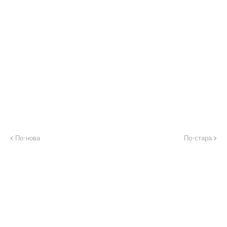
По-нова
По-стара