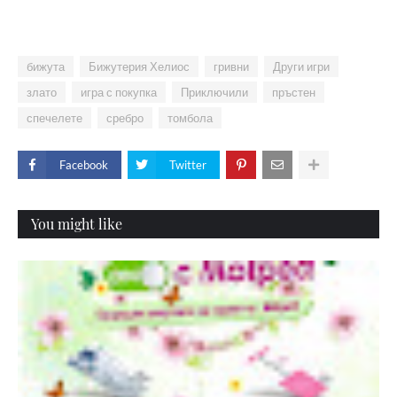
бижута
Бижутерия Хелиос
гривни
Други игри
злато
игра с покупка
Приключили
пръстен
спечелете
сребро
томбола
Facebook
Twitter
You might like