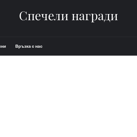
Спечели награди
ини
Връзка с нас