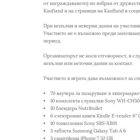
от награждаването) по избран от дружест
Kaufland и на страници на Kaufland в соц
При непълни и неверни данни на участник 
Участието не е възможно преди започване
период.
Организаторът не носи отговорност, в сл
непълни или неточни данни за контакт.
Участието в играта дава възможност за сп
• 70 ваучера за пазаруване в хипермаркет
• 10 комплекта слушалки Sony WH-CH50
• 10 блендера Nutribullet
• 6 електронни книги Kindle E-reader 6" 
• 10 тонколонки Sony SRS-XB01
• 3 таблета Samsung Galaxy Tab A 6
• 3 смартфона iPhone 7 32 GB