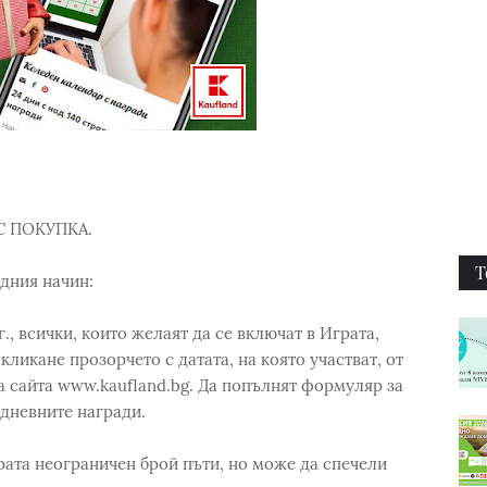
С ПОКУПКА.
Т
едния начин:
 г., всички, които желаят да се включат в Играта,
 кликане прозорчето с датата, на която участват, от
а сайта www.kaufland.bg. Да попълнят формуляр за
 дневните награди.
рата неограничен брой пъти, но може да спечели