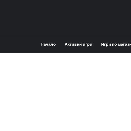
Начало
Активни игри
Игри по магаз