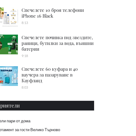
Спечелете 10 броя телефони
iPhone 16 Black
8:13
Спечелете почивка под звездите,
раници, бутилки за вода, външни
батерии
9:18
Спечелете 60 куфара и 40
ваучера за пазаруване в
Кауфланд
8:03
риятели
ели пари от дома
тамент за гости Велико Търново