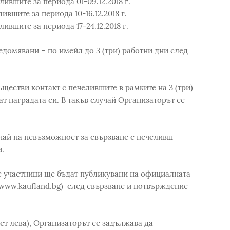
лившите за периода 01-09.12.2018 г.
ившите за периода 10-16.12.2018 г.
ившите за периода 17-24.12.2018 г.
домявани – по имейл до 3 (три) работни дни след
ществи контакт с печелившите в рамките на 3 (три)
ат наградата си. В такъв случай Организаторът се
чай на невъзможност за свързване с печеливш
.
е участници ще бъдат публикувани на официалната
(www.kaufland.bg) след свързване и потвърждение
сет лева), Организаторът се задължава да