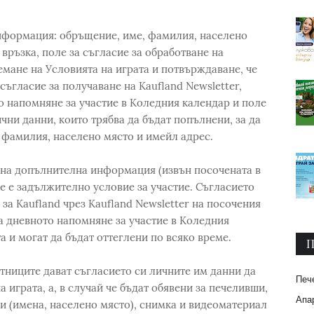
формация: обръщение, име, фамилия, населено
връзка, поле за съгласие за обработване на
емане на Условията на играта и потвърждаване, че
съгласие за получаване на Kaufland Newsletter,
то напомняне за участие в Коледния календар и поле
чни данни, които трябва да бъдат попълнени, за да
, фамилия, населено място и имейл адрес.
 на допълнителна информация (извън посочената в
е е задължително условие за участие. Съгласието
за Kaufland чрез Kaufland Newsletter на посочения
а дневното напомняне за участие в Коледния
а и могат да бъдат оттеглени по всяко време.
П
ниците дават съгласието си личните им данни да
Печ
а играта, а, в случай че бъдат обявени за печеливши,
Апар
и (имена, населено място), снимка и видеоматериал