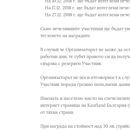
На 10.12. 2018 г. ще бъдат изтеглени пече
На 17.12. 2018 г. ще бъдат изтеглени печел
На 27.12. 2018 г. ще бъдат изтеглени печел
Само печелившите участници ще бъдат уве
тегленето на наградите.
В случай че Организаторът не може да осъ
работни дни, те губят правото си да получ
свързва с резервен Участник.
Организаторът не носи отговорност в слу
Участник поради грешно попълнени данни
Имената и населено място на спечелилит
интернет страница на Kaufland България 
от тяхна страна.
При награда на стойност над 30 лв. (трий