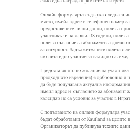
само една награда в рамките на Играта.
Онлайн формулярът съдържа следната ин
място, имейл адрес и телефонен номер за 
предоставените лични данни, поле за при
участникът е навършил 18 години, поле за 
поле за съгласие за абонамент за дневно
за сигурност. Задължителните полета с ли
се счита едно участие за валидно са: име
Предоставянето по желание на участника
предходното изречение) е доброволно и н
да бъде получавана актуална информация 
имейл адрес и съгласието за абонамент з
календар не са условие за участие в Играт
С попълването на онлайн формуляра участ
бъдат обработвани от Kaufland за целите н
Организаторът да публикува техните данн