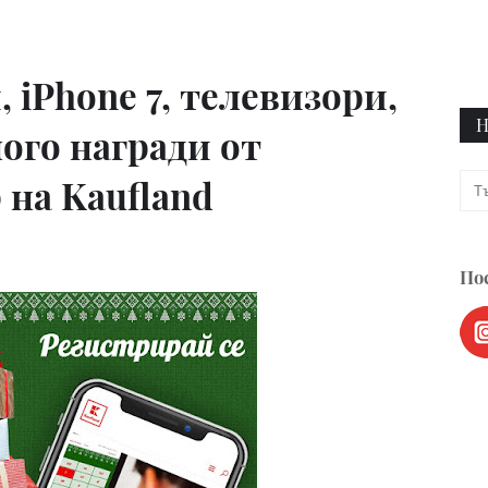
 iPhone 7, телевизори,
Н
ого награди от
 на Kaufland
Пос