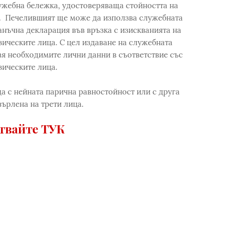
ужебна бележка, удостоверяваща стойността на
я. Печелившият ще може да използва служебната
анъчна декларация във връзка с изискванията на
зическите лица. С цел издаване на служебната
я необходимите лични данни в съответствие със
зическите лица.
да с нейната парична равностойност или с друга
върлена на трети лица.
твайте ТУК