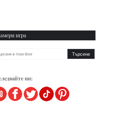
амери игра
ледвайте ни: