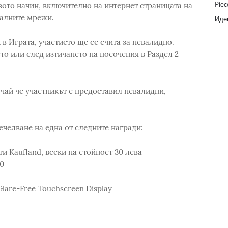
Piec
вото начин, включително на интернет страницата на
иалните мрежи.
Идеи
в Играта, участието ще се счита за невалидно.
то или след изтичането на посочения в Раздел 2
учай че участникът е предоставил невалидни,
ечелване на една от следните награди:
и Kaufland, всеки на стойност 30 лева
0
Glare-Free Touchscreen Display