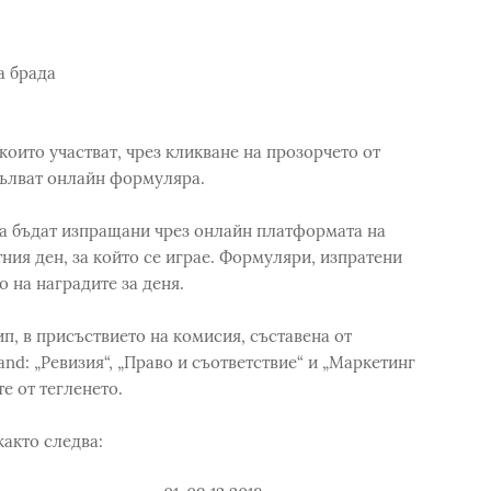
а брада
които участват, чрез кликване на прозорчето от
пълват онлайн формуляра.
а бъдат изпращани чрез онлайн платформата на
тния ден, за който се играе. Формуляри, изпратени
о на наградите за деня.
п, в присъствието на комисия, съставена от
and: „Ревизия“, „Право и съответствие“ и „Маркетинг
е от тегленето.
както следва: