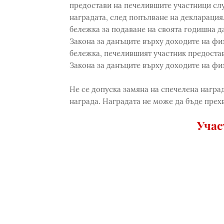
предостави на печелившите участници сл
наградата, след попълване на деклараци
бележка за подаване на своята годишна д
Закона за данъците върху доходите на фи
бележка, печелившият участник предостав
Закона за данъците върху доходите на фи
Не се допуска замяна на спечелена награ
награда. Наградата не може да бъде прех
Учас