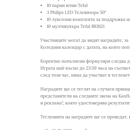
• 10 парни ютии Tefal
• 3 Philips LED Телевизора 50"
• 10 луксозни комплекта за поддръжка н
• 10 мултикукъра Tefal RK8121
Участниците могат да видят наградите, за 
Коледния календар с датата, на която по
Коректно попълнени формуляри следва д
Играта най-късно до 23:59 часа на съотве
след този час, няма да участват в тегленет
Наградите ще се теглят на случаен принци
представители на следните звена на Kaufl
и реклама“, която удостоверява резултатит
Тегленията на наградите ще се проведат, 