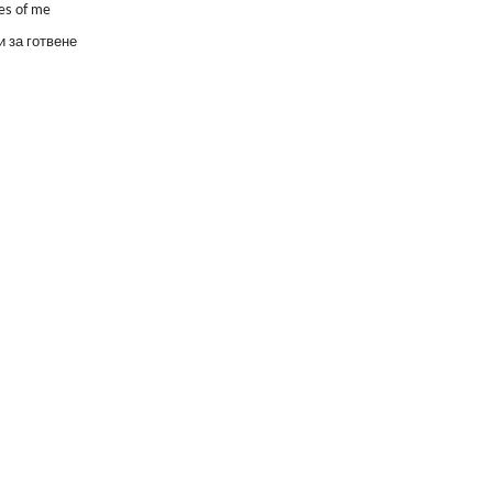
es of me
 за готвене