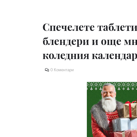
Спечелете таблети,
блендери и още мн
коледния календар
0 Коментари