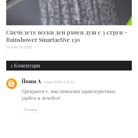
Спечелете всеки ден ръчен душ с 3 струи -
Rainshower Smartactive 130
October 26, 2020
1 Коментари
Йоана А
4 юни 2018 г. в 16:13
Прекрасен е, има уникални характеристики,
удобен и лечебен!
Отговор