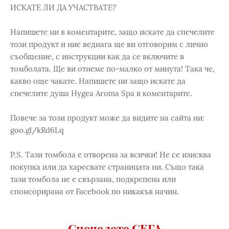
ИСКАТЕ ЛИ ДА УЧАСТВАТЕ?
Напишете ни в коментарите, защо искате да спечелите
този продукт и ние веднага ще ви отговорим с лично
съобщение, с инструкции как да се включите в
томболата. Ще ви отнеме по-малко от минута! Така че,
какво още чакате. Напишете ни защо искате да
спечелите душа Hygea Aroma Spa в коментарите.
Повече за този продукт може да видите на сайта ни:
goo.gl/kRd6Lq
P.S. Тази томбола е отворена за всички! Не се изисква
покупка или да харесвате страницата ни. Също така
тази томбола не е свързана, подкрепена или
спонсорирана от Facebook по никакъв начин.
Спечелете СЕГА