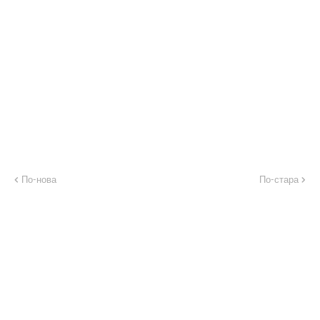
По-нова
По-стара