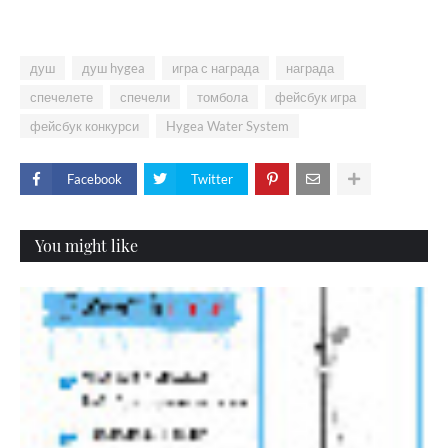
душ
душ hygea
игра с награда
награда
спечелете
спечели
томбола
фейсбук игра
фейсбук конкурси
Hygea Water System
Facebook
Twitter
You might like