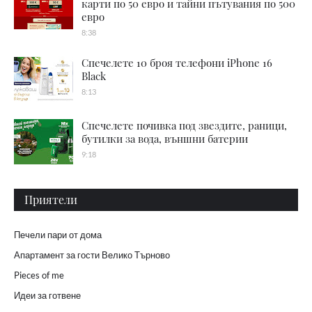
карти по 50 евро и тайни пътувания по 500
евро
8:38
Спечелете 10 броя телефони iPhone 16
Black
8:13
Спечелете почивка под звездите, раници,
бутилки за вода, външни батерии
9:18
Приятели
Печели пари от дома
Апартамент за гости Велико Търново
Pieces of me
Идеи за готвене