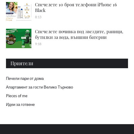
Спечелете 10 броя телефони iPhone 16
Black
8:13
Спечелете почивка под звездите, раници,
бутилки за вода, външни батерии
9:18
Приятели
Печели пари от дома
Апартамент за гости Велико Търново
Pieces of me
Идеи за готвене