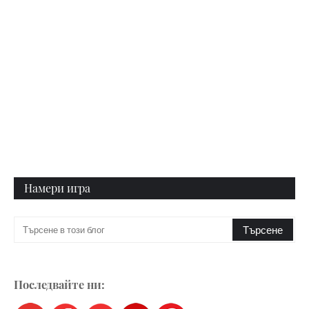
Намери игра
Последвайте ни: