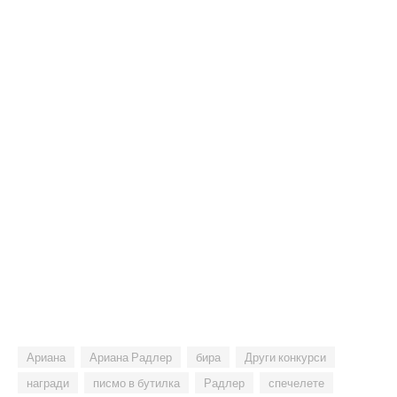
Ариана
Ариана Радлер
бира
Други конкурси
награди
писмо в бутилка
Радлер
спечелете