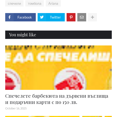
спечели
томбола
Ariana
Facebook
Twitter
You might like
Спечелете барбекюта на дървени въглища
и подаръчни карти с по 150 лв.
October 16, 2025