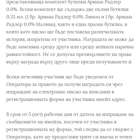
представляваща комплект бутилки Ариана Радлер
0.0%. Всеки комплект ще съдържа две пълни бутилки
0,33 мл. (1 бр. Ариана Радлер 0.0% Лимон и 1 бр. Ариана
Радлер 0.0% Малина), както и една празна бутилка, в
която като писмо ще бъде поставена разпечатаната
история, изпратена от участника. Наградата не може да
бъде заменяна срещу друга или срещу нейната парична
равностойност. Не се допуска прехвърлянето на права
върху награда върху друго лице преди получаването ѝ.
Всеки печеливш участник ще бъде уведомен от
Оператора за правото да получи наградата си чрез
изпращане на електронно писмо на вписания в
регистрационната форма на участника имейл адрес.
В срок от 5 (пет) работни дни от датата на изпращане на
съобщението на имейла, посочен от участника в
регистрационната му форма, той следва да се свърже с
Оператора, като му предостави трите си имена и точен