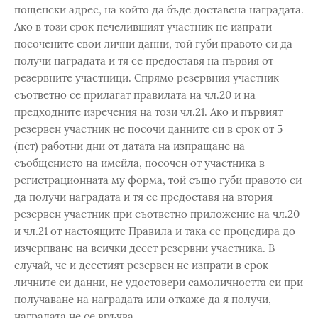
пощенски адрес, на който да бъде доставена наградата.
Ако в този срок печелившият участник не изпрати
посочените свои лични данни, той губи правото си да
получи наградата и тя се предоставя на първия от
резервните участници. Спрямо резервния участник
съответно се прилагат правилата на чл.20 и на
предходните изречения на този чл.21. Ако и първият
резервен участник не посочи данните си в срок от 5
(пет) работни дни от датата на изпращане на
съобщението на имейла, посочен от участника в
регистрационната му форма, той също губи правото си
да получи наградата и тя се предоставя на втория
резервен участник при съответно приложение на чл.20
и чл.21 от настоящите Правила и така се процедира до
изчерпване на всички десет резервни участника. В
случай, че и десетият резервен не изпрати в срок
личните си данни, не удостовери самоличността си при
получаване на наградата или откаже да я получи,
наградата не се връчва.