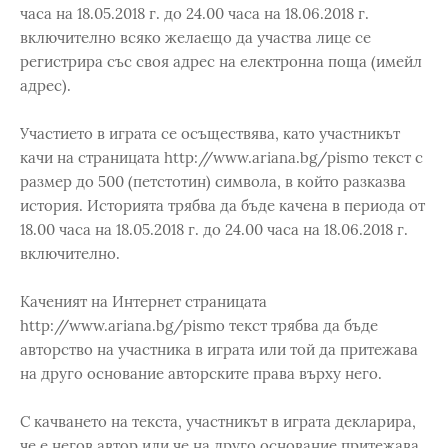
часа на 18.05.2018 г. до 24.00 часа на 18.06.2018 г.
включително всяко желаещо да участва лице се
регистрира със своя адрес на електронна поща (имейл
адрес).
Участието в играта се осъществява, като участникът
качи на страницата http://www.ariana.bg/pismo текст с
размер до 500 (петстотин) символа, в който разказва
история. Историята трябва да бъде качена в периода от
18.00 часа на 18.05.2018 г. до 24.00 часа на 18.06.2018 г.
включително.
Каченият на Интернет страницата
http://www.ariana.bg/pismo текст трябва да бъде
авторство на участника в играта или той да притежава
на друго основание авторските права върху него.
С качването на текста, участникът в играта декларира,
че е негов автор или че на друго основание притежава