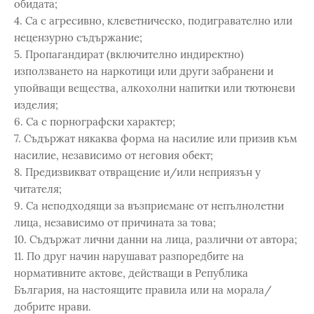
обидата;
4. Са с агресивно, клеветническо, подигравателно или
нецензурно съдържание;
5. Пропагандират (включително индиректно)
използването на наркотици или други забранени и
упойващи вещества, алкохолни напитки или тютюневи
изделия;
6. Са с порнографски характер;
7. Съдържат някаква форма на насилие или призив към
насилие, независимо от неговия обект;
8. Предизвикват отвращение и/или неприязън у
читателя;
9. Са неподходящи за възприемане от непълнолетни
лица, независимо от причината за това;
10. Съдържат лични данни на лица, различни от автора;
11. По друг начин нарушават разпоредбите на
нормативните актове, действащи в Република
България, на настоящите правила или на морала/
добрите нрави.