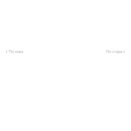
По-нова
По-стара