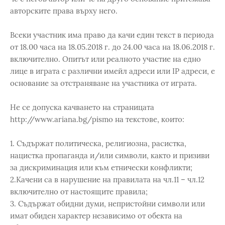
авторските права върху него.
Всеки участник има право да качи един текст в периода
от 18.00 часа на 18.05.2018 г. до 24.00 часа на 18.06.2018 г.
включително. Опитът или реалното участие на едно
лице в играта с различни имейл адреси или IP адреси, е
основание за отстраняване на участника от играта.
Не се допуска качването на страницата
http://www.ariana.bg/pismo на текстове, които:
1. Съдържат политическа, религиозна, расистка,
нацистка пропаганда и/или символи, както и призиви
за дискриминация или към етнически конфликти;
2.Качени са в нарушение на правилата на чл.11 – чл.12
включително от настоящите правила;
3. Съдържат обидни думи, непристойни символи или
имат обиден характер независимо от обекта на