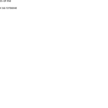
es of me
 за готвене