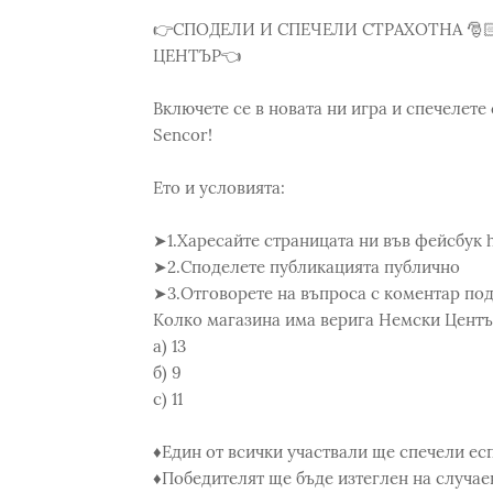
👉СПОДЕЛИ И СПЕЧЕЛИ СТРАХОТНА 🎅
ЦЕНТЪР👈
Включете се в новата ни игра и спечелет
Sencor!
Eто и условията:
➤1.Харесайте страницата ни във фейсбук 
➤2.Споделете публикацията публично
➤3.Отговорете на въпроса с коментар по
Колко магазина има верига Немски Центъ
а) 13
б) 9
с) 11
♦︎Един от всички участвали ще спечели е
♦︎Победителят ще бъде изтеглен на случае