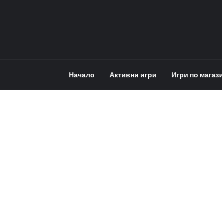
Начало
Активни игри
Игри по магаз