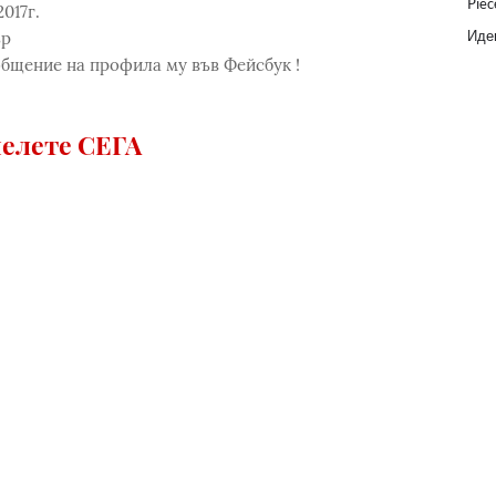
Piec
017г.
Идеи
ър
общение на профила му във Фейсбук !
елете СЕГА