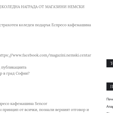
🏻КОЛЕДНА НАГРАДА ОТ МАГАЗИНИ НЕМСКИ
е страхотен коледен подарък Еспресо кафемашина
https://www.facebook.com/magazini.nemski.centar
Т
д публикацията
р в град София?
П
Печ
спресо кафемашина Sencor
Апар
н принцип от всички, познали верният отговор и