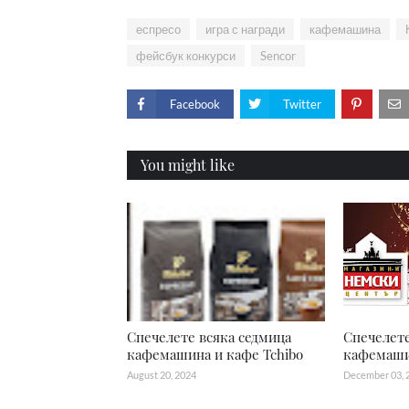
еспресо
игра с награди
кафемашина
фейсбук конкурси
Sencor
Facebook
Twitter
You might like
Спечелете всяка седмица
Спечелете
кафемашина и кафе Tchibo
кафемаши
August 20, 2024
December 03, 