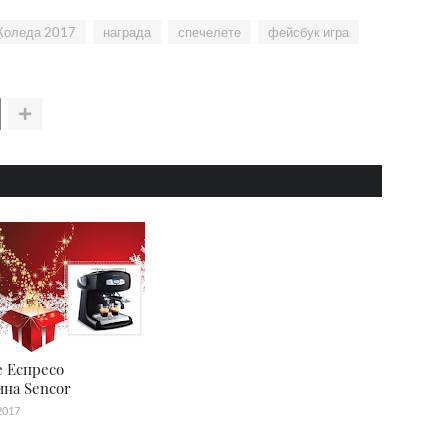
Коледа 2017
награда
спечелете
фейсбук игра
 Еспресо
на Sencor
2017