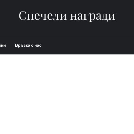
Спечели награди
ини
Връзка с нас