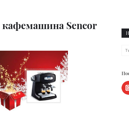
о кафемашина Sencor
Н
Пос