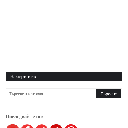
Намери игра
Последвайте ни: