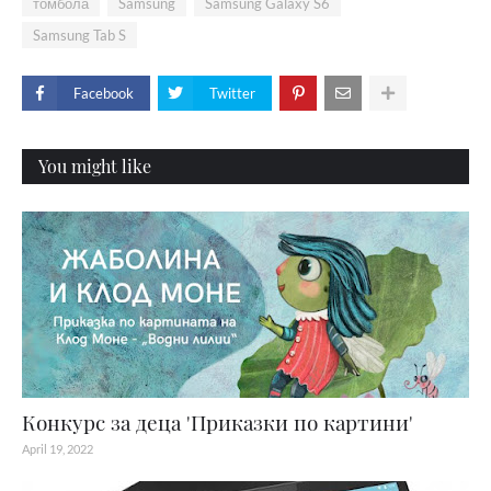
томбола
Samsung
Samsung Galaxy S6
Samsung Tab S
Facebook
Twitter
You might like
Конкурс за деца 'Приказки по картини'
April 19, 2022