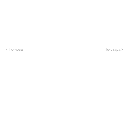
По-нова
По-стара