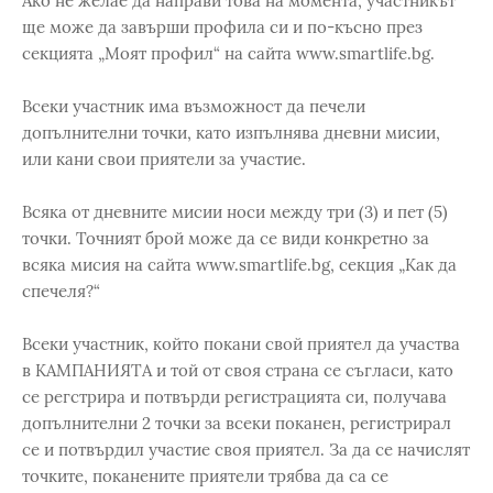
Ако не желае да направи това на момента, участникът
ще може да завърши профила си и по-късно през
секцията „Моят профил“ на сайта www.smartlife.bg.
Всеки участник има възможност да печели
допълнителни точки, като изпълнява дневни мисии,
или кани свои приятели за участие.
Всяка от дневните мисии носи между три (3) и пет (5)
точки. Точният брой може да се види конкретно за
всяка мисия на сайта www.smartlife.bg, секция „Как да
спечеля?“
Всеки участник, който покани свой приятел да участва
в КАМПАНИЯТА и той от своя страна се съгласи, като
се регстрира и потвърди регистрацията си, получава
допълнителни 2 точки за всеки поканен, регистрирал
се и потвърдил участие своя приятел. За да се начислят
точките, поканените приятели трябва да са се