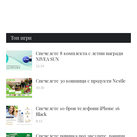
Топ игри
Спечелете 8 комплекта с летни награди
NIVEA SUN
12:54
Спечелете 30 кошници с продукти Nestle
10:30
Спечелете 10 броя телефони iPhone 16
Black
8:13
Спечелете почивка под звездите, раници,