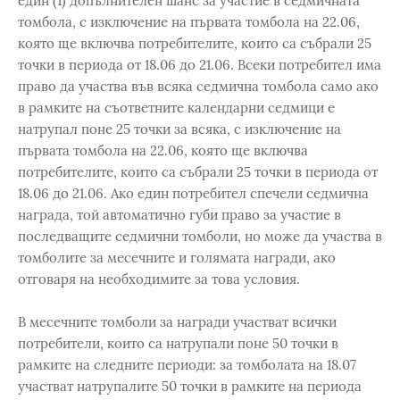
един (1) допълнителен шанс за участие в седмичната
томбола, с изключение на първата томбола на 22.06,
която ще включва потребителите, които са събрали 25
точки в периода от 18.06 до 21.06. Всеки потребител има
право да участва във всяка седмична томбола само ако
в рамките на съответните календарни седмици е
натрупал поне 25 точки за всяка, с изключение на
първата томбола на 22.06, която ще включва
потребителите, които са събрали 25 точки в периода от
18.06 до 21.06. Ако един потребител спечели седмична
награда, той автоматично губи право за участие в
последващите седмични томболи, но може да участва в
томболите за месечните и голямата награди, ако
отговаря на необходимите за това условия.
В месечните томболи за награди участват всички
потребители, които са натрупали поне 50 точки в
рамките на следните периоди: за томболата на 18.07
участват натрупалите 50 точки в рамките на периода