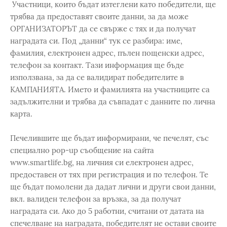
Участници, които бъдат изтеглени като победители, ще
трябва да предоставят своите данни, за да може
ОРГАНИЗАТОРЪТ да се свърже с тях и да получат
наградата си. Под „данни“ тук се разбира: име,
фамилия, електронен адрес, пълен пощенски адрес,
телефон за контакт. Тази информация ще бъде
използвана, за да се валидират победителите в
КАМПАНИЯТА. Името и фамилията на участниците са
задължителни и трябва да съвпадат с данните по лична
карта.
Печелившите ще бъдат информирани, че печелят, със
специално pop-up съобщение на сайта
www.smartlife.bg, на личния си електронен адрес,
предоставен от тях при регистрация и по телефон. Те
ще бъдат помолени да дадат лични и други свои данни,
вкл. валиден телефон за връзка, за да получат
наградата си. Ако до 5 работни, считани от датата на
спечелване на наградата, победителят не остави своите