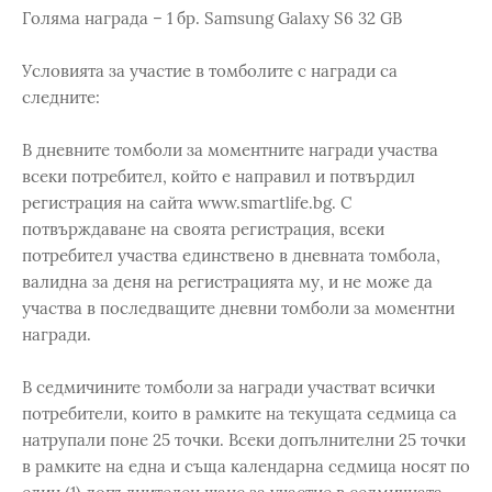
Голяма награда – 1 бр. Samsung Galaxy S6 32 GB
Условията за участие в томболите с награди са
следните:
В дневните томболи за моментните награди участва
всеки потребител, който е направил и потвърдил
регистрация на сайта www.smartlife.bg. С
потвърждаване на своята регистрация, всеки
потребител участва единствено в дневната томбола,
валидна за деня на регистрацията му, и не може да
участва в последващите дневни томболи за моментни
награди.
В седмичините томболи за награди участват всички
потребители, които в рамките на текущата седмица са
натрупали поне 25 точки. Всеки допълнителни 25 точки
в рамките на една и съща календарна седмица носят по