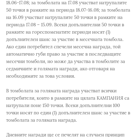
18.06-17.08; за томболата на 17.08 участват натрупалите
50 точки в рамките на периода 18.07-16.08; за томболата
на 16.09 участват натрупалите 50 точки в рамките на
периода 17.08 – 15.09. Всеки допълнителни 50 точки в
рамките на гореспоменатите периоди носят (1)
допълнителен шанс за участие в месечната томбола.
Ако един потребител спечели месечна награда, той
автоматично губи право за участие в последващите
месечни томболи, но може да участва в томболите за
седмичните и голямата награди, ако отговаря на
необходимите за това условия.
В томболата за голямата награда участват всички
потребители, които в рамките на цялата КАМПАНИЯ са
натрупали поне 150 точки. Всеки допълнителни 100
точки носят по един (1) допълнителен шанс за участие в
томболата за голямата награда.
Дневните награди ще се печелят на случаен принцип