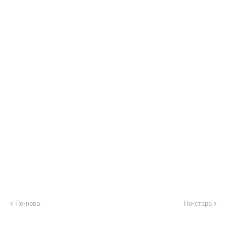
По-нова
По-стара