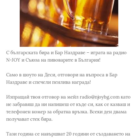
С българската бира и Бар Наздраве – играта на радио
N-JOY и Съюза на пивоварите в България!
Само в шоуто на Деси, отговори на въпроса в Бар
Наздраве и спечели пенлива награда!
Изпращай твоя отговор на мейл radio@njoybg.com като
не забравяш да ни напишеш от къде си, как се казваш и
телефонен номер за обратна връзка. Всеки ден двама
получават стек бира.
Тази година се навършват 20 години от създаването на