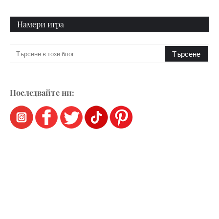
Намери игра
Последвайте ни: