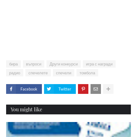
бира
въпроси
Други конкурси
игра с награди
радио
спечелете
спечели
томбола
Facebook
Twitter
You might like