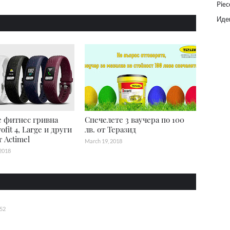
Piec
Идеи
 фитнес гривна
Спечелете 3 ваучера по 100
ofit 4, Large и други
лв. от Теразид
 Actimel
March 19, 2018
2018
:52