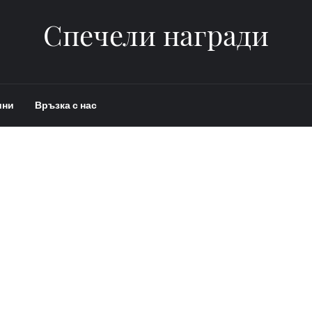
Спечели награди
ини
Връзка с нас