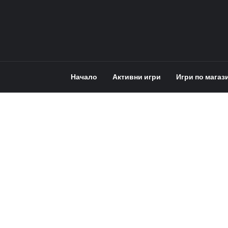
Начало
Активни игри
Игри по магаз