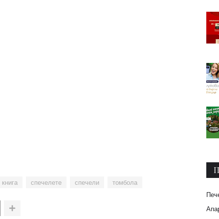
П
книга
спечелете
спечели
томбола
Печ
Апар