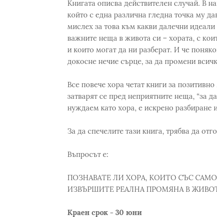
Книгата описва действителен случай. В н
който с една различна гледна точка му дав
мислех за това към какви далечни идеали
важните неща в живота си – хората, с ко
и които могат да ни разберат. И че поняк
докосне нечие сърце, за да промени всичк
Все повече хора четат книги за позитивно
затварят се пред неприятните неща, “за да
нуждаем като хора, е искрено разбиране 
За да спечелите тази книга, трябва да отг
Въпросът е:
ПОЗНАВАТЕ ЛИ ХОРА, КОИТО СЪС САМ
ИЗВЪРШИТЕ РЕАЛНА ПРОМЯНА В ЖИВОТ
Краен срок - 30 юни