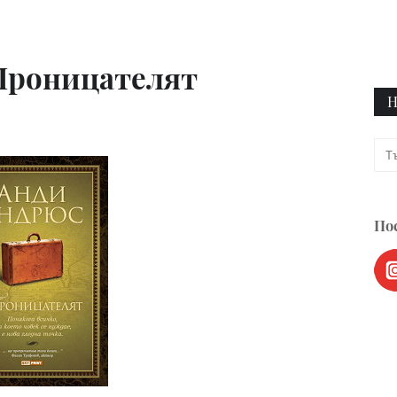
 Проницателят
Н
Пос