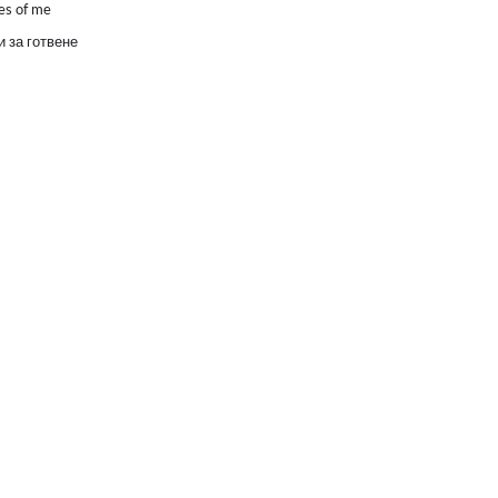
es of me
 за готвене