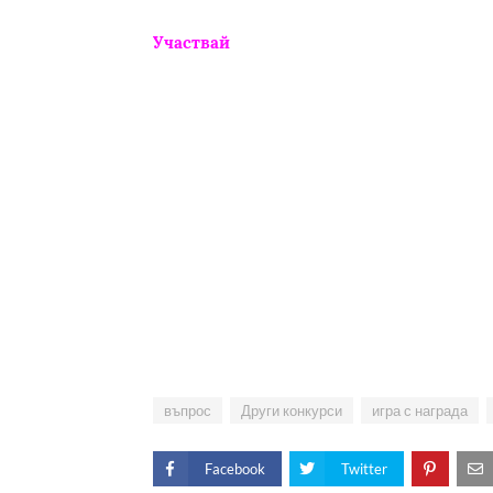
Участвай
въпрос
Други конкурси
игра с награда
Facebook
Twitter