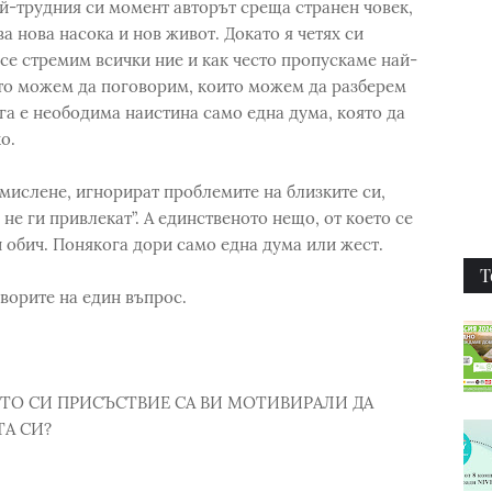
ай-трудния си момент авторът среща странен човек,
а нова насока и нов живот. Докато я четях си
 се стремим всички ние и как често пропускаме най-
ито можем да поговорим, които можем да разберем
ога е неободима наистина само една дума, която да
о.
 мислене, игнорират проблемите на близките си,
 не ги привлекат”. А единственото нещо, от което се
и обич. Понякога дори само една дума или жест.
Т
оворите на един въпрос.
ОТО СИ ПРИСЪСТВИЕ СА ВИ МОТИВИРАЛИ ДА
А СИ?