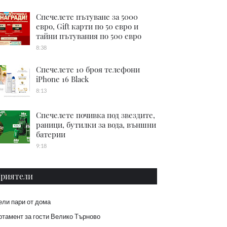
Спечелете пътуване за 5000
евро, Gift карти по 50 евро и
тайни пътувания по 500 евро
8:38
Спечелете 10 броя телефони
iPhone 16 Black
8:13
Спечелете почивка под звездите,
раници, бутилки за вода, външни
батерии
9:18
риятели
ели пари от дома
тамент за гости Велико Търново