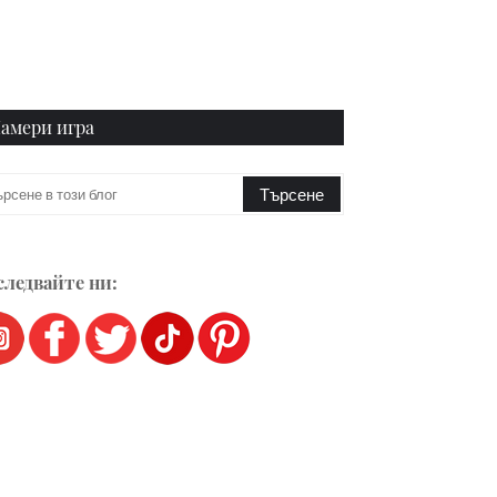
амери игра
ледвайте ни: