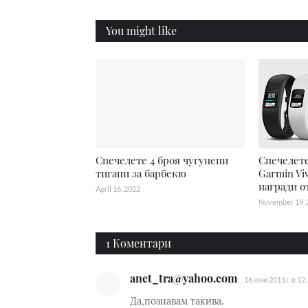
You might like
Спечелете 4 броя чугунени
Спечелете
тигани за барбекю
Garmin Viv
награди от
April 16, 2022
November 19, 
1 Коментари
anet_tra@yahoo.com
16 юни 2011 г. в 12
Да,познавам такива.